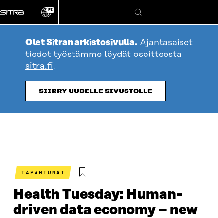
Siirry
FI
suoraan
Vaihda
Hae
sivuston
sisältöön
kieli
Olet Sitran arkistosivulla.
Ajantasaiset
tiedot työstämme löydät osoitteesta
sitra.fi
.
SIIRRY UUDELLE SIVUSTOLLE
TAPAHTUMAT
Health Tuesday: Human-
driven data economy – new