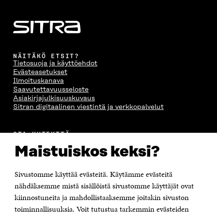
NÄITÄKÖ ETSIT?
Tietosuoja ja käyttöehdot
Evästeasetukset
Ilmoituskanava
Saavutettavuusseloste
Asiakirjajulkisuuskuvaus
Sitran digitaalinen viestintä ja verkkopalvelut
OTA YHTEYTTÄ
Suomen itsenäisyyden juhlarahasto Sitra
Maistuiskos keksi?
Itämerenkatu 11-13, PL 160,
00181 Helsinki
Sivustomme käyttää evästeitä. Käytämme evästeitä
Puhelin +358 294 618 991
Sähköpostiosoite
nähdäksemme mistä sisällöistä sivustomme käyttäjät ovat
etunimi.sukunimi@sitra.fi tai sitra@sitra.fi
kiinnostuneita ja mahdollistaaksemme joitakin sivuston
toiminnallisuuksia. Voit tutustua tarkemmin evästeiden
Saapumisohjeet