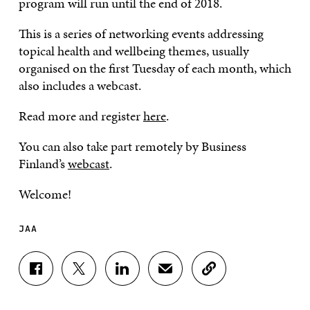
program will run until the end of 2018.
This is a series of networking events addressing
topical health and wellbeing themes, usually
organised on the first Tuesday of each month, which
also includes a webcast.
Read more and register
here
.
You can also take part remotely by Business
Finland’s
webcast
.
Welcome!
JAA
J
J
J
J
K
A
A
A
A
O
A
A
A
A
P