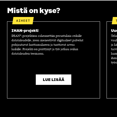
A
I
A
S
I
K
I
A
Mistä on kyse?
K
K
K
I
K
U
K
K
U
N
U
K
AIHEET
N
A
N
U
A
S
A
N
IHAN-projekti
Uu
S
S
S
A
IHAN®-projektissa rakennettiin perustuksia reilulle
Tekn
S
A
S
S
datataloudelle, jossa menestyvät digitaaliset palvelut
vauh
A
A
S
pohjautuvat luottamukseen ja tuottavat arvoa
ja k
A
kaikille. Projekti on päättynyt ja työ jatkuu reilun
tarv
datatalouden teemassa.
kump
ihmi
työs
LUE LISÄÄ