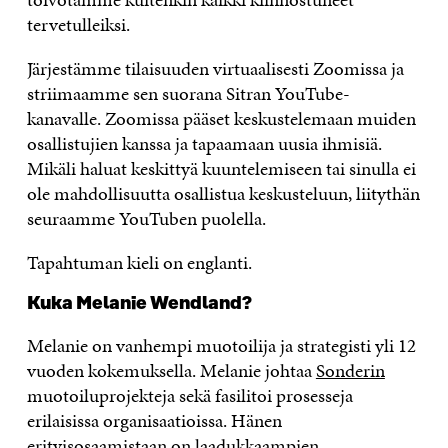
tervetulleiksi.
Järjestämme tilaisuuden virtuaalisesti Zoomissa ja
striimaamme sen suorana Sitran YouTube-
kanavalle. Zoomissa pääset keskustelemaan muiden
osallistujien kanssa ja tapaamaan uusia ihmisiä.
Mikäli haluat keskittyä kuuntelemiseen tai sinulla ei
ole mahdollisuutta osallistua keskusteluun, liitythän
seuraamme YouTuben puolella.
Tapahtuman kieli on englanti.
Kuka Melanie Wendland?
Melanie on vanhempi muotoilija ja strategisti yli 12
vuoden kokemuksella. Melanie johtaa
Sonderin
muotoiluprojekteja sekä fasilitoi prosesseja
erilaisissa organisaatioissa. Hänen
erityisosaamistaan on laadukkaampien