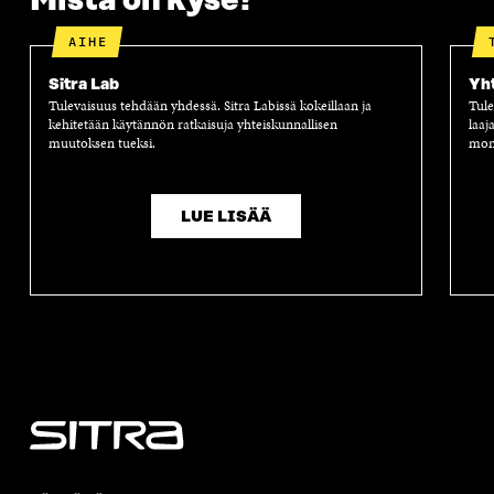
Mistä on kyse?
K
U
K
K
U
N
U
K
AIHE
N
A
N
U
A
S
A
N
Sitra Lab
Yh
S
S
S
A
Tulevaisuus tehdään yhdessä. Sitra Labissä kokeillaan ja
Tule
S
A
S
S
kehitetään käytännön ratkaisuja yhteiskunnallisen
laaj
A
A
S
muutoksen tueksi.
moni
A
LUE LISÄÄ