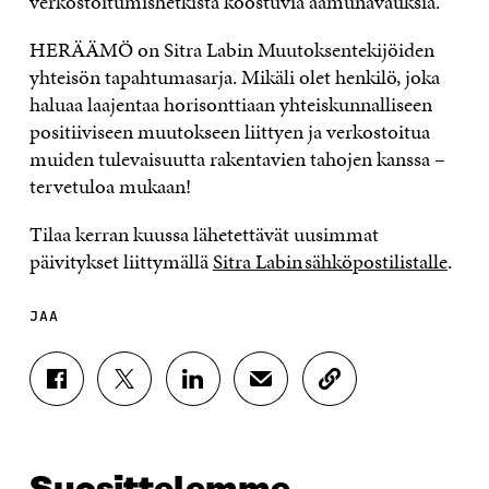
verkostoitumishetkistä koostuvia aamunavauksia.
HERÄÄMÖ on Sitra Labin Muutoksentekijöiden
yhteisön tapahtumasarja. Mikäli olet henkilö, joka
haluaa laajentaa horisonttiaan yhteiskunnalliseen
positiiviseen muutokseen liittyen ja verkostoitua
muiden tulevaisuutta rakentavien tahojen kanssa –
tervetuloa mukaan!
Tilaa kerran kuussa lähetettävät uusimmat
päivitykset liittymällä
Sitra Labin sähköpostilistalle
.
JAA
J
J
J
J
K
A
A
A
A
O
A
A
A
A
P
F
T
L
S
I
A
W
I
Ä
O
C
I
N
H
I