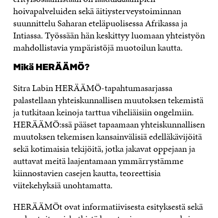
hoivapalveluiden sekä äitiysterveystoiminnan
suunnittelu Saharan eteläpuolisessa Afrikassa ja
Intiassa. Työssään hän keskittyy luomaan yhteistyön
mahdollistavia ympäristöjä muotoilun kautta.
Mikä HERÄÄMÖ?
Sitra Labin HERÄÄMÖ-tapahtumasarjassa
palastellaan yhteiskunnallisen muutoksen tekemistä
ja tutkitaan keinoja tarttua viheliäisiin ongelmiin.
HERÄÄMÖ:ssä pääset tapaamaan yhteiskunnallisen
muutoksen tekemisen kansainvälisiä edelläkävijöitä
sekä kotimaisia tekijöitä, jotka jakavat oppejaan ja
auttavat meitä laajentamaan ymmärrystämme
kiinnostavien casejen kautta, teoreettisia
viitekehyksiä unohtamatta.
HERÄÄMÖt ovat informatiivisesta esityksestä sekä