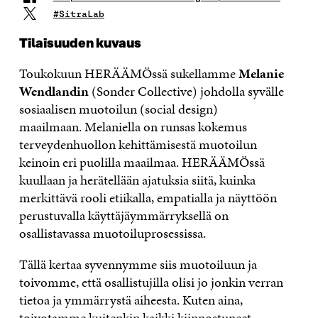
#SitraLab
Tilaisuuden kuvaus
Toukokuun HERÄÄMÖssä sukellamme
Melanie
Wendlandin
(Sonder Collective) johdolla syvälle
sosiaalisen muotoilun (social design)
maailmaan. Melaniella on runsas kokemus
terveydenhuollon kehittämisestä muotoilun
keinoin eri puolilla maailmaa. HERÄÄMÖssä
kuullaan ja herätellään ajatuksia siitä, kuinka
merkittävä rooli etiikalla, empatialla ja näyttöön
perustuvalla käyttäjäymmärryksellä on
osallistavassa muotoiluprosessissa.
Tällä kertaa syvennymme siis muotoiluun ja
toivomme, että osallistujilla olisi jo jonkin verran
tietoa ja ymmärrystä aiheesta. Kuten aina,
toivotamme kuitenkin kaikki kiinnostuneet