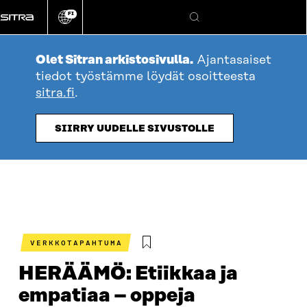
Siirry
FI
suoraan
Vaihda
Hae
sivuston
sisältöön
kieli
Olet Sitran arkistosivulla.
Ajantasaiset
tiedot työstämme löydät osoitteesta
sitra.fi
.
SIIRRY UUDELLE SIVUSTOLLE
VERKKOTAPAHTUMA
HERÄÄMÖ: Etiikkaa ja
empatiaa – oppeja