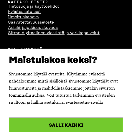
NÄITÄKÖ ETSIT?
Tietosuoja ja käyttöehdot
Evästeasetukset
Ilmoituskanava
Saavutettavuusseloste
Asiakirjajulkisuuskuvaus
Sitran digitaalinen viestintä ja verkkopalvelut
OTA YHTEYTTÄ
Suomen itsenäisyyden juhlarahasto Sitra
Maistuiskos keksi?
Itämerenkatu 11-13, PL 160,
00181 Helsinki
Sivustomme käyttää evästeitä. Käytämme evästeitä
Puhelin +358 294 618 991
Sähköpostiosoite
nähdäksemme mistä sisällöistä sivustomme käyttäjät ovat
etunimi.sukunimi@sitra.fi tai sitra@sitra.fi
kiinnostuneita ja mahdollistaaksemme joitakin sivuston
Saapumisohjeet
toiminnallisuuksia. Voit tutustua tarkemmin evästeiden
sisältöön ja hallita asetuksiasi evästeasetus-sivulla
Y-tunnus 0202132-3
OLEMME NÄISSÄ SOMEISSA
SALLI KAIKKI
Facebook
Avautuu