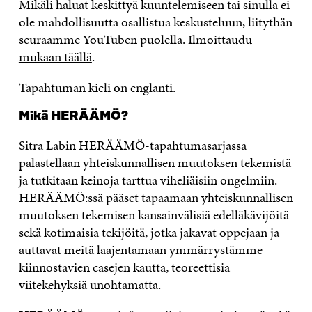
Mikäli haluat keskittyä kuuntelemiseen tai sinulla ei
ole mahdollisuutta osallistua keskusteluun, liitythän
seuraamme YouTuben puolella.
Ilmoittaudu
mukaan täällä
.
Tapahtuman kieli on englanti.
Mikä HERÄÄMÖ?
Sitra Labin HERÄÄMÖ-tapahtumasarjassa
palastellaan yhteiskunnallisen muutoksen tekemistä
ja tutkitaan keinoja tarttua viheliäisiin ongelmiin.
HERÄÄMÖ:ssä pääset tapaamaan yhteiskunnallisen
muutoksen tekemisen kansainvälisiä edelläkävijöitä
sekä kotimaisia tekijöitä, jotka jakavat oppejaan ja
auttavat meitä laajentamaan ymmärrystämme
kiinnostavien casejen kautta, teoreettisia
viitekehyksiä unohtamatta.