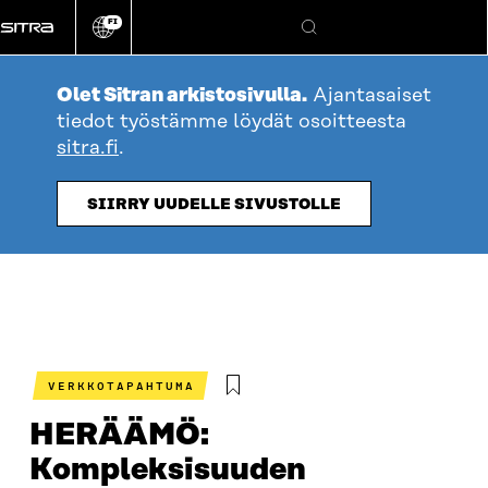
Siirry
FI
suoraan
Vaihda
Hae
sivuston
sisältöön
kieli
Olet Sitran arkistosivulla.
Ajantasaiset
tiedot työstämme löydät osoitteesta
sitra.fi
.
SIIRRY UUDELLE SIVUSTOLLE
VERKKOTAPAHTUMA
HERÄÄMÖ:
Kompleksisuuden