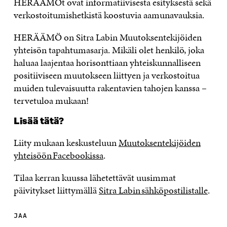
HERÄÄMÖt ovat informatiivisesta esityksestä sekä
verkostoitumishetkistä koostuvia aamunavauksia.
HERÄÄMÖ on Sitra Labin Muutoksentekijöiden
yhteisön tapahtumasarja. Mikäli olet henkilö, joka
haluaa laajentaa horisonttiaan yhteiskunnalliseen
positiiviseen muutokseen liittyen ja verkostoitua
muiden tulevaisuutta rakentavien tahojen kanssa –
tervetuloa mukaan!
Lisää tätä?
Liity mukaan keskusteluun
Muutoksentekijöiden
yhteisöön Facebookissa
.
Tilaa kerran kuussa lähetettävät uusimmat
päivitykset liittymällä
Sitra Labin sähköpostilistalle
.
JAA