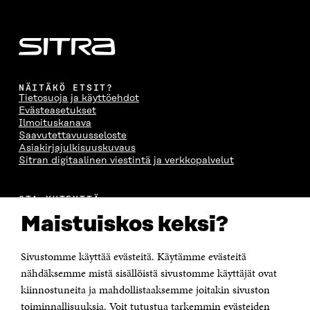
NÄITÄKÖ ETSIT?
Tietosuoja ja käyttöehdot
Evästeasetukset
Ilmoituskanava
Saavutettavuusseloste
Asiakirjajulkisuuskuvaus
Sitran digitaalinen viestintä ja verkkopalvelut
OTA YHTEYTTÄ
Suomen itsenäisyyden juhlarahasto Sitra
Maistuiskos keksi?
Itämerenkatu 11-13, PL 160,
00181 Helsinki
Sivustomme käyttää evästeitä. Käytämme evästeitä
Puhelin +358 294 618 991
Sähköpostiosoite
nähdäksemme mistä sisällöistä sivustomme käyttäjät ovat
etunimi.sukunimi@sitra.fi tai sitra@sitra.fi
kiinnostuneita ja mahdollistaaksemme joitakin sivuston
toiminnallisuuksia. Voit tutustua tarkemmin evästeiden
Saapumisohjeet