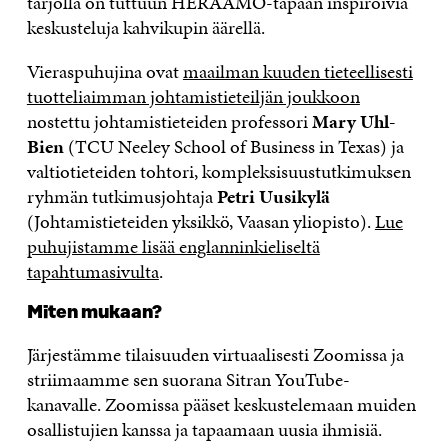
tarjolla on tuttuun HERÄÄMÖ-tapaan inspiroivia
keskusteluja kahvikupin äärellä.
Vieraspuhujina ovat
maailman kuuden tieteellisesti
tuotteliaimman johtamistieteiljän joukkoon
nostettu johtamistieteiden professori
Mary Uhl-
Bien
(TCU Neeley School of Business in Texas) ja
valtiotieteiden tohtori, kompleksisuustutkimuksen
ryhmän tutkimusjohtaja
Petri Uusikylä
(Johtamistieteiden yksikkö, Vaasan yliopisto).
Lue
puhujistamme lisää englanninkieliseltä
tapahtumasivulta
.
Miten mukaan?
Järjestämme tilaisuuden virtuaalisesti Zoomissa ja
striimaamme sen suorana Sitran YouTube-
kanavalle. Zoomissa pääset keskustelemaan muiden
osallistujien kanssa ja tapaamaan uusia ihmisiä.