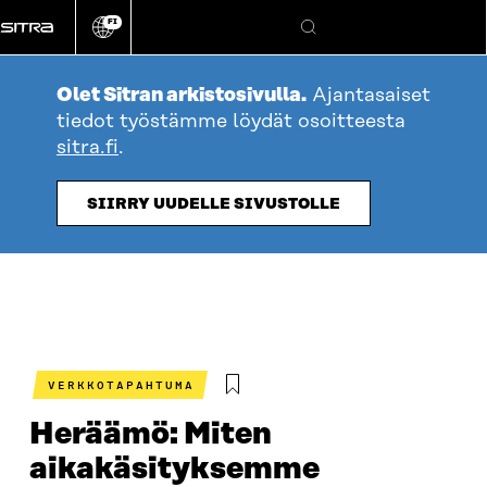
Siirry
FI
suoraan
Vaihda
Hae
sivuston
sisältöön
kieli
Olet Sitran arkistosivulla.
Ajantasaiset
tiedot työstämme löydät osoitteesta
sitra.fi
.
SIIRRY UUDELLE SIVUSTOLLE
VERKKOTAPAHTUMA
Heräämö: Miten
aikakäsityksemme