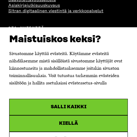
S
A
S
S
Asiakirjajulkisuuskuvaus
A
A
S
Sitran digitaalinen viestintä ja verkkopalvelut
A
OTA YHTEYTTÄ
Suomen itsenäisyyden juhlarahasto Sitra
Maistuiskos keksi?
Itämerenkatu 11-13, PL 160,
00181 Helsinki
Sivustomme käyttää evästeitä. Käytämme evästeitä
Puhelin +358 294 618 991
Sähköpostiosoite
nähdäksemme mistä sisällöistä sivustomme käyttäjät ovat
etunimi.sukunimi@sitra.fi tai sitra@sitra.fi
kiinnostuneita ja mahdollistaaksemme joitakin sivuston
Saapumisohjeet
toiminnallisuuksia. Voit tutustua tarkemmin evästeiden
sisältöön ja hallita asetuksiasi evästeasetus-sivulla
Y-tunnus 0202132-3
OLEMME NÄISSÄ SOMEISSA
SALLI KAIKKI
Facebook
Avautuu
uudessa
Linkedin
ikkunassa
KIELLÄ
Avautuu
uudessa
Youtube
ikkunassa