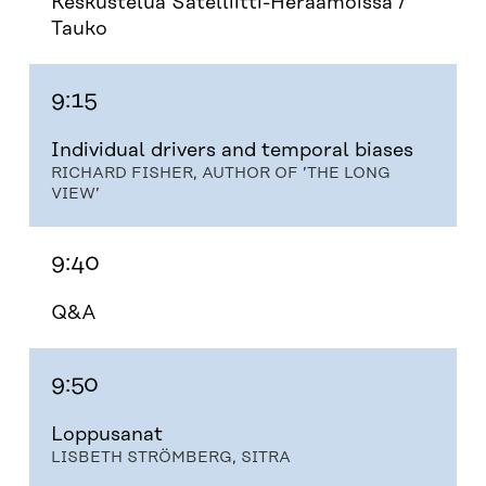
Keskustelua Satelliitti-Heräämöissä /
Tauko
9:15
Individual drivers and temporal biases
RICHARD FISHER, AUTHOR OF ’THE LONG
VIEW’
9:40
Q&A
9:50
Loppusanat
LISBETH STRÖMBERG, SITRA