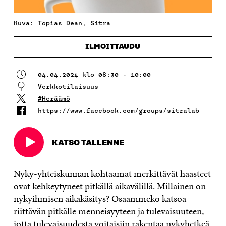
Kuva: Topias Dean, Sitra
ILMOITTAUDU
04.04.2024 klo 08:30 - 10:00
Verkkotilaisuus
#Heräämö
https://www.facebook.com/groups/sitralab
KATSO TALLENNE
Avautuu
uudessa
ikkunassa
Nyky-yhteiskunnan kohtaamat merkittävät haasteet
ovat kehkeytyneet pitkällä aikavälillä. Millainen on
nykyihmisen aikakäsitys? Osaammeko katsoa
riittävän pitkälle menneisyyteen ja tulevaisuuteen,
jotta tulevaisuudesta voitaisiin rakentaa nykyhetkeä