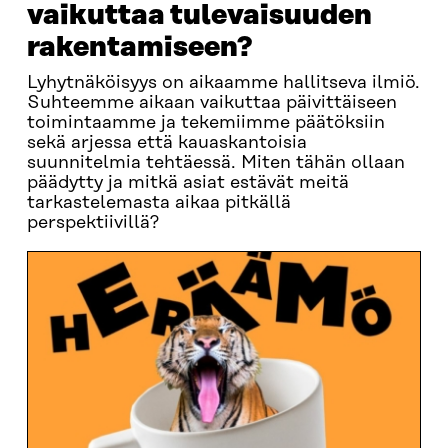
vaikuttaa tulevaisuuden
rakentamiseen?
Lyhytnäköisyys on aikaamme hallitseva ilmiö.
Suhteemme aikaan vaikuttaa päivittäiseen
toimintaamme ja tekemiimme päätöksiin
sekä arjessa että kauaskantoisia
suunnitelmia tehtäessä. Miten tähän ollaan
päädytty ja mitkä asiat estävät meitä
tarkastelemasta aikaa pitkällä
perspektiivillä?