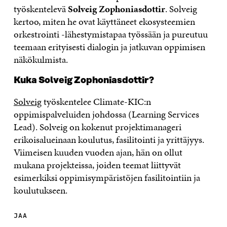
työskentelevä
Solveig Zophoniasdottir
. Solveig
kertoo, miten he ovat käyttäneet ekosysteemien
orkestrointi -lähestymistapaa työssään ja pureutuu
teemaan erityisesti dialogin ja jatkuvan oppimisen
näkökulmista.
Kuka Solveig Zophoniasdottir?
Solveig
työskentelee Climate-KIC:n
oppimispalveluiden johdossa (Learning Services
Lead). Solveig on kokenut projektimanageri
erikoisalueinaan koulutus, fasilitointi ja yrittäjyys.
Viimeisen kuuden vuoden ajan, hän on ollut
mukana projekteissa, joiden teemat liittyvät
esimerkiksi oppimisympäristöjen fasilitointiin ja
koulutukseen.
JAA