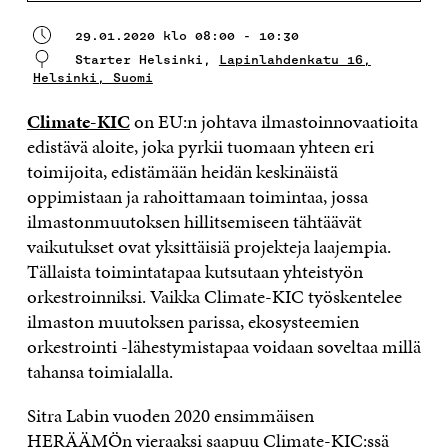
29.01.2020 klo 08:00 - 10:30
Starter Helsinki,
Lapinlahdenkatu 16,
Helsinki, Suomi
Climate-KIC
on EU:n johtava ilmastoinnovaatioita
edistävä aloite, joka pyrkii tuomaan yhteen eri
toimijoita, edistämään heidän keskinäistä
oppimistaan ja rahoittamaan toimintaa, jossa
ilmastonmuutoksen hillitsemiseen tähtäävät
vaikutukset ovat yksittäisiä projekteja laajempia.
Tällaista toimintatapaa kutsutaan yhteistyön
orkestroinniksi. Vaikka Climate-KIC työskentelee
ilmaston muutoksen parissa, ekosysteemien
orkestrointi -lähestymistapaa voidaan soveltaa millä
tahansa toimialalla.
Sitra Labin vuoden 2020 ensimmäisen
HERÄÄMÖn vieraaksi saapuu Climate-KIC:ssä