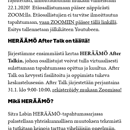
rajoitetusti, ilmoittauduthan mukaan viimeistään
22.1.2020! Etäosallistumaan pääsee näppärästi
ZOOM:lla. Etäosallistujien ei tarvitse ilmoittautua
tapahtumaan,
vaan ZOOMIIN pääsee tällä linkillä
.
Esitys tallennetaan jälkikäteen Youtubeen.
HERÄÄMÖ After Talk on täällä!
Järjestämme ensimmäistä kertaa
HERÄÄMÖ After
Talkin
, johon osallistujat voivat tulla virtuaalisesti
sulattamaan tapahtumassa opittua ja kuultua. After
Talk on kevyesti fasilitoitu ja oppimista tukeva
keskustelusessio. After Talk järjestetään perjantaina
31.1. klo 9:00-10:00,
rekisteröidy mukaan Zoomissa!
Mikä HERÄÄMÖ?
Sitra Labin HERÄÄMÖ-tapahtumasarjassa
palastellaan yhteiskunnallisen muutoksen tekemistä
ja tutkitaan keinoja tarttua viheliäisiin ongelmiin.