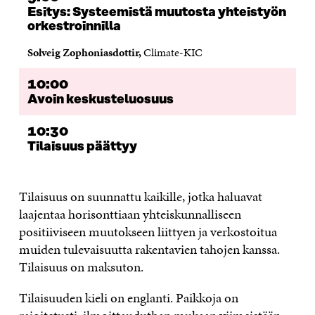
U
D
U
U
Esitys: Systeemistä muutosta yhteistyön
D
E
D
U
orkestroinnilla
E
S
E
D
S
S
S
E
Solveig Zophoniasdottir,
Climate-KIC
S
A
S
S
A
I
A
S
I
K
I
A
10:00
K
K
K
I
Avoin keskusteluosuus
K
U
K
K
U
N
U
K
10:30
N
A
N
U
A
S
A
N
Tilaisuus päättyy
S
S
S
A
S
A
S
S
A
A
S
Tilaisuus on suunnattu kaikille, jotka haluavat
A
laajentaa horisonttiaan yhteiskunnalliseen
positiiviseen muutokseen liittyen ja verkostoitua
muiden tulevaisuutta rakentavien tahojen kanssa.
Tilaisuus on maksuton.
Tilaisuuden kieli on englanti. Paikkoja on