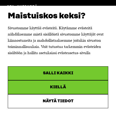
OTA YHTEYTTÄ
Suomen itsenäisyyden juhlarahasto Sitra
Maistuiskos keksi?
Itämerenkatu 11-13, PL 160,
00181 Helsinki
Sivustomme käyttää evästeitä. Käytämme evästeitä
Puhelin +358 294 618 991
Sähköpostiosoite
nähdäksemme mistä sisällöistä sivustomme käyttäjät ovat
etunimi.sukunimi@sitra.fi tai sitra@sitra.fi
kiinnostuneita ja mahdollistaaksemme joitakin sivuston
Saapumisohjeet
toiminnallisuuksia. Voit tutustua tarkemmin evästeiden
sisältöön ja hallita asetuksiasi evästeasetus-sivulla
Y-tunnus 0202132-3
OLEMME NÄISSÄ SOMEISSA
SALLI KAIKKI
Facebook
Avautuu
uudessa
Linkedin
ikkunassa
KIELLÄ
Avautuu
uudessa
Youtube
ikkunassa
Avautuu
NÄYTÄ TIEDOT
uudessa
Instagram
ikkunassa
Avautuu
uudessa