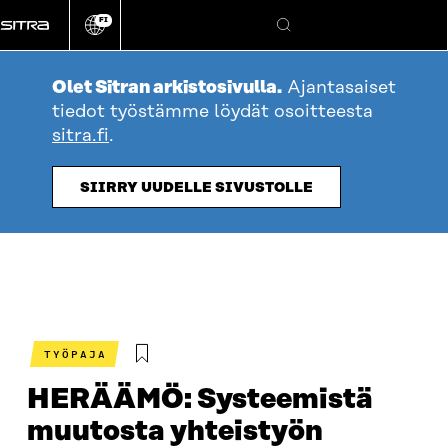
Siirry
FI
suoraan
Vaihda
Hae
sivuston
sisältöön
kieli
Olet Sitran arkistosivulla.
Ajantasaiset
tiedot työstämme löydät osoitteesta
sitra.fi
.
SIIRRY UUDELLE SIVUSTOLLE
TYÖPAJA
HERÄÄMÖ: Systeemistä
muutosta yhteistyön