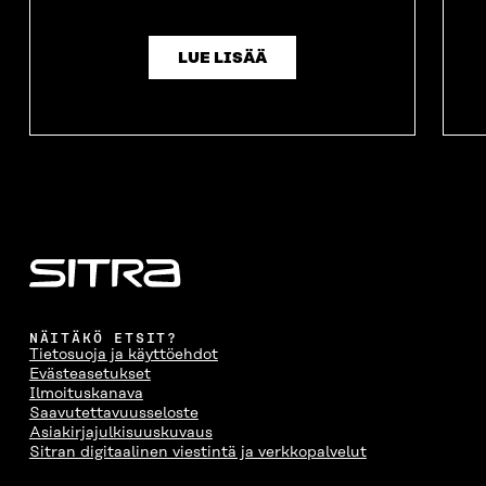
LUE LISÄÄ
NÄITÄKÖ ETSIT?
Tietosuoja ja käyttöehdot
Evästeasetukset
Ilmoituskanava
Saavutettavuusseloste
Asiakirjajulkisuuskuvaus
Sitran digitaalinen viestintä ja verkkopalvelut