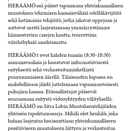
HERÄÄMÖ:ssä pääset tapaamaan yhteiskunnallisen
muutoksen tekemisen kansainvälisiä edelläkävijöitä
sekä kotimaisia tekijöitä, jotka jakavat oppejaan ja
auttavat meitä laajentamaan ymmärrystämme
kiinnostavien casejen kautta, teoreettisia
viitekehyksiä unohtamatta.
HERÄÄMÖ:t ovat kahden tunnin (8:30-10:30)
aamunavauksia ja koostuvat informatiivisestä
esityksestä sekä verkostoitumishetkistä
puuroaamiaisen äärellä. Tilaisuuden lopussa on
mahdollisuus jäädä juttelemaan vapaamuotoisesti
puhujien kanssa. Etäosallistujat pääsevät
seuraamaan esitystä videoyhteyden välityksellä.
HERÄÄMÖ on Sitra Labin Muutoksentekijöiden
yhteisön tapahtumasarja. Mikäli olet henkilö, joka
haluaa laajentaa horisonttiaan yhteiskunnalliseen
positiiviseen muutokseen liittyen ja verkostoitua