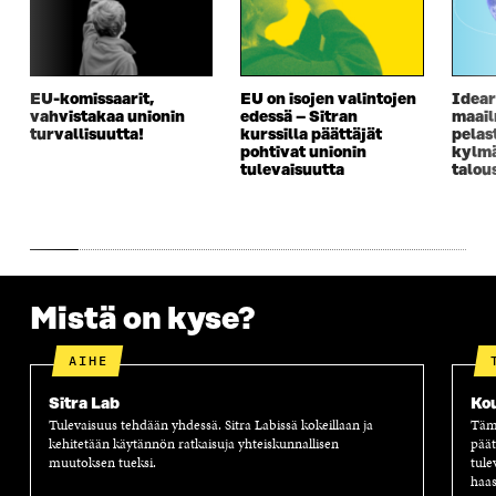
EU-komissaarit,
EU on isojen valintojen
Idear
vahvistakaa unionin
edessä – Sitran
maai
turvallisuutta!
kurssilla päättäjät
pelas
pohtivat unionin
kylm
tulevaisuutta
talou
Mistä on kyse?
AIHE
Sitra Lab
Ko
Tulevaisuus tehdään yhdessä. Sitra Labissä kokeillaan ja
Tämä
kehitetään käytännön ratkaisuja yhteiskunnallisen
päät
muutoksen tueksi.
tule
haas