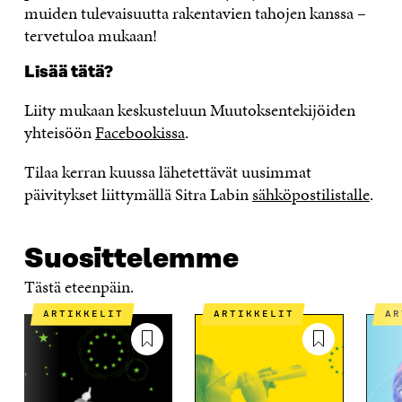
muiden tulevaisuutta rakentavien tahojen kanssa –
tervetuloa mukaan!
Lisää tätä?
Liity mukaan keskusteluun Muutoksentekijöiden
yhteisöön
Facebookissa
.
Tilaa kerran kuussa lähetettävät uusimmat
päivitykset liittymällä Sitra Labin
sähköpostilistalle
.
Suosittelemme
Tästä eteenpäin.
ARTIKKELIT
ARTIKKELIT
A