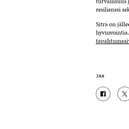
turvallisuus 
resilienssi s
Sitra on jäl
hyvinvointia
tapahtumas
JAA
J
J
A
A
A
A
F
T
A
W
C
I