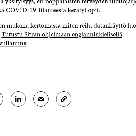
ja yksityisyys, eurooppalaisten terveydenhuoltojär
ekä COVID-19-tilanteesta kerätyt opit.
leen mukana kertomassa miten reilu datankäyttö lu
.
Tutustu Sitran ohjelmaan englanninkielisellä
ivullamme
.
J
J
K
A
A
O
A
A
P
L
S
I
I
Ä
O
N
H
I