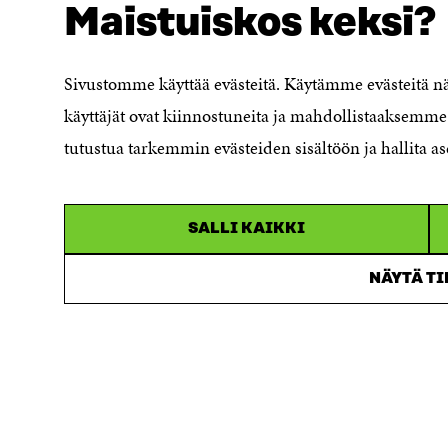
Maistuiskos keksi?
Evästeasetukset
Ilmoituskanava
Saavutettavuusseloste
Sivustomme käyttää evästeitä. Käytämme evästeitä 
Asiakirjajulkisuuskuvaus
käyttäjät ovat kiinnostuneita ja mahdollistaaksemme 
Sitran digitaalinen viestintä ja
tutustua tarkemmin evästeiden sisältöön ja hallita as
verkkopalvelut
SALLI KAIKKI
NÄYTÄ T