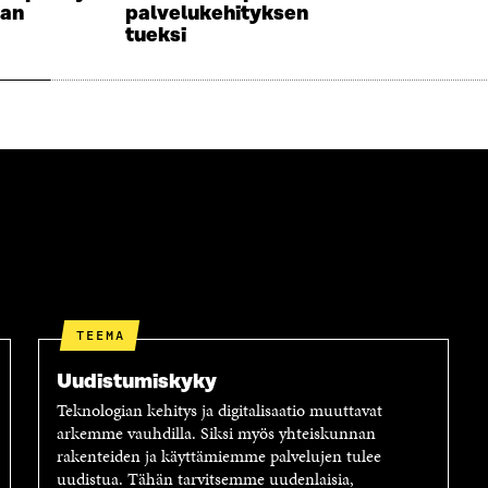
aan
palvelukehityksen
I
A
tueksi
K
I
K
K
U
K
N
U
A
N
S
A
S
S
A
S
A
TEEMA
Uudistumiskyky
Teknologian kehitys ja digitalisaatio muuttavat
arkemme vauhdilla. Siksi myös yhteiskunnan
rakenteiden ja käyttämiemme palvelujen tulee
uudistua. Tähän tarvitsemme uudenlaisia,