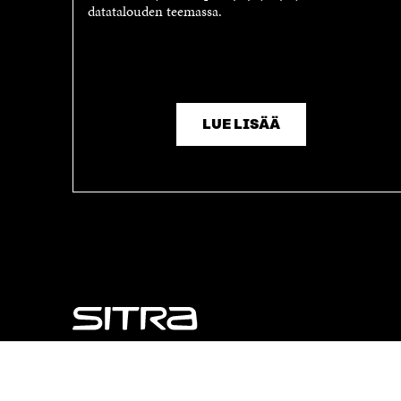
datatalouden teemassa.
LUE LISÄÄ
NÄITÄKÖ ETSIT?
Tietosuoja ja käyttöehdot