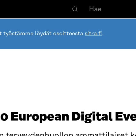
ot työstämme löydät osoitteesta
sitra.fi
.
0 European Digital Ev
en terveydenhuollon ammattilaiset 