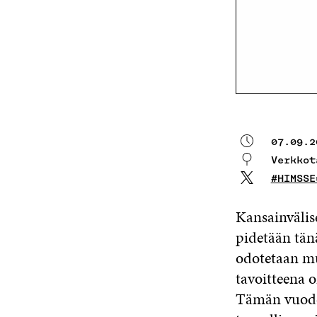
07.09.2
Verkkot
#HIMSSE
Kansainvälis
pidetään tän
odotetaan mu
tavoitteena 
Tämän vuode