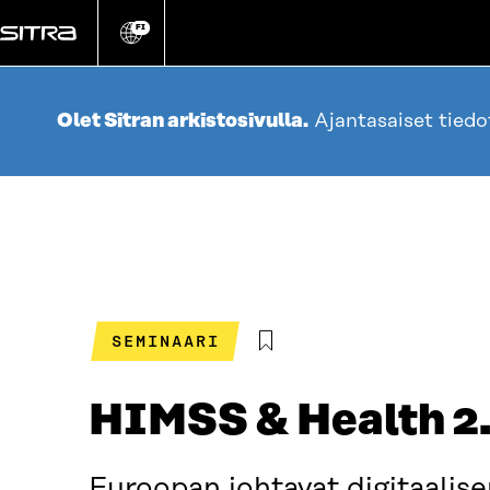
Siirry
suoraan
FI
Vaihda
sivuston
sisältöön
kieli
Olet Sitran arkistosivulla.
Ajantasaiset tied
SEMINAARI
HIMSS & Health 2.
Euroopan johtavat digitaalis