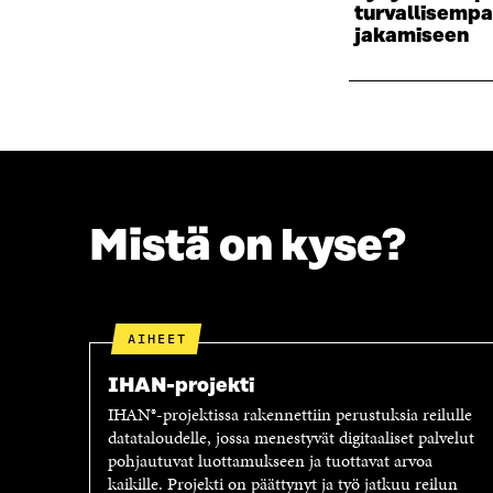
turvallisemp
I
K
jakamiseen
K
K
K
U
U
N
N
A
A
S
S
S
S
A
A
Mistä on kyse?
AIHEET
IHAN-projekti
IHAN®-projektissa rakennettiin perustuksia reilulle
datataloudelle, jossa menestyvät digitaaliset palvelut
pohjautuvat luottamukseen ja tuottavat arvoa
kaikille. Projekti on päättynyt ja työ jatkuu reilun