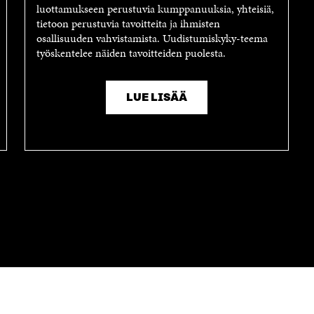
luottamukseen perustuvia kumppanuuksia, yhteisiä,
tietoon perustuvia tavoitteita ja ihmisten
osallisuuden vahvistamista. Uudistumiskyky-teema
työskentelee näiden tavoitteiden puolesta.
LUE LISÄÄ
OTA YHTEYTTÄ
Suomen itsenäisyyden juhlarahasto