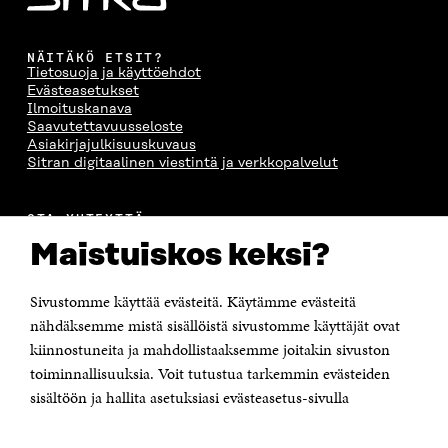
NÄITÄKÖ ETSIT?
Tietosuoja ja käyttöehdot
Evästeasetukset
Ilmoituskanava
Saavutettavuusseloste
Asiakirjajulkisuuskuvaus
Sitran digitaalinen viestintä ja verkkopalvelut
OTA YHTEYTTÄ
Suomen itsenäisyyden juhlarahasto Sitra
Maistuiskos keksi?
Itämerenkatu 11-13, PL 160,
00181 Helsinki
Sivustomme käyttää evästeitä. Käytämme evästeitä
Puhelin +358 294 618 991
Sähköpostiosoite
nähdäksemme mistä sisällöistä sivustomme käyttäjät ovat
etunimi.sukunimi@sitra.fi tai sitra@sitra.fi
kiinnostuneita ja mahdollistaaksemme joitakin sivuston
toiminnallisuuksia. Voit tutustua tarkemmin evästeiden
Saapumisohjeet
sisältöön ja hallita asetuksiasi evästeasetus-sivulla
Y-tunnus 0202132-3