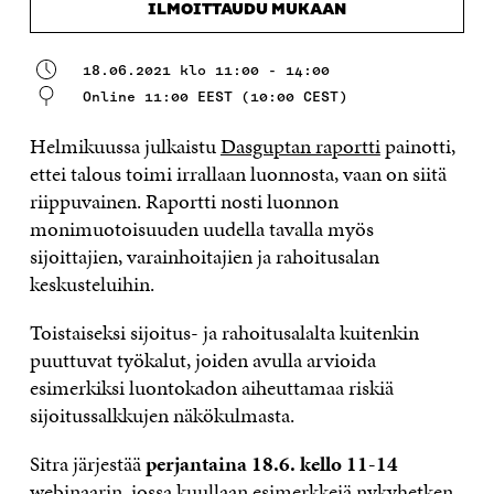
ILMOITTAUDU MUKAAN
18.06.2021 klo 11:00 - 14:00
Online 11:00 EEST (10:00 CEST)
Helmikuussa julkaistu
Dasguptan raportti
painotti,
ettei talous toimi irrallaan luonnosta, vaan on siitä
riippuvainen. Raportti nosti luonnon
monimuotoisuuden uudella tavalla myös
sijoittajien, varainhoitajien ja rahoitusalan
keskusteluihin.
Toistaiseksi sijoitus- ja rahoitusalalta kuitenkin
puuttuvat työkalut, joiden avulla arvioida
esimerkiksi luontokadon aiheuttamaa riskiä
sijoitussalkkujen näkökulmasta.
Sitra järjestää
perjantaina 18.6. kello 11-14
webinaarin, jossa kuullaan esimerkkejä nykyhetken