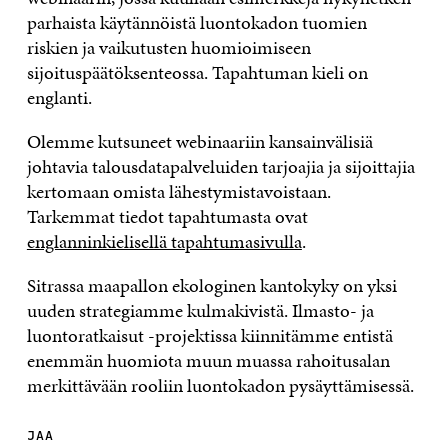
parhaista käytännöistä luontokadon tuomien
riskien ja vaikutusten huomioimiseen
sijoituspäätöksenteossa. Tapahtuman kieli on
englanti.
Olemme kutsuneet webinaariin kansainvälisiä
johtavia talousdatapalveluiden tarjoajia ja sijoittajia
kertomaan omista lähestymistavoistaan.
Tarkemmat tiedot tapahtumasta ovat
englanninkielisellä tapahtumasivulla
.
Sitrassa maapallon ekologinen kantokyky on yksi
uuden strategiamme kulmakivistä. Ilmasto- ja
luontoratkaisut -projektissa kiinnitämme entistä
enemmän huomiota muun muassa rahoitusalan
merkittävään rooliin luontokadon pysäyttämisessä.
JAA