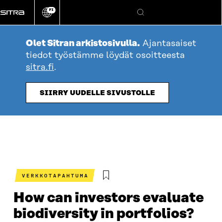
Siirry
FI
suoraan
Vaihda
Hae
sivuston
sisältöön
kieli
Olet Sitran arkistosivulla.
Ajantasaiset
tiedot työstämme löydät osoitteesta
sitra.fi
.
SIIRRY UUDELLE SIVUSTOLLE
VERKKOTAPAHTUMA
How can investors evaluate
biodiversity in portfolios?