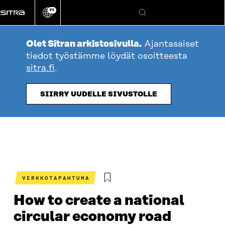
Siirry
FI
suoraan
Vaihda
Hae
sivuston
sisältöön
kieli
Olet Sitran arkistosivulla.
Ajantasaiset
tiedot työstämme löydät osoitteesta
sitra.fi
.
SIIRRY UUDELLE SIVUSTOLLE
VERKKOTAPAHTUMA
How to create a national
circular economy road