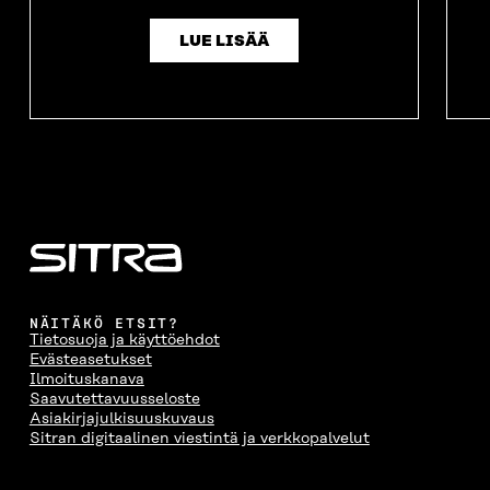
LUE LISÄÄ
NÄITÄKÖ ETSIT?
Tietosuoja ja käyttöehdot
Evästeasetukset
Ilmoituskanava
Saavutettavuusseloste
Asiakirjajulkisuuskuvaus
Sitran digitaalinen viestintä ja verkkopalvelut