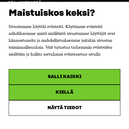
OTA YHTEYTTÄ
Suomen itsenäisyyden juhlarahasto Sitra
Maistuiskos keksi?
Itämerenkatu 11-13, PL 160,
00181 Helsinki
Sivustomme käyttää evästeitä. Käytämme evästeitä
Puhelin +358 294 618 991
Sähköpostiosoite
nähdäksemme mistä sisällöistä sivustomme käyttäjät ovat
etunimi.sukunimi@sitra.fi tai sitra@sitra.fi
kiinnostuneita ja mahdollistaaksemme joitakin sivuston
Saapumisohjeet
toiminnallisuuksia. Voit tutustua tarkemmin evästeiden
sisältöön ja hallita asetuksiasi evästeasetus-sivulla
Y-tunnus 0202132-3
OLEMME NÄISSÄ SOMEISSA
SALLI KAIKKI
Facebook
Avautuu
uudessa
Linkedin
ikkunassa
KIELLÄ
Avautuu
uudessa
Youtube
ikkunassa
Avautuu
NÄYTÄ TIEDOT
uudessa
Instagram
ikkunassa
Avautuu
uudessa
ikkunassa