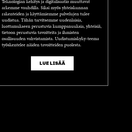
Teknologian kehitys ja digitalisaatio muuttavat
arkemme vauhdilla. Siksi myös yhteiskunnan
rakenteiden ja käyttämiemme palvelujen tulee
uudistua. Tähän tarvitsemme uudenlaisia,
luottamukseen perustuvia kumppanuuksia, yhteisiä,
tietoon perustuvia tavoitteita ja ihmisten
osallisuuden vahvistamista. Uudistumiskyky-teema
työskentelee näiden tavoitteiden puolesta.
LUE LISÄÄ