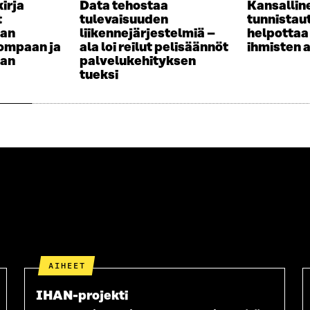
irja
Data tehostaa
Kansallin
t
tulevaisuuden
tunnistau
tan
liikennejärjestelmiä –
helpottaa 
pompaan ja
ala loi reilut pelisäännöt
ihmisten 
aan
palvelukehityksen
tueksi
AIHEET
IHAN-projekti