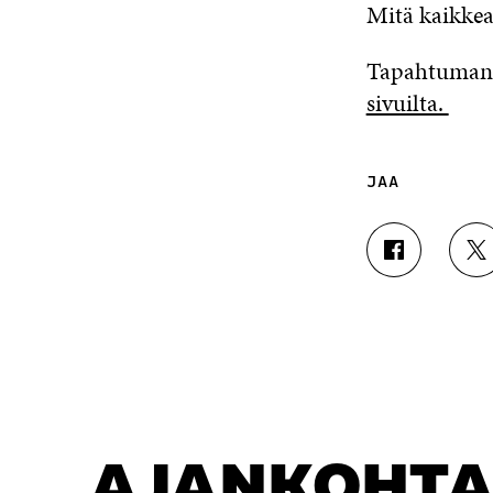
Mitä kaikkea
Tapahtuman t
sivuilta.
JAA
J
J
A
A
A
A
F
T
A
W
C
I
E
T
B
T
O
E
O
R
AJANKOHTA
K
I