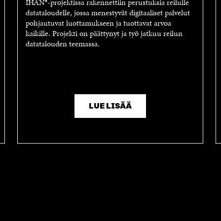
IHAN®-projektissa rakennettiin perustuksia reilulle
datataloudelle, jossa menestyvät digitaaliset palvelut
pohjautuvat luottamukseen ja tuottavat arvoa
kaikille. Projekti on päättynyt ja työ jatkuu reilun
datatalouden teemassa.
LUE LISÄÄ