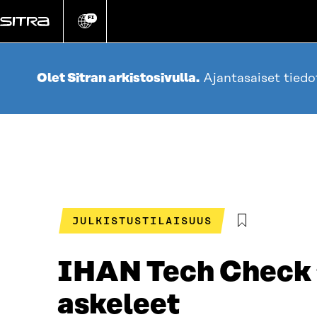
Siirry
suoraan
FI
Vaihda
sivuston
sisältöön
kieli
Olet Sitran arkistosivulla.
Ajantasaiset tied
JULKISTUSTILAISUUS
IHAN Tech Check 2
askeleet