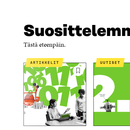
A
S
S
S
S
A
A
Suosittelem
Tästä eteenpäin.
ARTIKKELIT
UUTISET