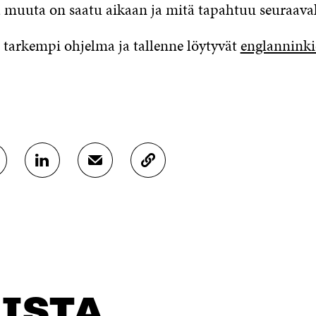
 muuta on saatu aikaan ja mitä tapahtuu seuraava
arkempi ohjelma ja tallenne löytyvät
englanninkie
J
J
K
A
A
O
A
A
P
L
S
I
I
Ä
O
N
H
I
K
K
A
E
Ö
R
D
P
T
I
O
I
ISTA
N
S
K