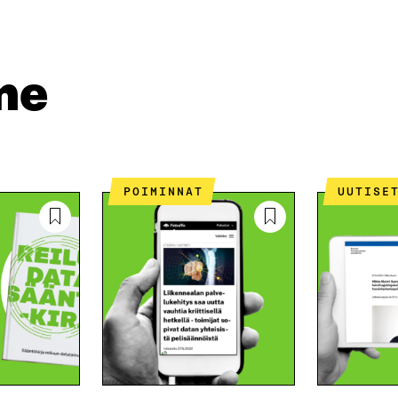
A
N
S
A
S
S
A
S
me
A
POIMINNAT
UUTISE