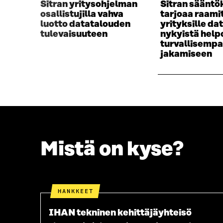
Sitran yritysohjelman
Sitran sääntök
osallistujilla vahva
tarjoaa raami
luotto datatalouden
yrityksille da
tulevaisuuteen
nykyistä hel
turvallisemp
jakamiseen
Mistä on kyse?
HANKKEET
IHAN tekninen kehittäjäyhteisö