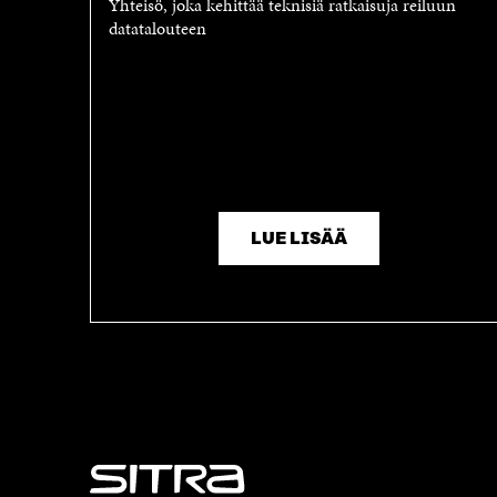
Yhteisö, joka kehittää teknisiä ratkaisuja reiluun
datatalouteen
LUE LISÄÄ