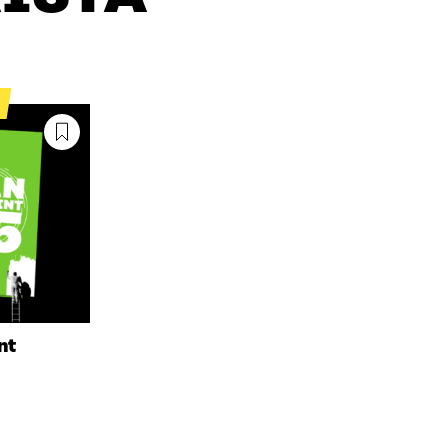
I
T
K
S
I
E
S
L
L
Ä
L
I
A
A
N
V
A
L
A
V
I
U
A
N
T
U
K
U
T
K
U
U
I
U
U
U
U
D
U
E
D
S
E
S
S
nt
A
S
I
A
K
I
K
K
U
K
N
U