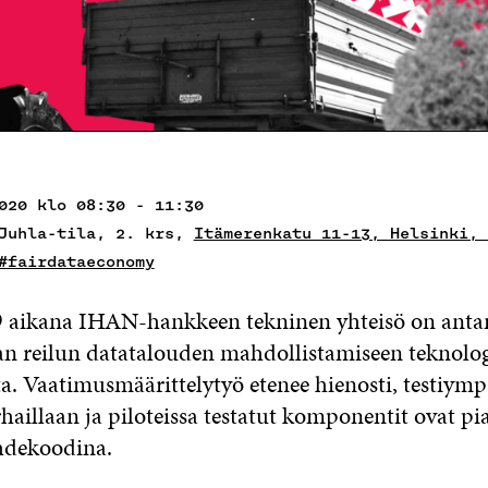
020 klo 08:30 - 11:30
 Juhla-tila, 2. krs,
Itämerenkatu 11-13, Helsinki, 
#fairdataeconomy
 aikana IHAN-hankkeen tekninen yhteisö on anta
an reilun datatalouden mahdollistamiseen teknolo
. Vaatimusmäärittelytyö etenee hienosti, testiymp
aillaan ja piloteissa testatut komponentit ovat pia
hdekoodina.