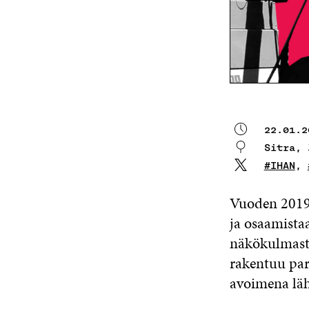
22.01.2
Sitra,
#IHAN
,
Vuoden 2019
ja osaamista
näkökulmasta
rakentuu parh
avoimena lä