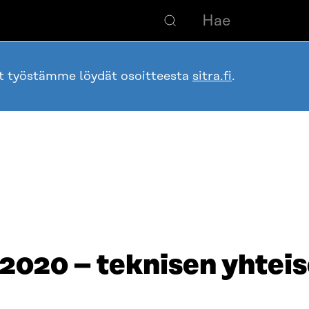
ot työstämme löydät osoitteesta
sitra.fi
.
020 – teknisen yhteis