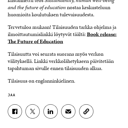
kustannettu teos
Sustainability, human well-being
and the future of education
nostaa keskusteluun
huomioita koulutuksen tulevaisuudesta.
Tervetuloa mukaan! Tilaisuuden tarkka ohjelma ja
ilmoittautumislinkki löytyvät täältä:
Book release:
The Future of Education
Tilaisuutta voi seurata suorana myös verkon
välityksellä. Linkki verkkolähetykseen päivitetään
tapahtuman sivulle ennen tilaisuuden alkua.
Tilaisuus on englanninkielinen.
JAA
J
J
J
J
K
A
A
A
A
O
A
A
A
A
P