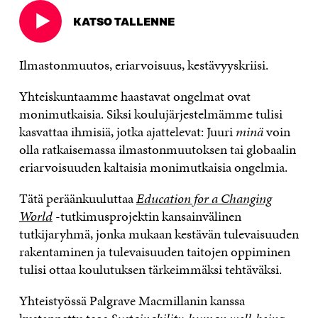
KATSO TALLENNE
Avautuu
uudessa
ikkunassa
Ilmastonmuutos, eriarvoisuus, kestävyyskriisi.
Yhteiskuntaamme haastavat ongelmat ovat
monimutkaisia. Siksi koulujärjestelmämme tulisi
kasvattaa ihmisiä, jotka ajattelevat: Juuri
minä
voin
olla ratkaisemassa ilmastonmuutoksen tai globaalin
eriarvoisuuden kaltaisia monimutkaisia ongelmia.
Tätä peräänkuuluttaa
Education for a Changing
World
-tutkimusprojektin kansainvälinen
tutkijaryhmä, jonka mukaan kestävän tulevaisuuden
rakentaminen ja tulevaisuuden taitojen oppiminen
tulisi ottaa koulutuksen tärkeimmäksi tehtäväksi.
Yhteistyössä Palgrave Macmillanin kanssa