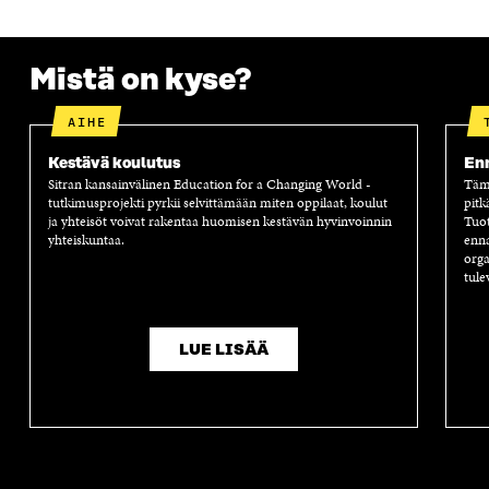
A
I
A
S
I
K
I
A
K
K
K
I
K
U
K
K
Mistä on kyse?
U
N
U
K
N
A
N
U
AIHE
A
S
A
N
S
S
S
A
S
A
S
S
Kestävä koulutus
Enn
A
A
S
Sitran kansainvälinen Education for a Changing World -
Tämä
A
tutkimusprojekti pyrkii selvittämään miten oppilaat, koulut
pitk
ja yhteisöt voivat rakentaa huomisen kestävän hyvinvoinnin
Tuot
yhteiskuntaa.
enna
orga
tule
LUE LISÄÄ