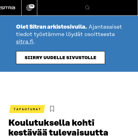
Siirry
FI
suoraan
Vaihda
Hae
sivuston
sisältöön
kieli
Olet Sitran arkistosivulla.
Ajantasaiset
tiedot työstämme löydät osoitteesta
sitra.fi
.
SIIRRY UUDELLE SIVUSTOLLE
TAPAHTUMAT
Koulutuksella kohti
kestävää tulevaisuutta