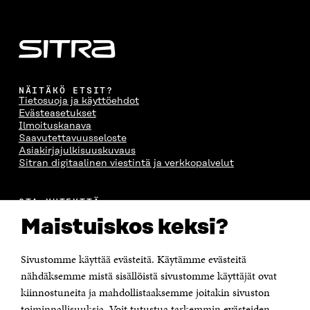
NÄITÄKÖ ETSIT?
Tietosuoja ja käyttöehdot
Evästeasetukset
Ilmoituskanava
Saavutettavuusseloste
Asiakirjajulkisuuskuvaus
Sitran digitaalinen viestintä ja verkkopalvelut
OTA YHTEYTTÄ
Suomen itsenäisyyden juhlarahasto Sitra
Maistuiskos keksi?
Itämerenkatu 11-13, PL 160,
00181 Helsinki
Sivustomme käyttää evästeitä. Käytämme evästeitä
Puhelin +358 294 618 991
Sähköpostiosoite
nähdäksemme mistä sisällöistä sivustomme käyttäjät ovat
etunimi.sukunimi@sitra.fi tai sitra@sitra.fi
kiinnostuneita ja mahdollistaaksemme joitakin sivuston
toiminnallisuuksia. Voit tutustua tarkemmin evästeiden
Saapumisohjeet