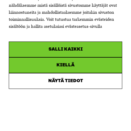
Sähköpostiosoite
nähdäksemme mistä sisällöistä sivustomme käyttäjät ovat
etunimi.sukunimi@sitra.fi tai sitra@sitra.fi
kiinnostuneita ja mahdollistaaksemme joitakin sivuston
toiminnallisuuksia. Voit tutustua tarkemmin evästeiden
Saapumisohjeet
sisältöön ja hallita asetuksiasi evästeasetus-sivulla
Y-tunnus 0202132-3
OLEMME NÄISSÄ SOMEISSA
SALLI KAIKKI
Facebook
Avautuu
uudessa
Linkedin
ikkunassa
KIELLÄ
Avautuu
uudessa
Youtube
ikkunassa
Avautuu
NÄYTÄ TIEDOT
uudessa
Instagram
ikkunassa
Avautuu
uudessa
ikkunassa