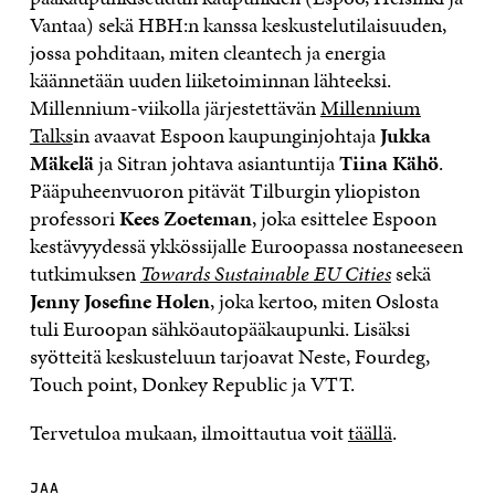
Vantaa) sekä HBH:n kanssa keskustelutilaisuuden,
jossa pohditaan, miten cleantech ja energia
käännetään uuden liiketoiminnan lähteeksi.
Millennium-viikolla järjestettävän
Millennium
Talks
in avaavat Espoon kaupunginjohtaja
Jukka
Mäkelä
ja Sitran johtava asiantuntija
Tiina Kähö
.
Pääpuheenvuoron pitävät Tilburgin yliopiston
professori
Kees Zoeteman
, joka esittelee Espoon
kestävyydessä ykkössijalle Euroopassa nostaneeseen
tutkimuksen
Towards Sustainable EU Cities
sekä
Jenny Josefine Holen
, joka kertoo, miten Oslosta
tuli Euroopan sähköautopääkaupunki. Lisäksi
syötteitä keskusteluun tarjoavat Neste, Fourdeg,
Touch point, Donkey Republic ja VTT.
Tervetuloa mukaan, ilmoittautua voit
täällä
.
JAA