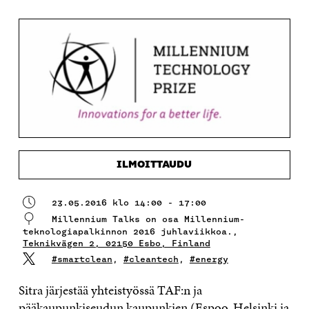
ILMOITTAUDU
23.05.2016 klo 14:00 - 17:00
Millennium Talks on osa Millennium-
teknologiapalkinnon 2016 juhlaviikkoa.,
Teknikvägen 2, 02150 Esbo, Finland
#smartclean
,
#cleantech
,
#energy
Sitra järjestää yhteistyössä TAF:n ja
pääkaupunkiseudun kaupunkien (Espoo, Helsinki ja