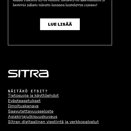
kuinka rakentaa hyvää elämää, menestyvää liiketoimintaa ja
kestävää julkista taloutta luonnon kantokyvyn rajoissa?
LUE LISÄÄ
NÄITÄKÖ ETSIT?
Tietosuoja ja käyttöehdot
Evästeasetukset
Ilmoituskanava
Saavutettavuusseloste
Asiakirjajulkisuuskuvaus
Sitran digitaalinen viestintä ja verkkopalvelut