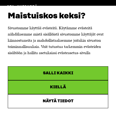
OTA YHTEYTTÄ
Suomen itsenäisyyden juhlarahasto Sitra
Maistuiskos keksi?
Itämerenkatu 11-13, PL 160,
00181 Helsinki
Sivustomme käyttää evästeitä. Käytämme evästeitä
Puhelin +358 294 618 991
Sähköpostiosoite
nähdäksemme mistä sisällöistä sivustomme käyttäjät ovat
etunimi.sukunimi@sitra.fi tai sitra@sitra.fi
kiinnostuneita ja mahdollistaaksemme joitakin sivuston
Saapumisohjeet
toiminnallisuuksia. Voit tutustua tarkemmin evästeiden
sisältöön ja hallita asetuksiasi evästeasetus-sivulla
Y-tunnus 0202132-3
OLEMME NÄISSÄ SOMEISSA
SALLI KAIKKI
Facebook
Avautuu
uudessa
Linkedin
ikkunassa
KIELLÄ
Avautuu
uudessa
Youtube
ikkunassa
Avautuu
NÄYTÄ TIEDOT
uudessa
Instagram
ikkunassa
Avautuu
uudessa