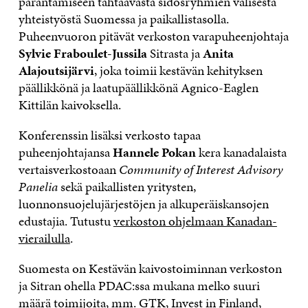
parantamiseen tähtäävästä sidosryhmien välisestä
yhteistyöstä Suomessa ja paikallistasolla.
Puheenvuoron pitävät verkoston varapuheenjohtaja
Sylvie Fraboulet-Jussila
Sitrasta ja
Anita
Alajoutsijärvi
, joka toimii kestävän kehityksen
päällikkönä ja laatupäällikkönä
Agnico-Eaglen
Kittilän kaivoksella.
Konferenssin lisäksi verkosto tapaa
puheenjohtajansa
Hannele Pokan
kera kanadalaista
vertaisverkostoaan
Community of Interest Advisory
Panelia
sekä paikallisten yritysten,
luonnonsuojelujärjestöjen ja alkuperäiskansojen
edustajia. Tutustu
verkoston ohjelmaan Kanadan-
vierailulla
.
Suomesta on Kestävän kaivostoiminnan verkoston
ja Sitran ohella PDAC:ssa mukana melko suuri
määrä toimijoita, mm. GTK, Invest in Finland,