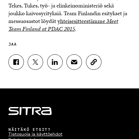
Tekes, Tukes, työ- ja elinkeinoministeriö sekä
joukko kaivosyrityksiä. Team Finlandin esitykset ja
messuosastot löydät
yhteisesitteestämme
Meet
Team Finland at PDAC 2015
.
JAA
J
J
J
J
K
A
A
A
A
O
A
A
A
A
P
F
T
L
S
I
A
W
I
Ä
O
C
I
N
H
I
E
T
K
K
A
B
T
E
Ö
R
O
E
D
P
T
O
R
I
O
I
K
I
N
S
K
I
S
I
T
K
NÄITÄKÖ ETSIT?
S
S
S
I
E
Tietosuoja ja käyttöehdot
S
Ä
S
L
L