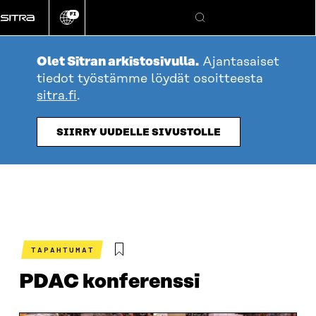
Siirry
FI
suoraan
Vaihda
Hae
sivuston
sisältöön
kieli
Olet Sitran arkistosivulla.
Ajantasaiset
tiedot työstämme löydät osoitteesta
sitra.fi
.
SIIRRY UUDELLE SIVUSTOLLE
TAPAHTUMAT
PDAC konferenssi