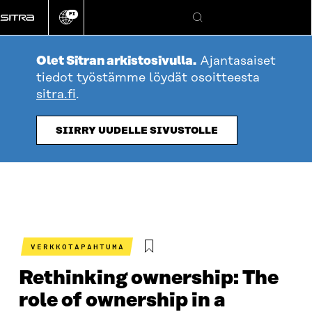
Siirry
FI
suoraan
Vaihda
Hae
sivuston
sisältöön
kieli
Olet Sitran arkistosivulla.
Ajantasaiset
tiedot työstämme löydät osoitteesta
sitra.fi
.
SIIRRY UUDELLE SIVUSTOLLE
VERKKOTAPAHTUMA
Rethinking ownership: The
role of ownership in a