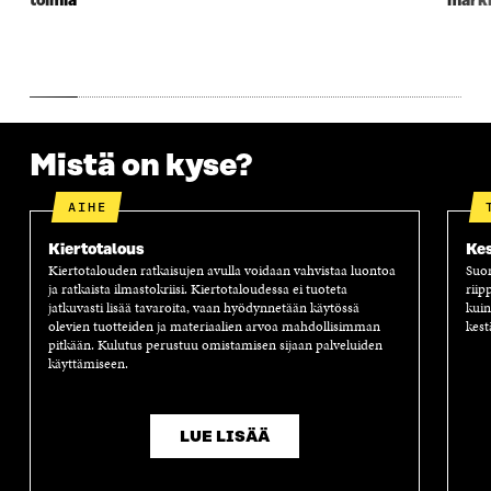
toimia
markk
U
D
U
U
D
E
D
U
E
S
E
D
S
S
S
E
S
A
S
S
A
I
A
S
I
K
I
A
K
K
K
I
Mistä on kyse?
K
U
K
K
U
N
U
K
N
A
N
U
AIHE
A
S
A
N
S
S
S
A
Kiertotalous
Kes
S
A
S
S
Kiertotalouden ratkaisujen avulla voidaan vahvistaa luontoa
Suom
A
A
S
ja ratkaista ilmastokriisi. Kiertotaloudessa ei tuoteta
riip
A
jatkuvasti lisää tavaroita, vaan hyödynnetään käytössä
kuin
olevien tuotteiden ja materiaalien arvoa mahdollisimman
kest
pitkään. Kulutus perustuu omistamisen sijaan palveluiden
käyttämiseen.
LUE LISÄÄ