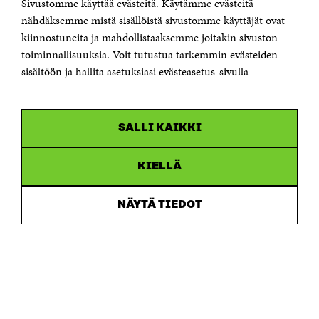
Sivustomme käyttää evästeitä. Käytämme evästeitä
Puhelin +358 294 618 991
Sähköpostiosoite
nähdäksemme mistä sisällöistä sivustomme käyttäjät ovat
etunimi.sukunimi@sitra.fi tai sitra@sitra.fi
kiinnostuneita ja mahdollistaaksemme joitakin sivuston
Saapumisohjeet
toiminnallisuuksia. Voit tutustua tarkemmin evästeiden
sisältöön ja hallita asetuksiasi evästeasetus-sivulla
Y-tunnus 0202132-3
OLEMME NÄISSÄ SOMEISSA
SALLI KAIKKI
Facebook
Avautuu
uudessa
Linkedin
ikkunassa
KIELLÄ
Avautuu
uudessa
Youtube
ikkunassa
Avautuu
NÄYTÄ TIEDOT
uudessa
Instagram
ikkunassa
Avautuu
uudessa
ikkunassa