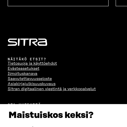
NÄITÄKÖ ETSIT?
Tietosuoja ja käyttöehdot
Evästeasetukset
Ilmoituskanava
Saavutettavuusseloste
Asiakirjajulkisuuskuvaus
Sitran digitaalinen viestintä ja verkkopalvelut
OTA YHTEYTTÄ
Suomen itsenäisyyden juhlarahasto Sitra
Maistuiskos keksi?
Itämerenkatu 11-13, PL 160,
00181 Helsinki