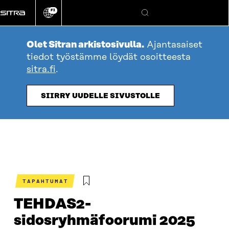
Siirry
FI
suoraan
Vaihda
Hae
sivuston
sisältöön
kieli
Olet Sitran arkistosivulla.
Ajantasaiset
tiedot työstämme löydät osoitteesta
sitra.fi
.
SIIRRY UUDELLE SIVUSTOLLE
TAPAHTUMAT
TEHDAS2-
sidosryhmäfoorumi 2025