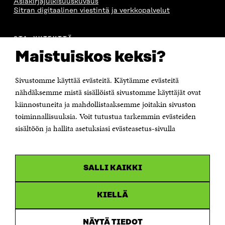
Asiakirjajulkisuuskuvaus
Sitran digitaalinen viestintä ja verkkopalvelut
OTA YHTEYTTÄ
Suomen itsenäisyyden juhlarahasto Sitra
Maistuiskos keksi?
Itämerenkatu 11-13, PL 160,
00181 Helsinki
Sivustomme käyttää evästeitä. Käytämme evästeitä
Puhelin +358 294 618 991
Sähköpostiosoite
nähdäksemme mistä sisällöistä sivustomme käyttäjät ovat
etunimi.sukunimi@sitra.fi tai sitra@sitra.fi
kiinnostuneita ja mahdollistaaksemme joitakin sivuston
Saapumisohjeet
toiminnallisuuksia. Voit tutustua tarkemmin evästeiden
sisältöön ja hallita asetuksiasi evästeasetus-sivulla
Y-tunnus 0202132-3
OLEMME NÄISSÄ SOMEISSA
SALLI KAIKKI
Facebook
Avautuu
uudessa
Linkedin
ikkunassa
KIELLÄ
Avautuu
uudessa
Youtube
ikkunassa
Avautuu
NÄYTÄ TIEDOT