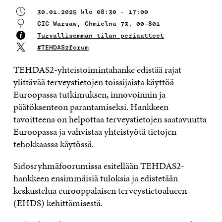
30.01.2025 klo 08:30 - 17:00
CIC Warsaw, Chmielna 73, 00-801
Turvallisemman tilan periaatteet
#TEHDAS2forum
TEHDAS2-yhteistoimintahanke edistää rajat
ylittävää terveystietojen toissijaista käyttöä
Euroopassa tutkimuksen, innovoinnin ja
päätöksenteon parantamiseksi. Hankkeen
tavoitteena on helpottaa terveystietojen saatavuutta
Euroopassa ja vahvistaa yhteistyötä tietojen
tehokkaassa käytössä.
Sidosryhmäfoorumissa esitellään TEHDAS2-
hankkeen ensimmäisiä tuloksia ja edistetään
keskustelua eurooppalaisen terveystietoalueen
(EHDS) kehittämisestä.