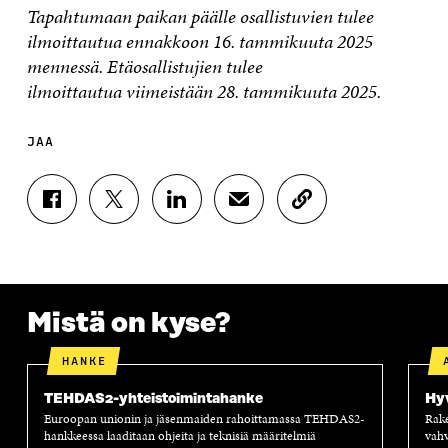
Tapahtumaan paikan päälle osallistuvien tulee
ilmoittautua ennakkoon 16. tammikuuta 2025
mennessä. Etäosallistujien tulee
ilmoittautua viimeistään 28. tammikuuta 2025.
JAA
J
J
J
J
K
A
A
A
A
O
A
A
A
A
P
F
T
L
S
I
A
W
I
Ä
O
C
I
N
H
I
E
T
K
K
A
Mistä on kyse?
B
T
E
Ö
R
O
E
D
P
T
HANKE
O
R
I
O
I
K
I
N
S
K
TEHDAS2-yhteistoimintahanke
Hyv
I
S
I
T
K
Euroopan unionin ja jäsenmaiden rahoittamassa TEHDAS2-
Rake
S
S
S
I
E
hankkeessa laaditaan ohjeita ja teknisiä määritelmiä
vahv
S
Ä
S
L
L