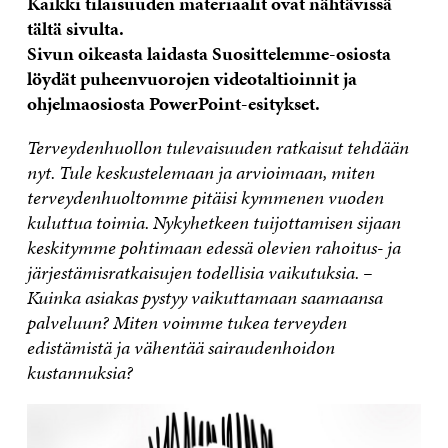
Kaikki tilaisuuden materiaalit ovat nähtävissä
tältä sivulta.
Sivun oikeasta laidasta Suosittelemme-osiosta
löydät puheenvuorojen videotaltioinnit ja
ohjelmaosiosta PowerPoint-esitykset.
Terveydenhuollon tulevaisuuden ratkaisut tehdään
nyt. Tule keskustelemaan ja arvioimaan, miten
terveydenhuoltomme pitäisi kymmenen vuoden
kuluttua toimia. Nykyhetkeen tuijottamisen sijaan
keskitymme pohtimaan edessä olevien rahoitus- ja
järjestämisratkaisujen todellisia vaikutuksia. –
Kuinka asiakas pystyy vaikuttamaan saamaansa
palveluun? Miten voimme tukea terveyden
edistämistä ja vähentää sairaudenhoidon
kustannuksia?