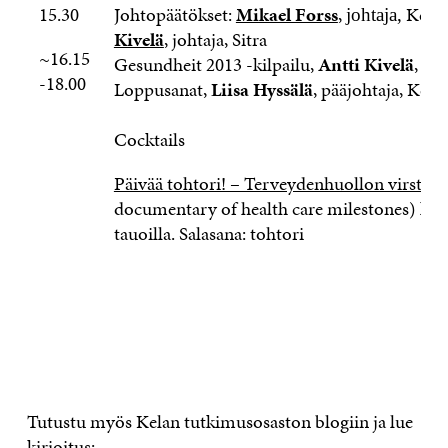
15.30
Johtopäätökset:
Mikael Forss
,
Kela 
johtaja,
Kivelä
, johtaja, Sitra
~16.15
Gesundheit 2013 -kilpailu,
Antti Kivelä
, joh
-18.00
Loppusanat,
Liisa Hyssälä
, pääjohtaja, Kela
Cocktails
Päivää tohtori! – Terveydenhuollon virstan
documentary of health care milestones) kats
tauoilla. Salasana: tohtori
Tutustu myös Kelan tutkimusosaston blogiin ja lue
kirjoitus: