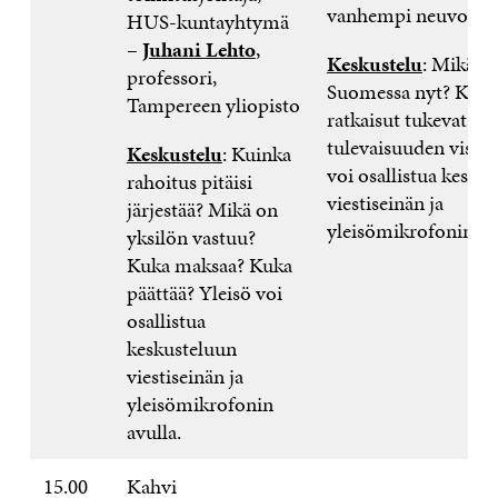
vanhempi neuvonant
HUS-kuntayhtymä
–
Juhani Lehto
,
Keskustelu
: Mikä o
professori,
Suomessa nyt? Kuin
Tampereen yliopisto
ratkaisut tukevat To
tulevaisuuden visiot
Keskustelu
: Kuinka
voi osallistua kesku
rahoitus pitäisi
viestiseinän ja
järjestää? Mikä on
yleisömikrofonin av
yksilön vastuu?
Kuka maksaa? Kuka
päättää? Yleisö voi
osallistua
keskusteluun
viestiseinän ja
yleisömikrofonin
avulla.
15.00
Kahvi