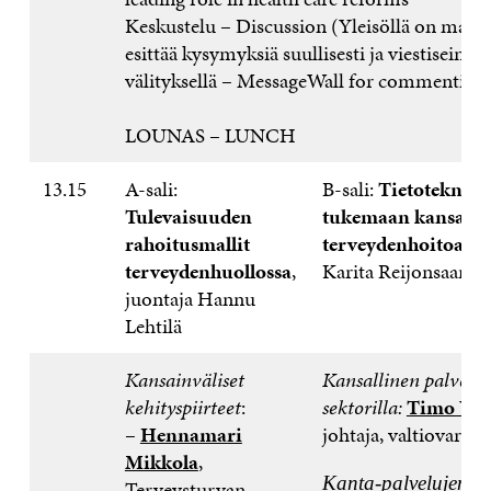
Keskustelu – Discussion (Yleisöllä on mahd
esittää kysymyksiä suullisesti ja viestiseinän
välityksellä – MessageWall for commenting
LOUNAS – LUNCH
13.15
A-sali:
B-sali:
Tietotekniik
Tulevaisuuden
tukemaan kansalai
rahoitusmallit
terveydenhoitoa
, j
terveydenhuollossa
,
Karita Reijonsaari
juontaja Hannu
Lehtilä
Kansainväliset
Kansallinen palveluv
kehityspiirteet
:
sektorilla:
Timo Vall
–
Hennamari
johtaja, valtiovarai
Mikkola
,
Kanta-palvelujen
Terveysturvan