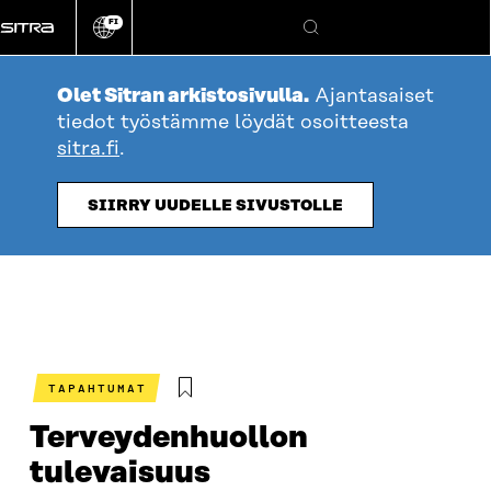
Siirry
FI
suoraan
Vaihda
Hae
sivuston
sisältöön
kieli
Olet Sitran arkistosivulla.
Ajantasaiset
tiedot työstämme löydät osoitteesta
sitra.fi
.
SIIRRY UUDELLE SIVUSTOLLE
TAPAHTUMAT
Terveydenhuollon
tulevaisuus