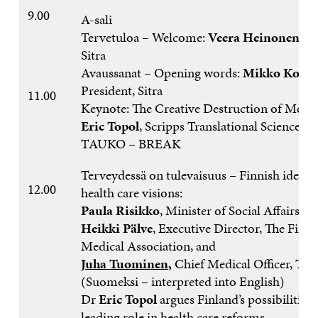
9.00
A-sali
Tervetuloa – Welcome:
Veera Heinonen
, D
Sitra
Avaussanat – Opening words:
Mikko Koso
President, Sitra
11.00
Keynote: The Creative Destruction of Medic
Eric Topol
, Scripps Translational Science Ins
TAUKO – BREAK
Terveydessä on tulevaisuus – Finnish ideas
12.00
health care visions:
Paula Risikko
, Minister of Social Affairs a
Heikki Pälve
, Executive Director, The Finni
Medical Association, and
Juha Tuominen
,
Chief Medical Officer, Terv
(Suomeksi – interpreted into English)
Dr
Eric Topol
argues Finland’s possibilities 
leading role in health care reforms