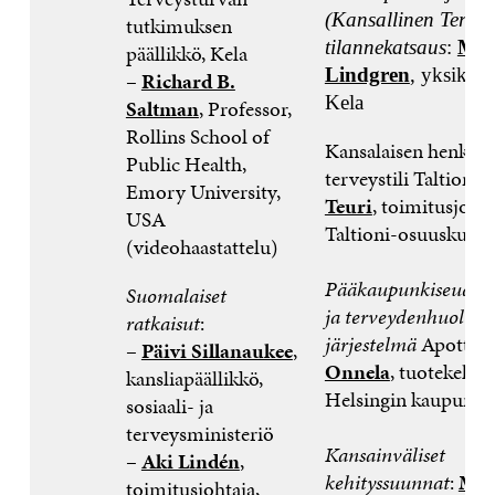
(Kansallinen Tervey
tutkimuksen
tilannekatsaus
:
Mar
päällikkö, Kela
Lindgren
, yksikön 
–
Richard B.
Kela
Saltman
, Professor,
Rollins School of
Kansalaisen henkilö
Public Health,
terveystili Taltioni:
Emory University,
Teuri
, toimitusjohta
USA
Taltioni-osuuskunta
(videohaastattelu)
Pääkaupunkiseudun s
Suomalaiset
ja terveydenhuollon
ratkaisut
:
järjestelmä
Apotti:
H
–
Päivi Sillanaukee
,
Onnela
, tuotekehity
kansliapäällikkö,
Helsingin kaupunki
sosiaali- ja
terveysministeriö
Kansainväliset
–
Aki Lindén
,
kehityssuunnat
:
Mad
toimitusjohtaja,