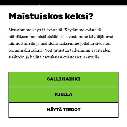
A
A
S
A
OTA YHTEYTTÄ
Suomen itsenäisyyden juhlarahasto Sitra
Maistuiskos keksi?
Itämerenkatu 11-13, PL 160,
00181 Helsinki
Sivustomme käyttää evästeitä. Käytämme evästeitä
Puhelin +358 294 618 991
Sähköpostiosoite
nähdäksemme mistä sisällöistä sivustomme käyttäjät ovat
etunimi.sukunimi@sitra.fi tai sitra@sitra.fi
kiinnostuneita ja mahdollistaaksemme joitakin sivuston
Saapumisohjeet
toiminnallisuuksia. Voit tutustua tarkemmin evästeiden
sisältöön ja hallita asetuksiasi evästeasetus-sivulla
Y-tunnus 0202132-3
OLEMME NÄISSÄ SOMEISSA
SALLI KAIKKI
Facebook
Avautuu
uudessa
Linkedin
ikkunassa
KIELLÄ
Avautuu
uudessa
Youtube
ikkunassa
Avautuu
NÄYTÄ TIEDOT
uudessa
Instagram
ikkunassa
Avautuu
uudessa