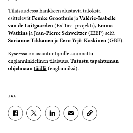
Tilaisuudessa hankkeen alustavia tuloksia
esittelevät
Femke Groothuis
ja
Valérie-Isabelle
van de Luitgaarden
(Ex’Tax -projekti),
Emma
Watkins
ja
Jean-Pierre Schweitzer
(IEEP) sekä
Sarianne Tikkanen
ja
Eero Yrjö-Koskinen
(GBE).
Kyseessä on asiantuntijoille suunnattu
englanninkielinen tilaisuus.
Tutustu tapahtuman
ohjelmaan
täällä
(englanniksi).
JAA
J
J
J
J
K
A
A
A
A
O
A
A
A
A
P
F
T
L
S
I