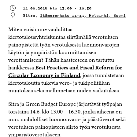
14.06.2018 klo 13:00 - 16:30
Sitra,
Itämerenkatu 11-13, Helsinki, Suomi
Miten voisimme vauhdittaa
kiertotalousyhteiskuntaa siirtämällä verotuksen
painopistettä työn verotuksesta luonnonvarojen
käytön ja ympäristön kuormittamisen
verottamiseen? Tähän haasteeseen on tartuttu
hankkeessa
Best Practices and Fiscal Reform for
Circular Economy in Finland
, jossa tunnistetaan
kiertotaloutta tukevia vero- ja tukipolitiikan
muutoksia sekä mallinnetaan niiden vaikutuksia.
Sitra ja Green Budget Europe järjestävät työpajan
torstaina 14.6. klo 13.00 – 16.30, jonka aiheena on
mm. mahdolliset luonnonvara- ja päästöverot sekä
verotuksen painopisteen siirto työn verotuksesta
ympäristöverotukseen.