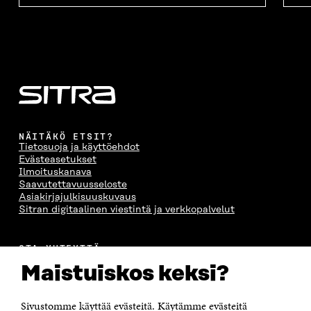
NÄITÄKÖ ETSIT?
Tietosuoja ja käyttöehdot
Evästeasetukset
Ilmoituskanava
Saavutettavuusseloste
Asiakirjajulkisuuskuvaus
Sitran digitaalinen viestintä ja verkkopalvelut
OTA YHTEYTTÄ
Suomen itsenäisyyden juhlarahasto Sitra
Maistuiskos keksi?
Itämerenkatu 11-13, PL 160,
00181 Helsinki
Sivustomme käyttää evästeitä. Käytämme evästeitä
Puhelin +358 294 618 991