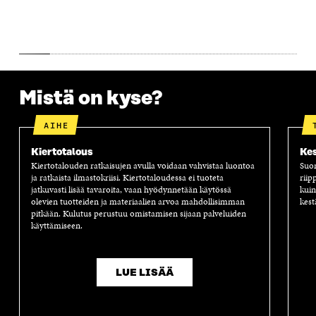
I
K
I
A
K
K
K
I
K
U
K
K
U
N
U
K
N
A
N
U
A
S
A
N
S
S
S
A
Mistä on kyse?
S
A
S
S
A
A
S
A
AIHE
Kiertotalous
Kes
Kiertotalouden ratkaisujen avulla voidaan vahvistaa luontoa
Suom
ja ratkaista ilmastokriisi. Kiertotaloudessa ei tuoteta
riip
jatkuvasti lisää tavaroita, vaan hyödynnetään käytössä
kuin
olevien tuotteiden ja materiaalien arvoa mahdollisimman
kest
pitkään. Kulutus perustuu omistamisen sijaan palveluiden
käyttämiseen.
LUE LISÄÄ