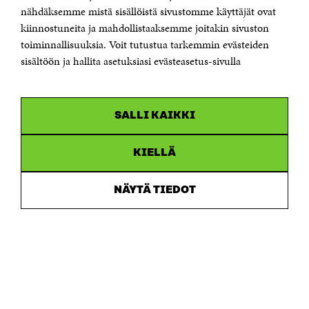
Sähköpostiosoite
nähdäksemme mistä sisällöistä sivustomme käyttäjät ovat
etunimi.sukunimi@sitra.fi tai sitra@sitra.fi
kiinnostuneita ja mahdollistaaksemme joitakin sivuston
toiminnallisuuksia. Voit tutustua tarkemmin evästeiden
Saapumisohjeet
sisältöön ja hallita asetuksiasi evästeasetus-sivulla
Y-tunnus 0202132-3
OLEMME NÄISSÄ SOMEISSA
SALLI KAIKKI
Facebook
Avautuu
uudessa
Linkedin
ikkunassa
KIELLÄ
Avautuu
uudessa
Youtube
ikkunassa
Avautuu
NÄYTÄ TIEDOT
uudessa
Instagram
ikkunassa
Avautuu
uudessa
ikkunassa