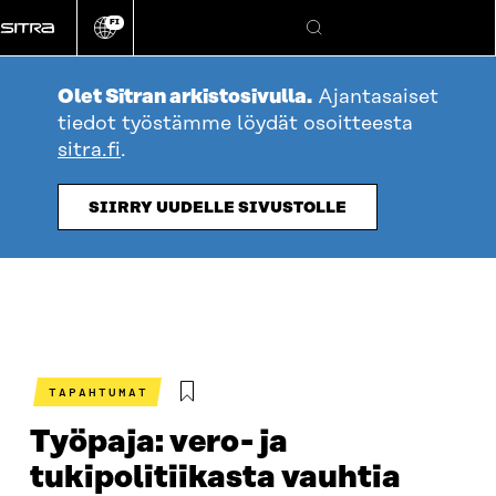
Siirry
FI
suoraan
Vaihda
Hae
sivuston
sisältöön
kieli
Olet Sitran arkistosivulla.
Ajantasaiset
tiedot työstämme löydät osoitteesta
sitra.fi
.
SIIRRY UUDELLE SIVUSTOLLE
TAPAHTUMAT
Työpaja: vero- ja
tukipolitiikasta vauhtia