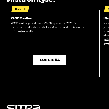
HANKE
WCEFonline
Kie
WCEFonline järjestetään 29.-30. syyskuuta 2020. Sen
Kier
teemana on talouden uudelleenkäynnistys kiertotalouden
ja r
ratkaisujen avulla.
jatk
olev
pitk
käyt
LUE LISÄÄ