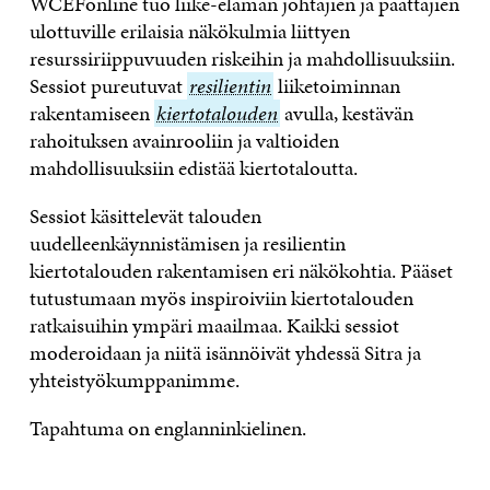
WCEFonline tuo liike-elämän johtajien ja päättäjien
V
A
V
A
L
ulottuville erilaisia näkökulmia liittyen
A
U
A
V
I
U
T
U
A
N
resurssiriippuvuuden riskeihin ja mahdollisuuksiin.
T
U
T
U
K
Sessiot pureutuvat
resilientin
resilientin
liiketoiminnan
U
U
U
T
K
rakentamiseen
kiertotalouden
kiertotalouden
avulla, kestävän
U
U
U
U
I
U
U
U
U
rahoituksen avainrooliin ja valtioiden
U
D
U
U
mahdollisuuksiin edistää kiertotaloutta.
D
E
D
U
E
S
E
D
S
S
S
E
Sessiot käsittelevät talouden
S
A
S
S
uudelleenkäynnistämisen ja resilientin
A
I
A
S
kiertotalouden rakentamisen eri näkökohtia. Pääset
I
K
I
A
K
K
K
I
tutustumaan myös inspiroiviin kiertotalouden
K
U
K
K
ratkaisuihin ympäri maailmaa. Kaikki sessiot
U
N
U
K
N
A
N
U
moderoidaan ja niitä isännöivät yhdessä Sitra ja
A
S
A
N
yhteistyökumppanimme.
S
S
S
A
S
A
S
S
Tapahtuma on englanninkielinen.
A
A
S
A