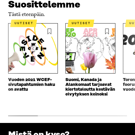
Suosittelemme
Tästä eteenpäin.
UUTISET
UUTISET
U
Vuoden 2021 WCEF-
Suomi, Kanada ja
Toro
sivutapahtumien haku
Alankomaat tarjoavat
fooru
on avattu
kiertotaloutta kestävän
vuode
elvytyksen keinoksi
Mistä on kyse?