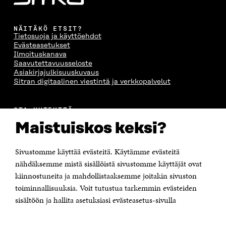
NÄITÄKÖ ETSIT?
Tietosuoja ja käyttöehdot
Evästeasetukset
Ilmoituskanava
Saavutettavuusseloste
Asiakirjajulkisuuskuvaus
Sitran digitaalinen viestintä ja verkkopalvelut
OTA YHTEYTTÄ
Suomen itsenäisyyden juhlarahasto Sitra
Maistuiskos keksi?
Itämerenkatu 11-13, PL 160,
00181 Helsinki
Sivustomme käyttää evästeitä. Käytämme evästeitä
Puhelin +358 294 618 991
Sähköpostiosoite
nähdäksemme mistä sisällöistä sivustomme käyttäjät ovat
etunimi.sukunimi@sitra.fi tai sitra@sitra.fi
kiinnostuneita ja mahdollistaaksemme joitakin sivuston
Saapumisohjeet
toiminnallisuuksia. Voit tutustua tarkemmin evästeiden
sisältöön ja hallita asetuksiasi evästeasetus-sivulla
Y-tunnus 0202132-3