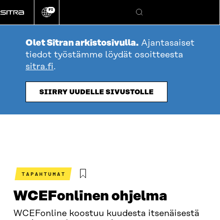
Siirry
FI
suoraan
Vaihda
Hae
sivuston
sisältöön
kieli
Olet Sitran arkistosivulla.
Ajantasaiset
tiedot työstämme löydät osoitteesta
sitra.fi
.
SIIRRY UUDELLE SIVUSTOLLE
TAPAHTUMAT
WCEFonlinen ohjelma
WCEFonline koostuu kuudesta itsenäisestä