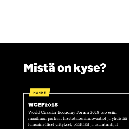
K
K
K
U
U
N
N
A
A
S
S
S
S
A
A
Mistä on kyse?
HANKE
WCEF2018
World Circular Economy Forum 2018 tuo esiin
maailman parhaat kiertotalousinnovaatiot ja yhdistää
kansainväliset yritykset, päättäjät ja asiantuntijat