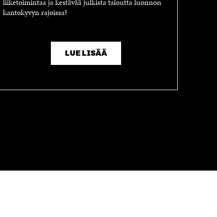
liiketoimintaa ja kestävää julkista taloutta luonnon
kantokyvyn rajoissa?
LUE LISÄÄ
OLEMME NÄISSÄ SOMEISSA
Facebook
Avautuu