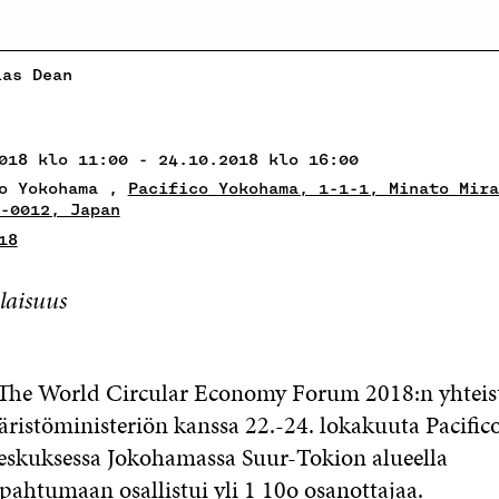
ias Dean
018 klo 11:00 - 24.10.2018 klo 16:00
co Yokohama ,
Pacifico Yokohama, 1-1-1, Minato Mira
-0012, Japan
18
laisuus
ti The World Circular Economy Forum 2018:n yhteisty
̈ristöministeriön kanssa 22.-24. lokakuuta Pacifi
eskuksessa Jokohamassa Suur-Tokion alueella
pahtumaan osallistui yli 1 10o osanottajaa.