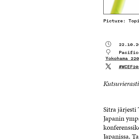
Picture: Top
22.10.2
Pacifi
Yokohama 220
#WCEF20
Kutsuvierasti
Sitra järjes
Japanin ympa
konferenssik
Japanissa. Ta