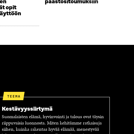
sen
päästösitoumuksiin
t opit
käyttöön
TEEMA
Kestävyyssiirtymä
Suomalaisten elämä, hyvinvointi ja talous ovat täysin
riippuvaisia luonnosta. Miten kehitämme ratkaisuja
siihen, kuinka rakentaa hyvää elämää, menestyvää