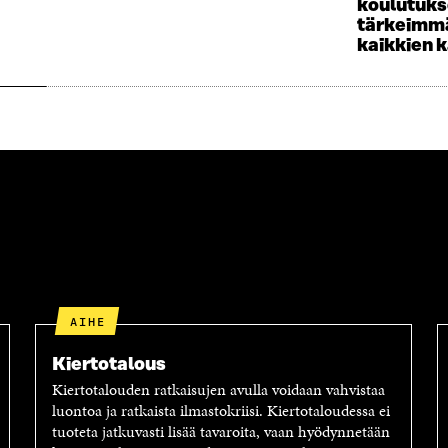
koulutuk
K
I
tärkeimmä
K
K
kaikkien 
U
K
N
U
A
N
S
A
S
S
A
S
A
AIHE
Kiertotalous
Kiertotalouden ratkaisujen avulla voidaan vahvistaa
luontoa ja ratkaista ilmastokriisi. Kiertotaloudessa ei
tuoteta jatkuvasti lisää tavaroita, vaan hyödynnetään