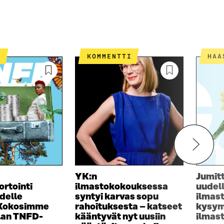
T
KOMMENTTI
HA
YK:n
Jumit
ortointi
ilmastokokouksessa
uudel
delle
syntyi karvas sopu
ilmas
 Kokosimme
rahoituksesta – katseet
kysym
lan TNFD-
kääntyvät nyt uusiin
ilmas