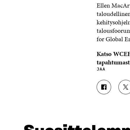
Ellen MacArt
taloudelline
kehitysohjel
talousfoorum
for Global E
Katso WCEF20
tapahtumasta
JAA
J
J
A
A
A
A
F
T
A
W
C
I
E
T
B
T