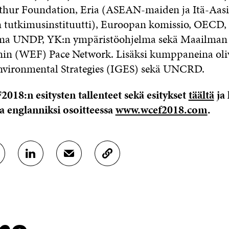
hur Foundation, Eria (ASEAN-maiden ja Itä-Aas
n tutkimusinstituutti), Euroopan komissio, OECD,
ma UNDP, YK:n ympäristöohjelma sekä Maailman
in (WEF) Pace Network. Lisäksi kumppaneina oliv
nvironmental Strategies (IGES) sekä UNCRD.
18:n esitysten tallenteet sekä esitykset
täältä
ja 
 englanniksi osoitteessa
www.wcef2018.com
.
J
J
K
A
A
O
A
A
P
L
S
I
I
Ä
O
N
H
I
K
K
A
E
Ö
R