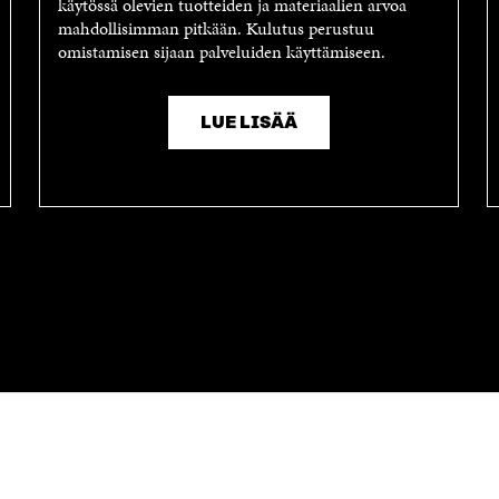
käytössä olevien tuotteiden ja materiaalien arvoa
mahdollisimman pitkään. Kulutus perustuu
omistamisen sijaan palveluiden käyttämiseen.
LUE LISÄÄ
OTA YHTEYTTÄ
Suomen itsenäisyyden juhlarahasto
Sitra