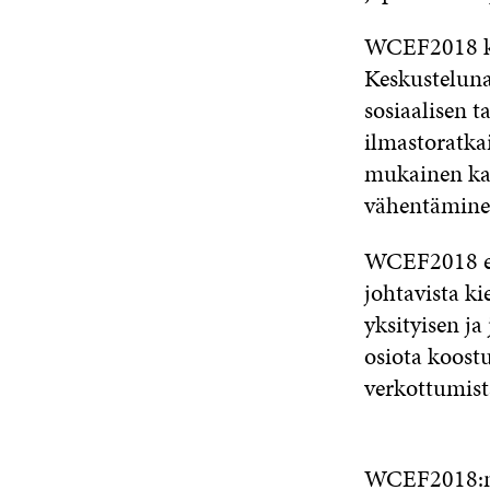
WCEF2018 kes
Keskusteluna
sosiaalisen t
ilmastoratkai
mukainen kau
vähentämine
WCEF2018 esit
johtavista ki
yksityisen ja
osiota koost
verkottumis
WCEF2018:n mui