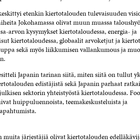
kittyi etenkin kiertotalouden tulevaisuuden visio
iheita Jokohamassa olivat muun muassa taloushyö
asa-arvon kysymykset kiertotaloudessa, energia- ja
sut kiertotaloudessa, globaalit arvoketjut ja kiert
ppa sekä myös liikkumisen vallankumous ja muov
n.
teli Japanin tarinan siitä, miten siitä on tullut 
ertotalouden edistäjistä sekä Japanin parhaat ratka
 julkisen sektorin yhteistyöstä kiertotaloudessa. F
uivat huippuluennoista, teemakeskusteluista ja
tapahtumista.
ta järjestäjiä olivat kiertotalouden edelläkävijäj