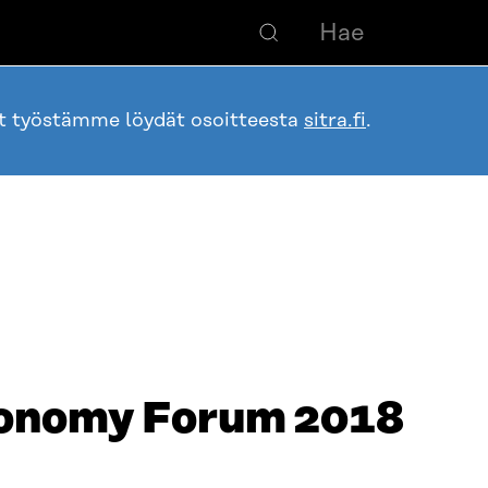
ot työstämme löydät osoitteesta
sitra.fi
.
conomy Forum 2018