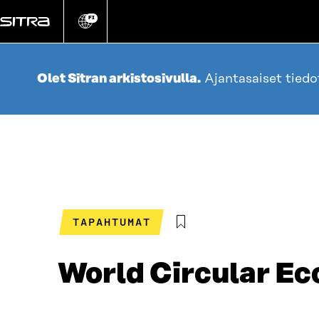
Siirry
suoraan
FI
Vaihda
sivuston
sisältöön
kieli
Olet Sitran arkistosivulla.
Ajantasaiset tied
TAPAHTUMAT
World Circular E