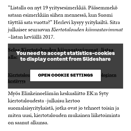
”Listalla on nyt 19 yritysesimerkkiä. Pääsemmekö
sataan esimerkkiin siihen mennessä, kun Suomi
täyttää sata vuotta?” Herlevi kysyy yrityksiltä. Sitra
julkaisee seuraavan
Kiertotalouden kiinnostavimmat
–listan keväällä 2017.
Selaa Kiertotalouden kiinnostavimmat -listaa
You need to accept statistics-cookies
alla:
to display content from Slideshare
Kiertotalouden kiinnostavimmat
from
Sitra / Ekologinen
OPEN COOKIE SETTINGS
kestävyys
Myös Elinkeinoelämän keskusliitto EK:n Syty
kiertotaloudesta -julkaisu kertoo
suomalaisyrityksistä, jotka ovat jo tehneet toisin ja
miten uusi, kiertotalouden mukainen liiketoiminta
on saanut alkunsa.