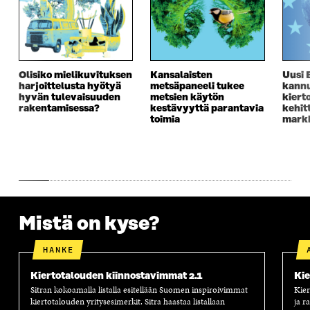
Olisiko mielikuvituksen
Kansalaisten
Uusi 
harjoittelusta hyötyä
metsäpaneeli tukee
kannu
hyvän tulevaisuuden
metsien käytön
kiert
rakentamisessa?
kestävyyttä parantavia
kehit
toimia
markk
Mistä on kyse?
HANKE
Kiertotalouden kiinnostavimmat 2.1
Kie
Sitran kokoamalla listalla esitellään Suomen inspiroivimmat
Kier
kiertotalouden yritysesimerkit. Sitra haastaa listallaan
ja r