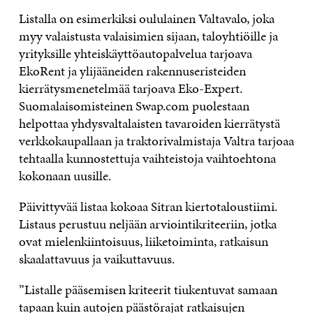
Listalla on esimerkiksi oululainen Valtavalo, joka
myy valaistusta valaisimien sijaan, taloyhtiöille ja
yrityksille yhteiskäyttöautopalvelua tarjoava
EkoRent ja ylijääneiden rakennuseristeiden
kierrätysmenetelmää tarjoava Eko-Expert.
Suomalaisomisteinen Swap.com puolestaan
helpottaa yhdysvaltalaisten tavaroiden kierrätystä
verkkokaupallaan ja traktorivalmistaja Valtra tarjoaa
tehtaalla kunnostettuja vaihteistoja vaihtoehtona
kokonaan uusille.
Päivittyvää listaa kokoaa Sitran kiertotaloustiimi.
Listaus perustuu neljään arviointikriteeriin, jotka
ovat mielenkiintoisuus, liiketoiminta, ratkaisun
skaalattavuus ja vaikuttavuus.
”Listalle pääsemisen kriteerit tiukentuvat samaan
tapaan kuin autojen päästörajat ratkaisujen