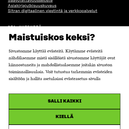
Saavutettavuusseloste
Asiakirjajulkisuuskuvaus
Sitran digitaalinen viestintä ja verkkopalvelut
OTA YHTEYTTÄ
Suomen itsenäisyyden juhlarahasto Sitra
Maistuiskos keksi?
Itämerenkatu 11-13, PL 160,
00181 Helsinki
Sivustomme käyttää evästeitä. Käytämme evästeitä
Puhelin +358 294 618 991
Sähköpostiosoite
nähdäksemme mistä sisällöistä sivustomme käyttäjät ovat
etunimi.sukunimi@sitra.fi tai sitra@sitra.fi
kiinnostuneita ja mahdollistaaksemme joitakin sivuston
Saapumisohjeet
toiminnallisuuksia. Voit tutustua tarkemmin evästeiden
sisältöön ja hallita asetuksiasi evästeasetus-sivulla
Y-tunnus 0202132-3
OLEMME NÄISSÄ SOMEISSA
SALLI KAIKKI
Facebook
Avautuu
uudessa
Linkedin
ikkunassa
KIELLÄ
Avautuu
uudessa
Youtube
ikkunassa