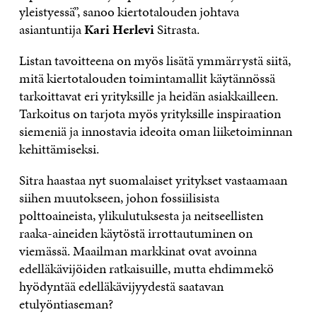
yleistyessä”, sanoo kiertotalouden johtava
asiantuntija
Kari Herlevi
Sitrasta.
Listan tavoitteena on myös lisätä ymmärrystä siitä,
mitä kiertotalouden toimintamallit käytännössä
tarkoittavat eri yrityksille ja heidän asiakkailleen.
Tarkoitus on tarjota myös yrityksille inspiraation
siemeniä ja innostavia ideoita oman liiketoiminnan
kehittämiseksi.
Sitra haastaa nyt suomalaiset yritykset vastaamaan
siihen muutokseen, johon fossiilisista
polttoaineista, ylikulutuksesta ja neitseellisten
raaka-aineiden käytöstä irrottautuminen on
viemässä. Maailman markkinat ovat avoinna
edelläkävijöiden ratkaisuille, mutta ehdimmekö
hyödyntää edelläkävijyydestä saatavan
etulyöntiaseman?