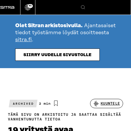
Siirry
FI
suoraan
Vaihda
Hae
sivuston
sisältöön
kieli
Olet Sitran arkistosivulla.
Ajantasaiset
tiedot työstämme löydät osoitteesta
sitra.fi
.
SIIRRY UUDELLE SIVUSTOLLE
Arvioitu
2 min
KUUNTELE
ARCHIVED
lukuaika
TÄMÄ SIVU ON ARKISTOITU JA SAATTAA SISÄLTÄÄ
VANHENTUNUTTA TIETOA
19 yritystä avaa