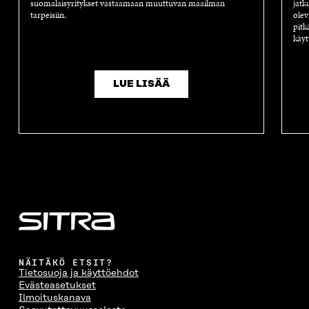
suomalaisyritykset vastaamaan muuttuvan maailman
jatk
tarpeisiin.
olev
pitk
käyt
LUE LISÄÄ
NÄITÄKÖ ETSIT?
Tietosuoja ja käyttöehdot
Evästeasetukset
Ilmoituskanava