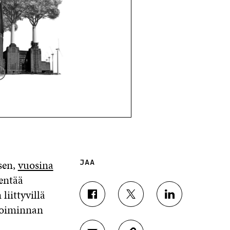
sen,
vuosina
JAA
entää
liittyvillä
J
J
J
toiminnan
A
A
A
A
A
A
F
T
L