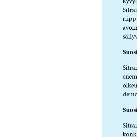
kyvyl
Sitra
riipp
avoim
säily
Suosi
Sitra
enem
oikeu
demo
Suosi
Sitra
konkr