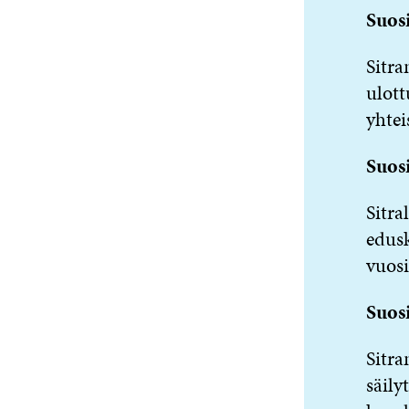
Suosi
Sitra
ulott
yhtei
Suosi
Sitra
edusk
vuos
Suosi
Sitra
säily