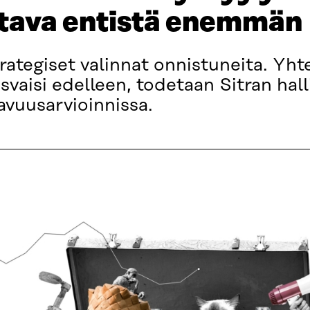
ttava entistä enemmän
trategiset valinnat onnistuneita. Yh
svaisi edelleen, todetaan Sitran hal
avuusarvioinnissa.