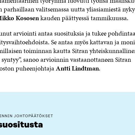
lamentaarinen työryhmä luovutti työnsä maaliskuu
an parhaillaan valitsemassa uutta yliasiamiestä nyky
ikko Kososen
kauden päättyessä tammikuussa.
unut arviointi antaa suosituksia ja tukee pohdintaa
hitysvaihtoehdoista. Se antaa myös kattavan ja mon
 millaisen toiminnan kautta Sitran yhteiskunnalline
 syntyy”, sanoo arvioinnin vastaanottaneen Sitran
voston puheenjohtaja
Antti Lindtman
.
INNIN JOHTOPÄÄTÖKSET
suositusta