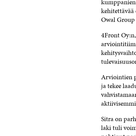
kumppanien os
kehitettävää 
Owal Group 
4Front Oy:n
arviointitiim
kehitysvaihto
tulevaisuuso
Arviointien p
ja tekee laad
vahvistamaan
aktiivisemmi
Sitra on par
laki tuli voi