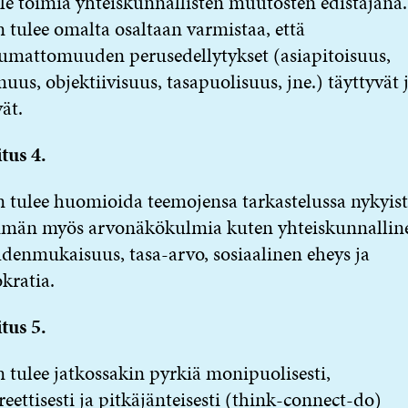
le toimia yhteiskunnallisten muutosten edistäjänä.
n tulee omalta osaltaan varmistaa, että
umattomuuden perusedellytykset (asiapitoisuus,
uus, objektiivisuus, tasapuolisuus, jne.) täyttyvät 
vät.
tus 4.
n tulee huomioida teemojensa tarkastelussa nykyis
män myös arvonäkökulmia kuten yhteiskunnallin
denmukaisuus, tasa-arvo, sosiaalinen eheys ja
kratia.
tus 5.
n tulee jatkossakin pyrkiä monipuolisesti,
eettisesti ja pitkäjänteisesti (think-connect-do)