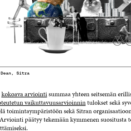
 Dean, Sitra
u
kokoava arviointi
summaa yhteen seitsemän erilli
teutetun vaikuttavuusarvioinnin
tulokset sekä syv
elä toimintaympäristöön sekä Sitran organisaatioon 
. Arviointi päätyy tekemään kymmenen suositusta 
ttämiseksi.