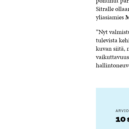
pohtinut par
Sitralle olla
yliasiamies
M
”Nyt valmist
tulevista ke
kuvan siitä,
vaikuttavuus
hallintoneu
ARVIO
10 