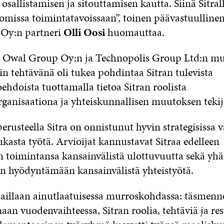
allistamisen ja sitouttamisen kautta. Siinä Sitrall
omissa toimintatavoissaan”, toinen päävastuullinen
Oy:n partneri
Olli Oosi
huomauttaa.
, Owal Group Oy:n ja Technopolis Group Ltd:n 
in tehtävänä oli tukea pohdintaa Sitran tulevista
ehdoista tuottamalla tietoa Sitran roolista
rganisaationa ja yhteiskunnallisen muutoksen tekij
erusteella Sitra on onnistunut hyvin strategisissa 
ukasta työtä. Arvioijat kannustavat Sitraa edelleen
 toimintansa kansainvälistä ulottuvuutta sekä yhä
n hyödyntämään kansainvälistä yhteistyötä.
haillaan ainutlaatuisessa murroskohdassa: täsmenne
maan vuodenvaihteessa, Sitran roolia, tehtäviä ja re