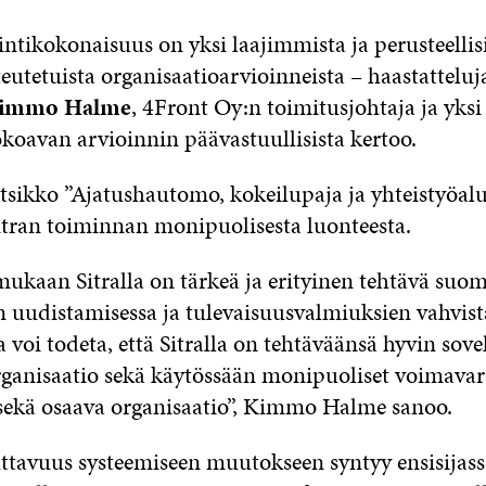
ointikokonaisuus on yksi laajimmista ja perusteelli
utetuista organisaatioarvioinneista – haastatteluj
immo Halme
, 4Front Oy:n toimitusjohtaja ja yksi
okoavan arvioinnin päävastuullisista kertoo.
tsikko ”Ajatushautomo, kokeilupaja ja yhteistyöalus
itran toiminnan monipuolisesta luonteesta.
kaan Sitralla on tärkeä ja erityinen tehtävä suom
 uudistamisessa ja tulevaisuusvalmiuksien vahvist
voi todeta, että Sitralla on tehtäväänsä hyvin sov
rganisaatio sekä käytössään monipuoliset voimavar
ekä osaava organisaatio”, Kimmo Halme sanoo.
uttavuus systeemiseen muutokseen syntyy ensisijass