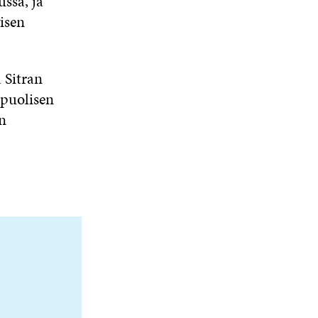
ssa, ja
isen
 Sitran
ipuolisen
n