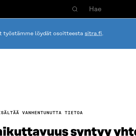
ot työstämme löydät osoitteesta
sitra.fi
.
ISÄLTÄÄ VANHENTUNUTTA TIETOA
vaikuttavuus syntyy yht