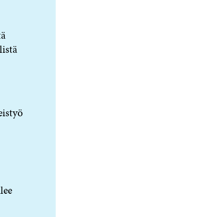
tä
istä
eistyö
lee