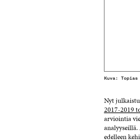
Kuva: Topias
Nyt julkaist
2017-2019 to
arviointia vi
analyyseillä
edelleen kehi