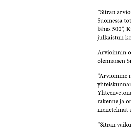
”Sitran arvi
Suomessa tote
lähes 500”,
K
julkaistun k
Arvioinnin o
olennaisen S
”Arviomme mu
yhteiskunnan
Yhteenvetona 
rakenne ja o
menetelmät s
”Sitran vaik