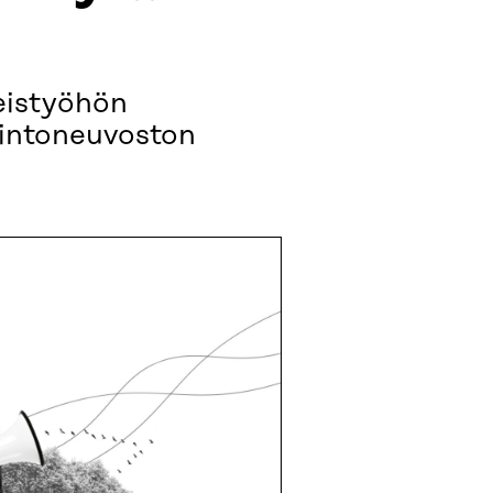
teistyöhön
lintoneuvoston