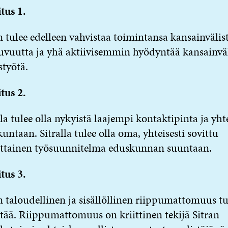
tus 1.
n tulee edelleen vahvistaa toimintansa kansainvälis
uvuutta ja yhä aktiivisemmin hyödyntää kansainväl
styötä.
tus 2.
lla tulee olla nykyistä laajempi kontaktipinta ja yht
untaan. Sitralla tulee olla oma, yhteisesti sovittu
ittainen työsuunnitelma eduskunnan suuntaan.
tus 3.
n taloudellinen ja sisällöllinen riippumattomuus tu
ttää. Riippumattomuus on kriittinen tekijä Sitran