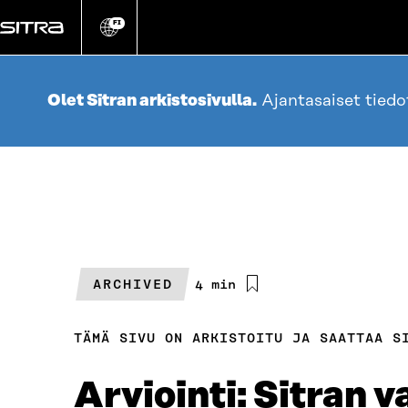
Siirry
suoraan
FI
Vaihda
sivuston
sisältöön
kieli
Olet Sitran arkistosivulla.
Ajantasaiset tied
ARCHIVED
Arvioitu
4 min
lukuaika
TÄMÄ SIVU ON ARKISTOITU JA SAATTAA S
Arviointi: Sitran 