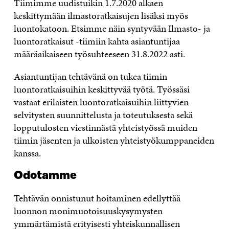
Tiimimme uudistuikin 1.7.2020 alkaen
keskittymään ilmastoratkaisujen lisäksi myös
luontokatoon. Etsimme näin syntyvään Ilmasto- ja
luontoratkaisut -tiimiin kahta asiantuntijaa
määräaikaiseen työsuhteeseen 31.8.2022 asti.
Asiantuntijan tehtävänä on tukea tiimin
luontoratkaisuihin keskittyvää työtä. Työssäsi
vastaat erilaisten luontoratkaisuihin liittyvien
selvitysten suunnittelusta ja toteutuksesta sekä
lopputulosten viestinnästä yhteistyössä muiden
tiimin jäsenten ja ulkoisten yhteistyökumppaneiden
kanssa.
Odotamme
Tehtävän onnistunut hoitaminen edellyttää
luonnon monimuotoisuuskysymysten
ymmärtämistä erityisesti yhteiskunnallisen