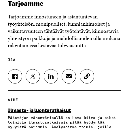
Tarjoamme
Tarjoamme innostuneen ja asiantuntevan
työyhteisön, monipuoliset, kunnianhimoiset ja
vaikuttavuuteen tähtäävät työtehtävät, kiinnostavia
yhteistyön paikkoja ja mahdollisuuden olla mukana
rakentamassa kestävää tulevaisuutta.
JAA
J
J
J
J
K
A
A
A
A
O
A
A
A
A
P
F
T
L
S
I
A
W
I
Ä
O
AIHE
C
I
N
H
I
E
T
K
K
A
Ilmasto- ja luontoratkaisut
B
T
E
Ö
R
Päästöjen vähentämisellä on kova kiire ja siksi
O
E
D
P
T
toimivia ilmastoratkaisuja pitää hyödyntää
O
R
I
O
I
nykyistä paremmin. Analysoimme toimia, joilla