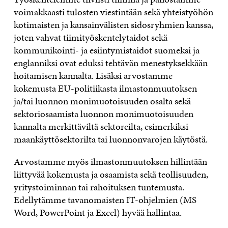
voimakkaasti tulosten viestintään sekä yhteistyöhön
kotimaisten ja kansainvälisten sidosryhmien kanssa,
joten vahvat tiimityöskentelytaidot sekä
kommunikointi- ja esiintymistaidot suomeksi ja
englanniksi ovat eduksi tehtävän menestyksekkään
hoitamisen kannalta. Lisäksi arvostamme
kokemusta EU-politiikasta ilmastonmuutoksen
ja/tai luonnon monimuotoisuuden osalta sekä
sektoriosaamista luonnon monimuotoisuuden
kannalta merkittäviltä sektoreilta, esimerkiksi
maankäyttösektorilta tai luonnonvarojen käytöstä.
Arvostamme myös ilmastonmuutoksen hillintään
liittyvää kokemusta ja osaamista sekä teollisuuden,
yritystoiminnan tai rahoituksen tuntemusta.
Edellytämme tavanomaisten IT-ohjelmien (MS
Word, PowerPoint ja Excel) hyvää hallintaa.