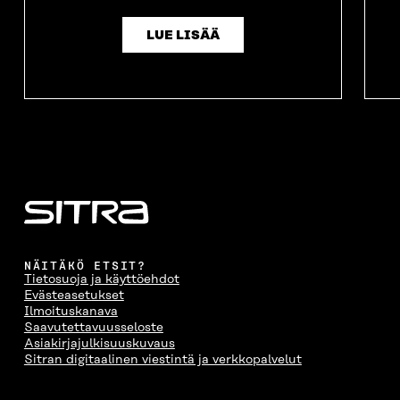
LUE LISÄÄ
NÄITÄKÖ ETSIT?
Tietosuoja ja käyttöehdot
Evästeasetukset
Ilmoituskanava
Saavutettavuusseloste
Asiakirjajulkisuuskuvaus
Sitran digitaalinen viestintä ja verkkopalvelut