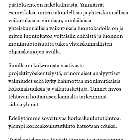
päätöksenteon näkökulmasta. Ymmärrät
esimerkiksi, miten taloudellisia ja yhteiskunnallisia
vaikutuksia arvioidaan, minkälaisia
yhteiskunnallisia vaikutuksia luontokadolla on ja
miten luontokatoa voitaisiin ehkäistä ja luonnon
monimuotoisuutta tukea yhteiskunnallisten
ohjauskeinojen avulla.
Sinulla on kokemusta vaativasta
projektityöskentelystä, erinomaiset analyyttiset
valmiudet sekä kyky hahmottaa monimutkaisia
kokonaisuuksia ja vaikutusketjuja. Tunnet myös
tehtävän hoitamisen kannalta tärkeimmät
sidosryhmät.
Edellytämme soveltuvaa korkeakoulututkintoa,
ylempi korkeakoulututkinto katsotaan eduksi.
Työskentelemme tiiviisti tiiminä ja panostamme