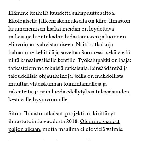
Elämme keskellä kuudetta sukupuuttoaaltoa.
Ekologisella jälleenrakennuksella on kiire. Ilmaston
kuumenemisen lisäksi meidän on löydettävä
ratkaisuja luontokadon hidastamiseen ja luonnon
elinvoiman vahvistamiseen. Näitä ratkaisuja
haluamme kehittää ja soveltaa Suomessa sekä viedä
niitä kansainvälisille kentille. Työkalupakki on laaja:
tarkastelemme teknisiä ratkaisuja, lainsäädäntöä ja
taloudellisia ohjauskeinoja, joilla on mahdollista
muuttaa yhteiskunnan toimintamalleja ja
rakenteita, ja näin luoda edellytyksiä tulevaisuuden
kestävälle hyvinvoinnille.
Sitran Ilmastoratkaisut-projekti on kirittänyt
ilmastotoimia vuodesta 2018.
Olemme saaneet
paljon aikaan
, mutta maailma ei ole vielä valmis.