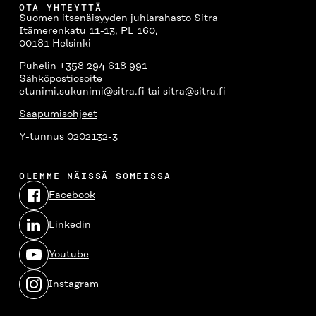
OTA YHTEYTTÄ
Suomen itsenäisyyden juhlarahasto Sitra
Itämerenkatu 11-13, PL 160,
00181 Helsinki
Puhelin +358 294 618 991
Sähköpostiosoite
etunimi.sukunimi@sitra.fi tai sitra@sitra.fi
Saapumisohjeet
Y-tunnus 0202132-3
OLEMME NÄISSÄ SOMEISSA
Facebook
Avautuu
uudessa
Linkedin
ikkunassa
Avautuu
uudessa
Youtube
ikkunassa
Avautuu
uudessa
Instagram
ikkunassa
Avautuu
uudessa
ikkunassa