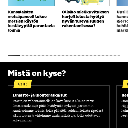
Kansalaisten
Olisiko mielikuvituksen
Uusi 
metsäpaneeli tukee
harjoittelusta hyötyä
kannu
metsien käytön
hyvän tulevaisuuden
kiert
kestävyyttä parantavia
rakentamisessa?
kehit
toimia
markk
Mistä on kyse?
AIHE
Ilmasto- ja luontoratkaisut
Kes
Päästöjen vähentämisellä on kova kiire ja siksi toimivia
Suom
ilmastoratkaisuja pitää hyödyntää nykyistä paremmin.
riip
Analysoimme toimia, joilla päästöjä voidaan leikata ripeässä
kuin
aikataulussa ja visioimme uusia ratkaisuja, jotka odottavat
kest
kokeilijaansa.