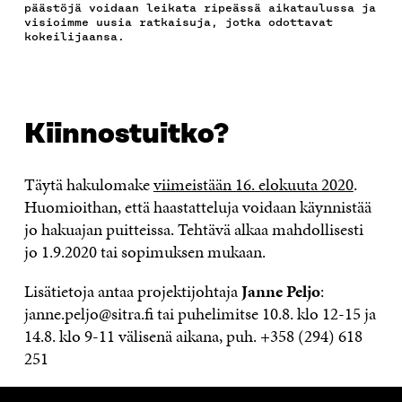
K
I
N
S
K
päästöjä voidaan leikata ripeässä aikataulussa ja
I
S
I
T
K
visioimme uusia ratkaisuja, jotka odottavat
S
S
S
I
E
kokeilijaansa.
S
Ä
S
L
L
A
A
Ä
L
I
A
V
A
A
N
V
A
V
A
L
A
U
A
V
I
Kiinnostuitko?
U
T
U
A
N
T
U
T
U
K
U
U
U
T
K
Täytä hakulomake
viimeistään 16. elokuuta 2020
.
U
U
U
U
I
U
U
U
U
Huomioithan, että haastatteluja voidaan käynnistää
U
D
U
U
jo hakuajan puitteissa. Tehtävä alkaa mahdollisesti
D
E
D
U
E
S
E
D
jo 1.9.2020 tai sopimuksen mukaan.
S
S
S
E
S
A
S
S
Lisätietoja antaa projektijohtaja
Janne Peljo
:
A
I
A
S
janne.peljo@sitra.fi tai puhelimitse 10.8. klo 12-15 ja
I
K
I
A
K
K
K
I
14.8. klo 9-11 välisenä aikana, puh. +358 (294) 618
K
U
K
K
251
U
N
U
K
N
A
N
U
A
S
A
N