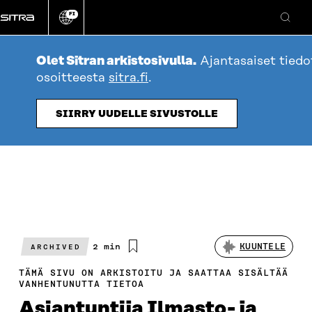
Siirry
FI
suoraan
Vaihda
Hae
sivuston
sisältöön
kieli
Olet Sitran arkistosivulla.
Ajantasaiset tied
osoitteesta
sitra.fi
.
SIIRRY UUDELLE SIVUSTOLLE
Arvioitu
2 min
KUUNTELE
ARCHIVED
lukuaika
TÄMÄ SIVU ON ARKISTOITU JA SAATTAA SISÄLTÄÄ
VANHENTUNUTTA TIETOA
Asiantuntija Ilmasto- ja