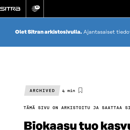
Siirry
suoraan
FI
Vaihda
sivuston
sisältöön
kieli
Olet Sitran arkistosivulla.
Ajantasaiset tied
ARCHIVED
Arvioitu
4 min
lukuaika
TÄMÄ SIVU ON ARKISTOITU JA SAATTAA S
Biokaasu tuo kasvu