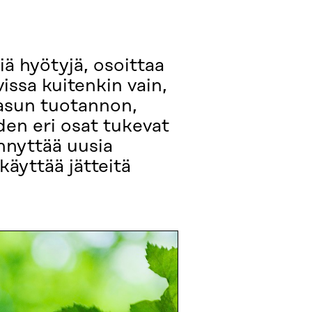
 hyötyjä, osoittaa
issa kuitenkin vain,
kaasun tuotannon,
den eri osat tukevat
nnyttää uusia
käyttää jätteitä