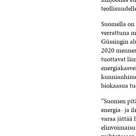
teollisuudell
Suomella on 
verrattuna m
Güssingin al
2020 menness
tuottavat läm
energiakasvei
kunnianhimoi
biokaasua tu
”Suomen pitä
energia- ja 
varaa jättää
elinvoimaisu