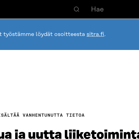
ot työstämme löydät osoitteesta
sitra.fi
.
ISÄLTÄÄ VANHENTUNUTTA TIETOA
a ja uutta liiketoimint