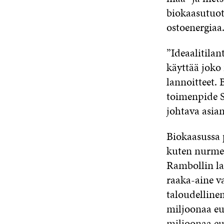
biokaasutuota
ostoenergiaa
”Ideaalitilan
käyttää joko 
lannoitteet.
toimenpide S
johtava asia
Biokaasussa 
kuten nurmeen
Rambollin la
raaka-aine va
taloudelline
miljoonaa eu
miljoonaa eu