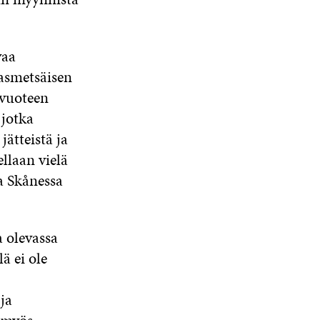
A
S
S
vaa
A
asmetsäisen
 vuoteen
 jotka
ätteistä ja
llaan vielä
a Skånessa
 olevassa
ä ei ole
ja