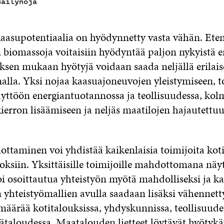
Säilynoja
asupotentiaalia on hyödynnetty vasta vähän. Ete
biomassoja voitaisiin hyödyntää paljon nykyistä
yksen mukaan hyötyjä voidaan saada neljällä erilais
alla. Yksi nojaa kaasuajoneuvojen yleistymiseen, t
yttöön energiantuotannossa ja teollisuudessa, kol
kierron lisäämiseen ja neljäs maatilojen hajautett
ottaminen voi yhdistää kaikenlaisia toimijoita koti
toksiin. Yksittäisille toimijoille mahdottomana näy
oi osoittautua yhteistyön myötä mahdolliseksi ja k
yhteistyömallien avulla saadaan lisäksi vähennetty
 määrää kotitalouksissa, yhdyskunnissa, teollisuude
ätaloudessa. Maatalouden lietteet löytävät hyötykä