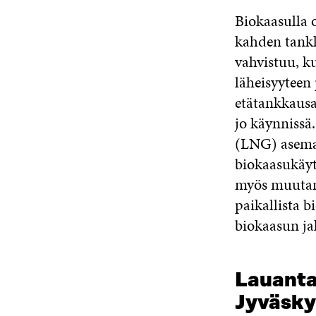
Biokaasulla 
kahden tank
vahvistuu, k
läheisyyteen
etätankkausa
jo käynnissä
(LNG) aseman
biokaasukäyt
myös muutam
paikallista 
biokaasun ja
Lauanta
Jyväsky