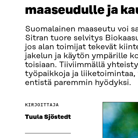
maaseudulle ja ka
Suomalainen maaseutu voi sa
Sitran tuore selvitys Biokaas
jos alan toimijat tekevät kiin
jakelun ja käytön ympärille k
toisiaan. Tiiviimmällä yhteis
työpaikkoja ja liiketoimintaa,
entistä paremmin hyödyksi.
KIRJOITTAJA
Tuula Sjöstedt