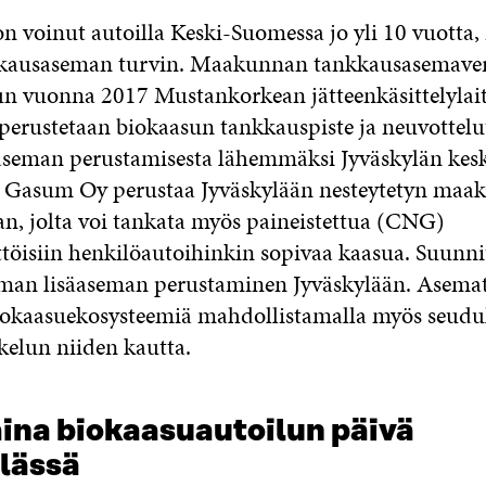
on voinut autoilla Keski-Suomessa jo yli 10 vuotta
kausaseman turvin. Maakunnan tankkausasemave
un vuonna 2017 Mustankorkean jätteenkäsittelylai
 perustetaan biokaasun tankkauspiste ja neuvottelu
seman perustamisesta lähemmäksi Jyväskylän kesk
. Gasum Oy perustaa Jyväskylään nesteytetyn maa
, jolta voi tankata myös paineistettua (CNG)
töisiin henkilöautoihinkin sopivaa kaasua. Suunni
an lisäaseman perustaminen Jyväskylään. Asemat 
biokaasuekosysteemiä mahdollistamalla myös seudu
kelun niiden kautta.
ina biokaasuautoilun päivä
lässä