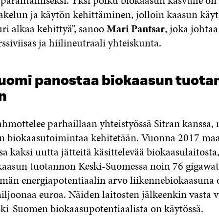
 parantamiseksi. Yksi polku biokaasun kasvulle on
kelun ja käytön kehittäminen, jolloin kaasun käy
ri alkaa kehittyä”, sanoo
Mari Pantsar
, joka johtaa
siviisas ja hiilineutraali yhteiskunta.
uomi panostaa biokaasun tuotan
n
mottelee parhaillaan yhteistyössä Sitran kanssa, m
en biokaasutoimintaa kehitetään. Vuonna 2017 ma
 kaksi uutta jätteitä käsittelevää biokaasulaitosta,
kaasun tuotannon Keski-Suomessa noin 76 gigawatt
män energiapotentiaalin arvo liikennebiokaasuna ol
ljoonaa euroa. Näiden laitosten jälkeenkin vasta v
ski-Suomen biokaasupotentiaalista on käytössä.