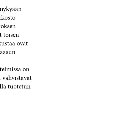
, nykyään
rkosto
toksen
t toisen
ustaa ovat
kaasun
telmissa on
vahvistavat
lla tuotetun