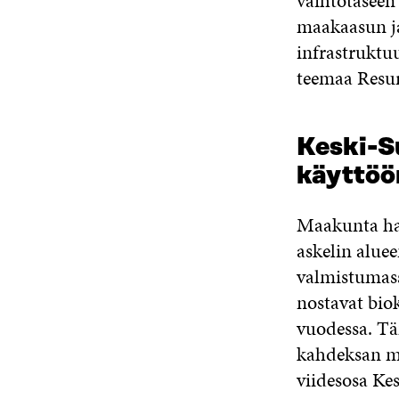
vaihtotaseen
maakaasun ja
infrastruktuu
teemaa Resurs
Keski-S
käyttöö
Maakunta hah
askelin alue
valmistumassa
nostavat bio
vuodessa. Tä
kahdeksan mi
viidesosa Ke