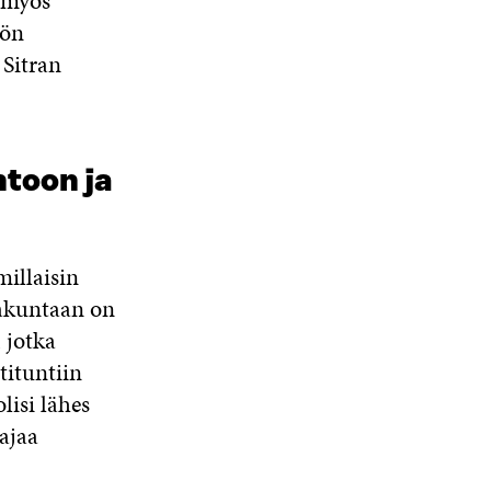
 myös
tön
 Sitran
toon ja
illaisin
akuntaan on
 jotka
ituntiin
isi lähes
ajaa