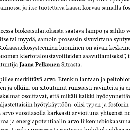
nnossa ja itse tuotettava kaasu korvaa samalla foss
.
teessa biokaasulaitoksista saatava lämpö ja sähkö vo
itse tai myydä, samoin prosessin sivuvirtana synty
 Biokaasuekosysteemien luominen on aivan keskein
uomen kiertotaloustavoitteiden saavuttamiseksi”, 
ntuntija
Jaana Pelkonen
Sitrasta.
piilee merkittävä arvo. Etenkin lantaan ja peltobio
 ja olkiin, on sitoutunut runsaasti ravinteita ja e
skelmat osoittavat, että mikäli kaikki hyödynnettäv
ljastettaisiin hyötykäyttöön, olisi typen ja fosforin
n arvo vuositasolla karkeasti arvioituna yhteensä n
roa ja energiapotentiaalin arvo liikennebiokaasun
roa. Lisäksi prosessista syntyvän hiilidioksidikaa