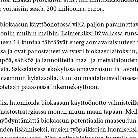
e voitaisiin saada 200 miljoonaa euroa.
biokaasun käyttöönotossa vielä paljon parannetta
oniin muihin maihin. Esimerkiksi Itävallassa runs
ueen 14 kuntaa tähtäävät energiaomavaraisuuteen
ä ja ovat panostaneet vahvasti biokaasulaitoksiin,
pöä, sähköä ja lannoitteita maa- ja metsätalouden j
sta. Saksalaisissa ekokylissä omavaraisuutta tavoite
semmin kylätasolla. Ruotsin maatalousvaltaisess
otetaan pääasiassa liikennekäyttöön.
isi huomioida biokaasun käyttöönotto valmisteilla
ilmastostrategiassa monen muun maan tapaan. Meill
 hyödyntämättä biokaasun potentiaalia maaseudun
uden lisäämiseksi, uusien työpaikkojen luomiseksi 