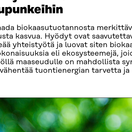
upunkeihin
ada biokaasutuotannosta merkittäviä
usta kasvua. Hyödyt ovat saavutettav
teää yhteistyötä ja luovat siten bio
okonaisuuksia eli ekosysteemejä, joi
työllä maaseudulle on mahdollista sy
 vähentää tuontienergian tarvetta ja 