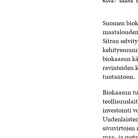
Kuva: Saana 
Suomen bioka
maatalouden 
Sitran selvit
kehityssuunn
biokaasun kä
ravinteiden 
tuotantoon.
Biokaasun tu
teollisuuslai
investointi v
Uudenlaisten 
sivuvirtojen
maa- ja mets