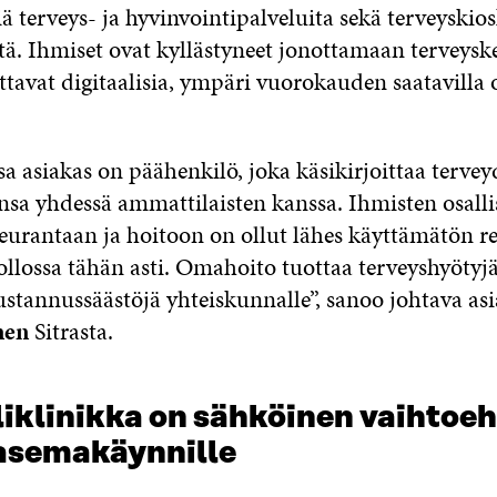
iä terveys- ja hyvinvointipalveluita sekä terveyskios
tä. Ihmiset ovat kyllästyneet jonottamaan terveysk
tavat digitaalisia, ympäri vuorokauden saatavilla 
 asiakas on päähenkilö, joka käsikirjoittaa terve
sa yhdessä ammattilaisten kanssa. Ihmisten osall
seurantaan ja hoitoon on ollut lähes käyttämätön re
llossa tähän asti. Omahoito tuottaa terveyshyötyjä
kustannussäästöjä yhteiskunnalle”, sanoo johtava as
nen
Sitrasta.
liklinikka on sähköinen vaihtoe
asemakäynnille