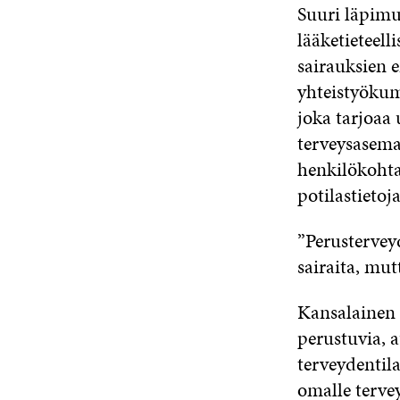
Suuri läpimu
lääketieteelli
sairauksien 
yhteistyökum
joka tarjoaa
terveysasemak
henkilökohta
potilastietoj
”Perusterveyd
sairaita, mut
Kansalainen 
perustuvia, a
terveydentila
omalle tervey