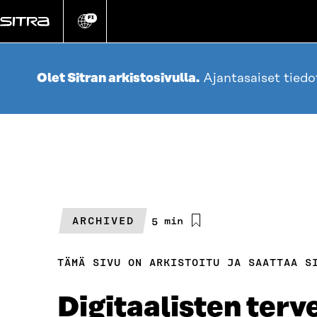
Siirry
suoraan
FI
Vaihda
sivuston
sisältöön
kieli
Olet Sitran arkistosivulla.
Ajantasaiset tied
ARCHIVED
Arvioitu
5 min
lukuaika
TÄMÄ SIVU ON ARKISTOITU JA SAATTAA S
Digitaalisten terv