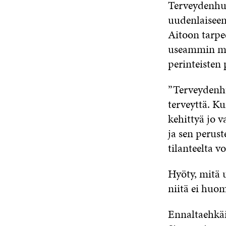
Terveydenhuo
uudenlaiseen
Aitoon tarpe
useammin myö
perinteisten 
”Terveydenhu
terveyttä. Ku
kehittyä jo v
ja sen peruste
tilanteelta vo
Hyöty, mitä u
niitä ei huo
Ennaltaehkäis