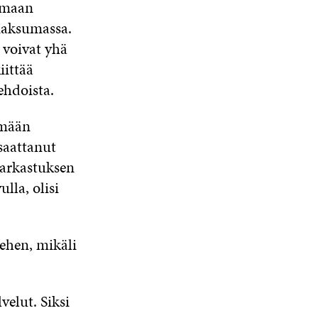
samaan
omaksumassa.
 voivat yhä
iittää
ehdoista.
ämään
 saattanut
tarkastuksen
ulla, olisi
iehen, mikäli
velut. Siksi