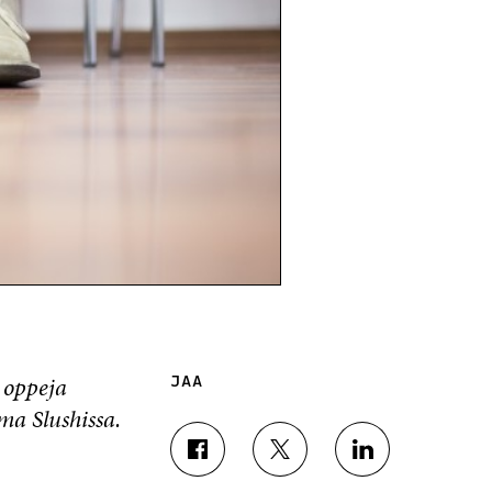
 oppeja
JAA
uma Slushissa.
J
J
J
A
A
A