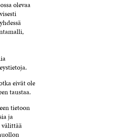
ossa olevaa
visesti
 yhdessä
ntamalli,
ia
eystietoja.
tka eivät ole
een taustaa.
een tietoon
ia ja
 välittää
nhuollon