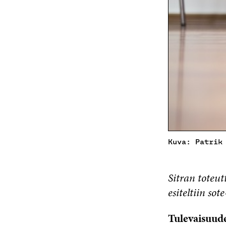
Kuva: Patrik
Sitran toteu
esiteltiin so
Tulevaisuude