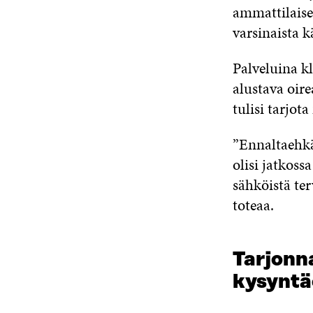
ammattilaise
varsinaista k
Palveluina k
alustava oire
tulisi tarjota
”Ennaltaehkäi
olisi jatkoss
sähköistä ter
toteaa.
Tarjonna
kysynt