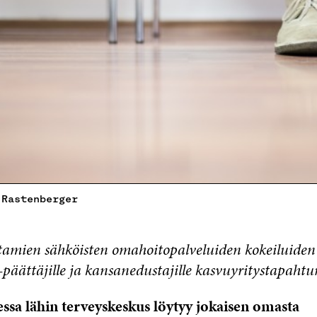
 Rastenberger
ttamien sähköisten omahoitopalveluiden kokeiluiden
te-päättäjille ja kansanedustajille kasvuyritystapaht
ssa lähin terveyskeskus löytyy jokaisen omasta