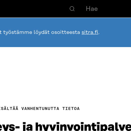
ot työstämme löydät osoitteesta
sitra.fi
.
ISÄLTÄÄ VANHENTUNUTTA TIETOA
eys- ja hyvinvointipalv