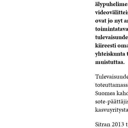
älypuhelimes
videovälitte
ovat jo nyt 
toimintatava
tulevaisuude
kiireesti om
yhteiskunta 
muistuttaa.
Tulevaisuude
toteuttamass
Suomea kahde
sote-päättäji
kasvuyrityst
Sitran 2013 