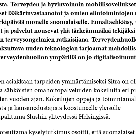
ta. Terveyden ja hyvinvoinnin mobiilisovellukset
iset lääkärinvastaanotot ja omien elintoimintoje
arkipäivää monelle suomalaiselle. Ennaltaehkäisy,
t ja palvelut nousevat yhä tärkeämmäksi tekijäksi
n terveysongelmien ratkaisijana. Terveydenhuol
aksuttava uuden teknologian tarjoamat mahdollisu
terveydenhuollon ympärillä on jo digitalisoitunut,
n asiakkaan tarpeiden ymmärtämiseksi Sitra on ol
a sähköisten omahoitopalveluiden kokeiluita eri pu
n vuoden ajan. Kokeilujen oppeja ja toimintamalle
stä ja kansanedustajista koostuneelle yleisölle
apahtuma Slushin yhteydessä Helsingissä.
toteuttama kyselytutkimus osoitti, että suomalaiset