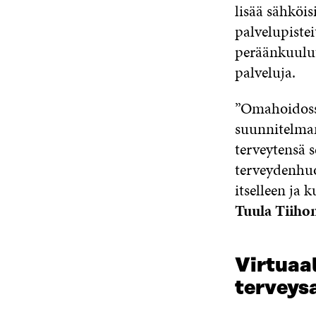
lisää sähköis
palvelupistei
peräänkuulut
palveluja.
”Omahoidossa
suunnitelman
terveytensä 
terveydenhuo
itselleen ja 
Tuula Tiiho
Virtuaa
terveys