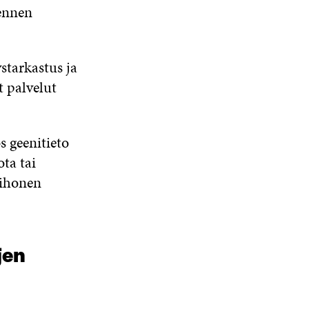
 ennen
starkastus ja
t palvelut
s geenitieto
ota tai
iihonen
jen