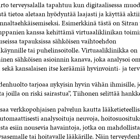
rto terveysalalla tapahtuu kun digitaalisessa muod
stä tietoa aletaan hyödyntää laajasti ja käyttää aktii
ennaltaehkäisemiseksi. Esimerkkinä tästä on Sitran
ppanien kanssa kehittämä virtuaaliklinikan toimi
 useissa tapauksissa sähköisen vaihtoehdon
äynnille tai puhelinsoitolle. Virtuaaliklinikka on
inen sähköisen asioinnin kanava, joka analysoi om
a sekä kansalaisen itse keräämiä hyvinvointi- ja terv
enhuolto tarjoaa nykyisin hyvin vähän ihmisille, jo
ta joilla on riski sairastua”, Tiihonen selittää hankk
saa verkkopohjaisen palvelun kautta lääketieteellis
utomaattisesti analysoituja neuvoja, hoitosuosituks
sta esiin nousevia havaintoja, jotka on mahdollista
sasemalle tai hoitavalle lääkärille. Näin terveyde