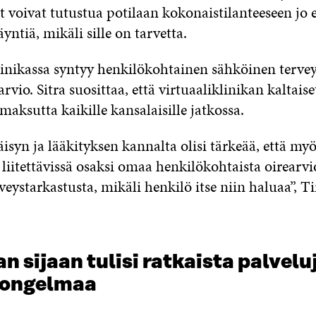
t voivat tutustua potilaan kokonaistilanteeseen jo
äyntiä, mikäli sille on tarvetta.
linikassa syntyy henkilökohtainen sähköinen tervey
arvio. Sitra suosittaa, että virtuaaliklinikan kaltaise
 maksutta kaikille kansalaisille jatkossa.
syn ja lääkityksen kannalta olisi tärkeää, että myö
a liitettävissä osaksi omaa henkilökohtaista oirearvi
veystarkastusta, mikäli henkilö itse niin haluaa”, T
n sijaan tulisi ratkaista palvelu
äongelmaa