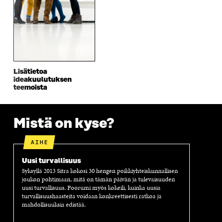
U
D
U
U
D
E
D
U
E
S
E
D
S
S
S
E
S
A
S
S
A
I
A
S
I
K
I
A
K
K
K
I
Lisätietoa
K
U
K
K
ideakuulutuksen
U
N
U
K
teemoista
N
A
N
U
A
S
A
N
S
S
S
A
Mistä on kyse?
S
A
S
S
A
A
S
A
AIHE
Uusi turvallisuus
Syksyllä 2013 Sitra kokosi 30 hengen poikkiyhteiskunnallisen
joukon pohtimaan, mitä on tämän päivän ja tulevaisuuden
uusi turvallisuus. Foorumi myös kokeili, kuinka uusia
turvallisuushaasteita voidaan konkreettisesti ratkoa ja
mahdollisuuksia edistää.