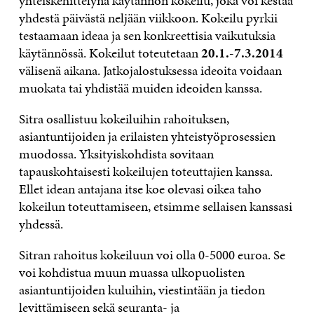
yhteiskehittelynä käytännön kokeilu, joka voi kestää
yhdestä päivästä neljään viikkoon. Kokeilu pyrkii
testaamaan ideaa ja sen konkreettisia vaikutuksia
käytännössä. Kokeilut toteutetaan
20.1.-7.3.2014
välisenä aikana. Jatkojalostuksessa ideoita voidaan
muokata tai yhdistää muiden ideoiden kanssa.
Sitra osallistuu kokeiluihin rahoituksen,
asiantuntijoiden ja erilaisten yhteistyöprosessien
muodossa. Yksityiskohdista sovitaan
tapauskohtaisesti kokeilujen toteuttajien kanssa.
Ellet idean antajana itse koe olevasi oikea taho
kokeilun toteuttamiseen, etsimme sellaisen kanssasi
yhdessä.
Sitran rahoitus kokeiluun voi olla 0-5000 euroa. Se
voi kohdistua muun muassa ulkopuolisten
asiantuntijoiden kuluihin, viestintään ja tiedon
levittämiseen sekä seuranta- ja