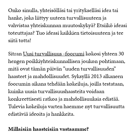
Onko sinulla, yhteisölläsi tai yritykselläsi idea tai
hanke, joka liittyy uuteen turvallisuuteen ja
vahvistaa yhteiskunnan muutoskykyä? Etsiikö ideasi
toteuttajaa? Tuo ideasi kaikkien tietoisuuteen ja tee
siitä totta!
Sitran
Uusi turvallisuus -foorumi
kokosi yhteen 30
hengen poikkiyhteiskunnallisen joukon pohtimaan,
mitä ovat tämän päivän ”uuden turvallisuuden”
haasteet ja mahdollisuudet. Syksyllä 2013 alkaneen
foorumin aikana tehdään kokeiluja, joilla testataan,
kuinka uusia turvallisuushaasteita voidaan
konkreettisesti ratkoa ja mahdollisuuksia edistää.
Tulevia kokeiluja varten haemme nyt turvallisuutta
edistäviä ideoita ja hankkeita.
Millaisiin haasteisiin vastaamme?