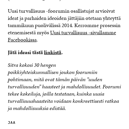
Uusi turvallisuus -foorumin osallistujat arvioivat
ideat ja parhaiden ideoiden jättäjiin otetaan yhteyttä
tammikuun puolivälissä 2014. Kerromme prosessin
etenemisestä myös
Uusi turvallisuus -sivullamme
Facebookissa
.
Jätä ideasi tästä
linkistä
.
Sitra kokosi 30 hengen
poikkiyhteiskunnal
l
isen
joukon foorumiin
pohtimaan, mitä ovat tämän päivän ”uuden
turvallisuuden” haasteet ja mahdollisuudet. Foorumi
tekee kokeiluja, joilla testataan, kuinka uusia
turvallisuushaasteita voidaan konkreettisesti ratkoa
ja mahdollisuuksia edistää.
JAA