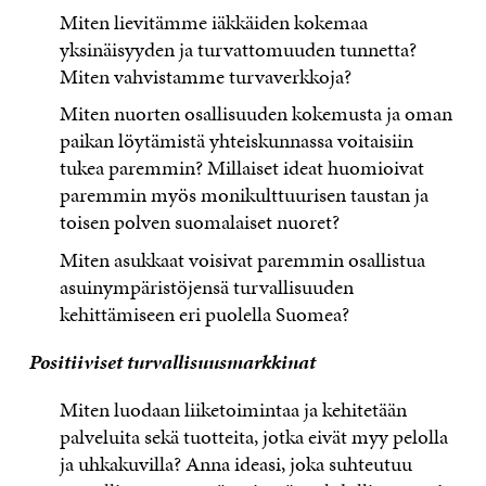
Miten lievitämme iäkkäiden kokemaa
yksinäisyyden ja turvattomuuden tunnetta?
Miten vahvistamme turvaverkkoja?
Miten nuorten osallisuuden kokemusta ja oman
paikan löytämistä yhteiskunnassa voitaisiin
tukea paremmin? Millaiset ideat huomioivat
paremmin myös monikulttuurisen taustan ja
toisen polven suomalaiset nuoret?
Miten asukkaat voisivat paremmin osallistua
asuinympäristöjensä turvallisuuden
kehittämiseen eri puolella Suomea?
Positiiviset turvallisuusmarkkinat
Miten luodaan liiketoimintaa ja kehitetään
palveluita sekä tuotteita, jotka eivät myy pelolla
ja uhkakuvilla? Anna ideasi, joka suhteutuu