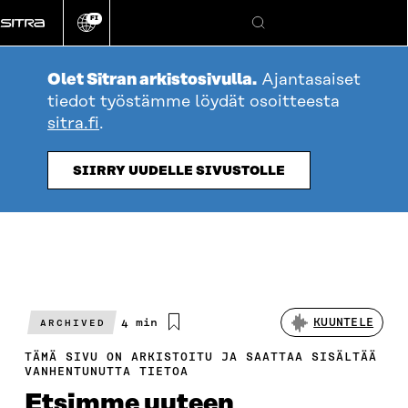
Siirry
FI
suoraan
Vaihda
Hae
sivuston
sisältöön
kieli
Olet Sitran arkistosivulla.
Ajantasaiset
tiedot työstämme löydät osoitteesta
sitra.fi
.
SIIRRY UUDELLE SIVUSTOLLE
Arvioitu
4 min
KUUNTELE
ARCHIVED
lukuaika
TÄMÄ SIVU ON ARKISTOITU JA SAATTAA SISÄLTÄÄ
VANHENTUNUTTA TIETOA
Etsimme uuteen