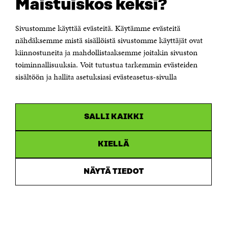
Maistuiskos keksi?
Itämerenkatu 11-13, PL 160,
00181 Helsinki
Sivustomme käyttää evästeitä. Käytämme evästeitä
Puhelin +358 294 618 991
Sähköpostiosoite
nähdäksemme mistä sisällöistä sivustomme käyttäjät ovat
etunimi.sukunimi@sitra.fi tai sitra@sitra.fi
kiinnostuneita ja mahdollistaaksemme joitakin sivuston
Saapumisohjeet
toiminnallisuuksia. Voit tutustua tarkemmin evästeiden
sisältöön ja hallita asetuksiasi evästeasetus-sivulla
Y-tunnus 0202132-3
OLEMME NÄISSÄ SOMEISSA
SALLI KAIKKI
Facebook
Avautuu
uudessa
Linkedin
ikkunassa
KIELLÄ
Avautuu
uudessa
Youtube
ikkunassa
Avautuu
NÄYTÄ TIEDOT
uudessa
Instagram
ikkunassa
Avautuu
uudessa
ikkunassa