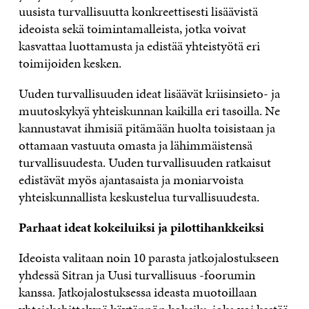
uusista turvallisuutta konkreettisesti lisäävistä
ideoista sekä toimintamalleista, jotka voivat
kasvattaa luottamusta ja edistää yhteistyötä eri
toimijoiden kesken.
Uuden turvallisuuden ideat lisäävät kriisinsieto- ja
muutoskykyä yhteiskunnan kaikilla eri tasoilla. Ne
kannustavat ihmisiä pitämään huolta toisistaan ja
ottamaan vastuuta omasta ja lähimmäistensä
turvallisuudesta. Uuden turvallisuuden ratkaisut
edistävät myös ajantasaista ja moniarvoista
yhteiskunnallista keskustelua turvallisuudesta.
Parhaat ideat kokeiluiksi ja pilottihankkeiksi
Ideoista valitaan noin 10 parasta jatkojalostukseen
yhdessä Sitran ja Uusi turvallisuus -foorumin
kanssa. Jatkojalostuksessa ideasta muotoillaan