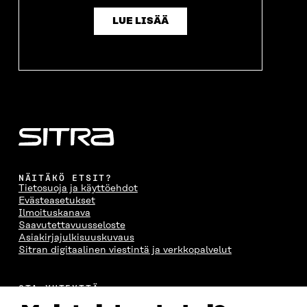
LUE LISÄÄ
NÄITÄKÖ ETSIT?
Tietosuoja ja käyttöehdot
Evästeasetukset
Ilmoituskanava
Saavutettavuusseloste
Asiakirjajulkisuuskuvaus
Sitran digitaalinen viestintä ja verkkopalvelut
OTA YHTEYTTÄ
Suomen itsenäisyyden juhlarahasto Sitra