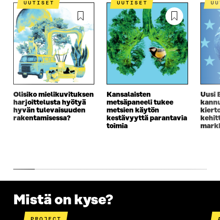
UUTISET
UUTISET
U
Olisiko mielikuvituksen
Kansalaisten
Uusi 
harjoittelusta hyötyä
metsäpaneeli tukee
kannu
hyvän tulevaisuuden
metsien käytön
kiert
rakentamisessa?
kestävyyttä parantavia
kehit
toimia
markk
Mistä on kyse?
PROJECT