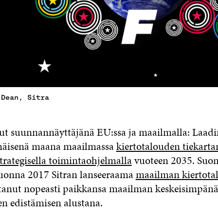
 Dean, Sitra
lut suunnannäyttäjänä EU:ssa ja maailmalla: Laa
äisenä maana maailmassa
kiertotalouden tiekarta
trategisella toimintaohjelmalla
vuoteen 2035. Suo
uonna 2017 Sitran lanseeraama
maailman kiertota
tanut nopeasti paikkansa maailman keskeisimpän
en edistämisen alustana.