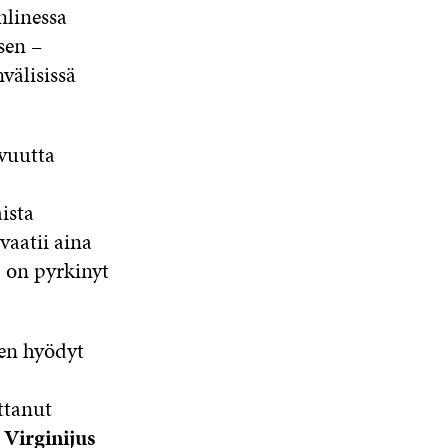
linessa
sen –
välisissä
vuutta
ista
vaatii aina
F on pyrkinyt
den hyödyt
ttanut
i
Virginijus