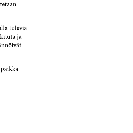
tetaan
lla tulevia
kuuta ja
ännöivät
 paikka