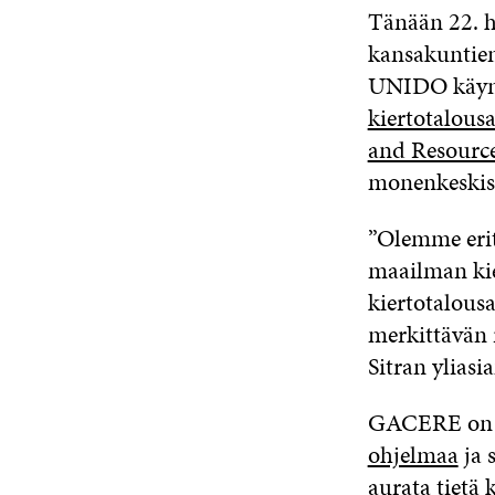
Tänään 22. 
kansakuntien
UNIDO käyn
kiertotalous
and Resource
monenkeskisi
”Olemme erit
maailman ki
kiertotalousa
merkittävän r
Sitran ylias
GACERE on a
ohjelmaa
ja 
aurata tietä 