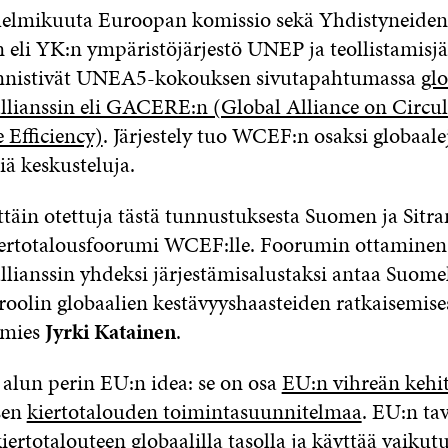
helmikuuta Euroopan komissio sekä Yhdistyneiden
 eli YK:n ympäristöjärjestö UNEP ja teollistamisjä
nistivät UNEA5-kokouksen sivutapahtumassa
glo
allianssin eli GACERE:n (Global Alliance on Circ
 Efficiency)
. Järjestely tuo WCEF:n osaksi globaale
ä keskusteluja.
täin otettuja tästä tunnustuksesta Suomen ja Sitra
ertotalousfoorumi WCEF:lle. Foorumin ottamine
llianssin yhdeksi järjestämisalustaksi antaa Suome
oolin globaalien kestävyyshaasteiden ratkaisemises
iamies
Jyrki Katainen
.
lun perin EU:n idea: se on osa
EU:n vihreän kehi
sen
kiertotalouden toimintasuunnitelmaa
. EU:n ta
kiertotalouteen globaalilla tasolla ja käyttää vaikut