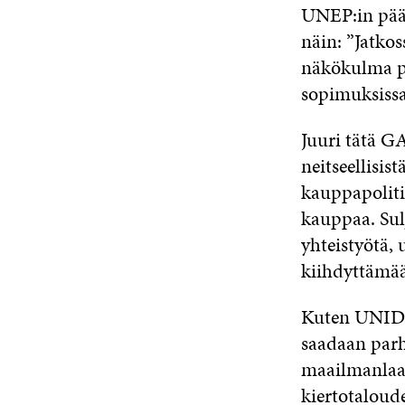
UNEP:in pää
näin: ”Jatko
näkökulma pi
sopimuksissa
Juuri tätä G
neitseellisis
kauppapoliti
kauppaa. Sulj
yhteistyötä,
kiihdyttämä
Kuten UNID
saadaan parh
maailmanlaaj
kiertotaloud