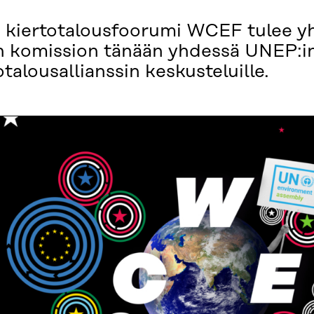
 kiertotalousfoorumi WCEF tulee y
an komission tänään yhdessä UNEP:i
talousallianssin keskusteluille.