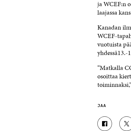
ja WCEF:n os
laajassa kans
Kanadan ilm
WCEF-tapaht
vuotuista p
yhdessä13.-1
“Matkalla C
osoittaa kie
toiminnaksi,”
JAA
J
J