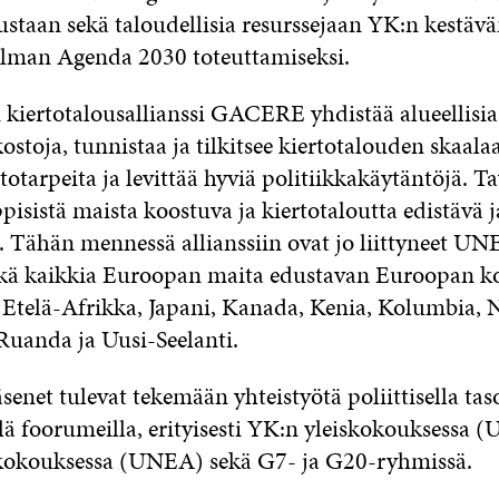
staan sekä taloudellisia resurssejaan YK:n kestäv
lman Agenda 2030 toteuttamiseksi.
i kiertotalousallianssi GACERE yhdistää alueellisia
ostoja, tunnistaa ja tilkitsee kiertotalouden skaala
etotarpeita ja levittää hyviä politiikkakäytäntöjä. T
pisistä maista koostuva ja kiertotaloutta edistävä 
 Tähän mennessä allianssiin ovat jo liittyneet UNE
ä kaikkia Euroopan maita edustavan Euroopan k
, Etelä-Afrikka, Japani, Kanada, Kenia, Kolumbia, N
 Ruanda ja Uusi-Seelanti.
et tulevat tekemään yhteistyötä poliittisella taso
lä foorumeilla, erityisesti YK:n yleiskokouksessa
kokouksessa (UNEA) sekä G7- ja G20-ryhmissä.