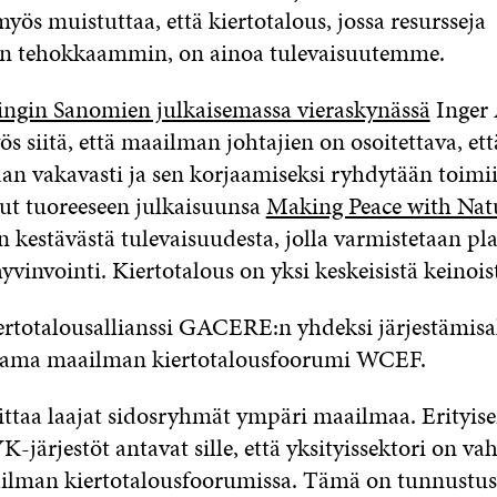
yös muistuttaa, että kiertotalous, jossa resursseja
n tehokkaammin, on ainoa tulevaisuutemme.
ingin Sanomien julkaisemassa vieraskynässä
Inger
s siitä, että maailman johtajien on osoitettava, et
taan vakavasti ja sen korjaamiseksi ryhdytään toim
t tuoreeseen julkaisuunsa
Making Peace with Nat
 kestävästä tulevaisuudesta, jolla varmistetaan pla
vinvointi. Kiertotalous on yksi keskeisistä keinoist
ertotalousallianssi GACERE:n yhdeksi järjestämisal
stama maailman kiertotalousfoorumi WCEF.
taa laajat sidosryhmät ympäri maailmaa. Erityis
K-järjestöt antavat sille, että yksityissektori on vah
lman kiertotalousfoorumissa. Tämä on tunnustus