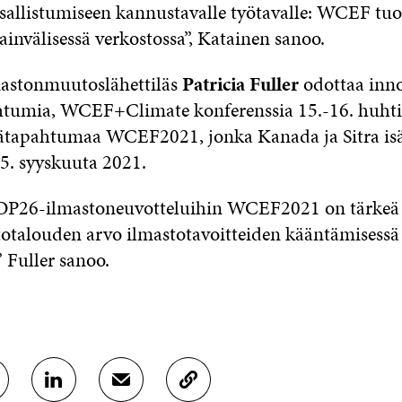
allistumiseen kannustavalle työtavalle: WCEF tuo
ainvälisessä verkostossa”, Katainen sanoo.
astonmuutoslähettiläs
Patricia Fuller
odottaa inno
umia, WCEF+Climate konferenssia 15.-16. huhti
äätapahtumaa WCEF2021, jonka Kanada ja Sitra is
5. syyskuuta 2021.
OP26-ilmastoneuvotteluihin WCEF2021 on tärkeä
rtotalouden arvo ilmastotavoitteiden kääntämisessä
 Fuller sanoo.
J
J
K