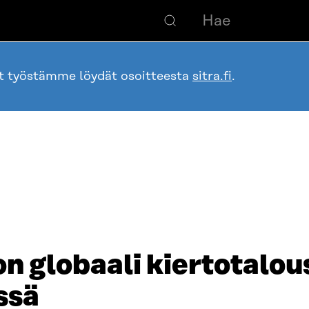
ot työstämme löydät osoitteesta
sitra.fi
.
 globaali kiertotalous
ssä