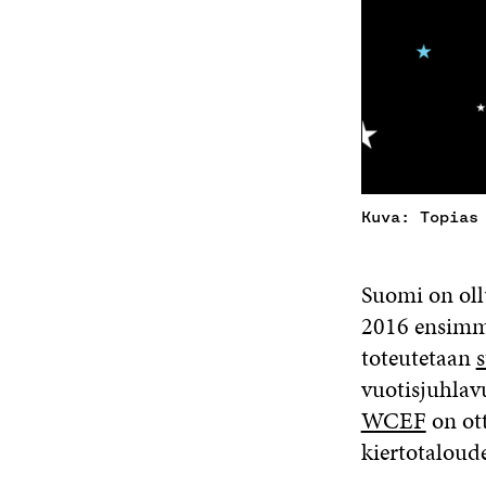
Kuva: Topias
Suomi on ol
2016 ensimm
toteutetaan
s
vuotisjuhlav
WCEF
on ot
kiertotaloud