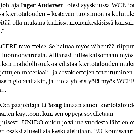
johtaja
Inger Andersen
totesi syyskuussa WCEFon
ssa kiertotalouden – kestävän tuotannon ja kulutuk
tää olla mukana kaikissa monenkeskisissä kansain
.”
ACERE tavoittelee. Se haluaa myös vähentää riippu
tä luonnonvaroista. Allianssi tullee katsomaan myös
ikan mahdollisuuksia edistää kiertotalouden muka
ettujen materiaali- ja arvokiertojen toteutuminen 
 usein globaaliakin, ja tuota yhteistyötä myös WCE
än.
O:n pääjohtaja
Li Yong
tänään sanoi, kiertotalou
aiten käyttöön, kun sen oppeja sovelletaan
uisesti. UNIDO onkin jo viime vuodesta lähtien o
en osaksi alueellisia keskustelujaan. EU-komissaar