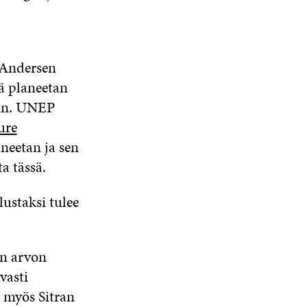
 Andersen
tä planeetan
iin. UNEP
ure
neetan ja sen
a tässä.
ustaksi tulee
en arvon
vasti
 myös Sitran