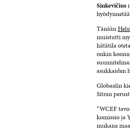
Sinkevičius
m
hyödynnetää
Tänään
Hels
muistutti myö
hätätila ote
onkin koonnu
suunnitelman
asukkaiden hy
Globaalin ki
Sitran peru
”WCEF tavoit
komissio ja Y
mukana maai