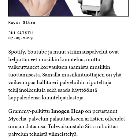
Kuva: Sitra
JULKAISTU
07.05.2019
Spotify, Youtube ja muut striimauspalvelut ovat
helpottaneet musiikin kuuntelua, mutta
vaikeuttaneet korvauksen saamista musiikin
tuottamisesta. Samalla musiikintuottajien on yhä
vaikeampaa hallita eri palveluihin ripoteltuja
tekijänoikeuksia sekä saada käyttöönsä
kappaleidensa kuuntelijatilastoja.
Grammy-palkittu
Imogen Heap
on perustanut
Mycelia-palvelun
palauttaakseen artistien oikeudet
omaan dataansa. Tulevaisuustalo Sitra rahoittaa
palvelun teknistä viimeistelyä.