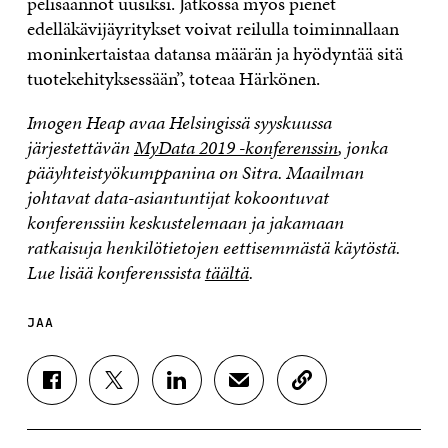
pelisäännöt uusiksi. Jatkossa myös pienet
edelläkävijäyritykset voivat reilulla toiminnallaan
moninkertaistaa datansa määrän ja hyödyntää sitä
tuotekehityksessään”, toteaa Härkönen.
Imogen Heap avaa Helsingissä syyskuussa
järjestettävän
MyData 2019 -konferenssin
, jonka
pääyhteistyökumppanina on Sitra. Maailman
johtavat data-asiantuntijat kokoontuvat
konferenssiin keskustelemaan ja jakamaan
ratkaisuja henkilötietojen eettisemmästä käytöstä.
Lue lisää konferenssista
täältä
.
JAA
J
J
J
J
K
A
A
A
A
O
A
A
A
A
P
F
T
L
S
I