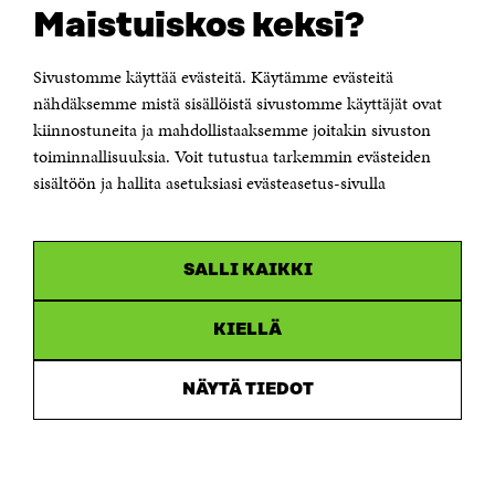
Suomen itsenäisyyden juhlarahasto Sitra
Maistuiskos keksi?
Itämerenkatu 11-13, PL 160,
00181 Helsinki
Sivustomme käyttää evästeitä. Käytämme evästeitä
Puhelin +358 294 618 991
Sähköpostiosoite
nähdäksemme mistä sisällöistä sivustomme käyttäjät ovat
etunimi.sukunimi@sitra.fi tai sitra@sitra.fi
kiinnostuneita ja mahdollistaaksemme joitakin sivuston
Saapumisohjeet
toiminnallisuuksia. Voit tutustua tarkemmin evästeiden
sisältöön ja hallita asetuksiasi evästeasetus-sivulla
Y-tunnus 0202132-3
OLEMME NÄISSÄ SOMEISSA
SALLI KAIKKI
Facebook
Avautuu
uudessa
Linkedin
ikkunassa
KIELLÄ
Avautuu
uudessa
Youtube
ikkunassa
Avautuu
NÄYTÄ TIEDOT
uudessa
Instagram
ikkunassa
Avautuu
uudessa
ikkunassa