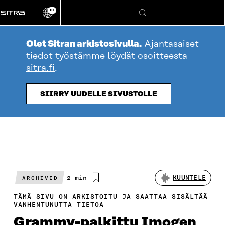
Siirry
FI
suoraan
Vaihda
Hae
sivuston
sisältöön
kieli
Olet Sitran arkistosivulla.
Ajantasaiset
tiedot työstämme löydät osoitteesta
sitra.fi
.
SIIRRY UUDELLE SIVUSTOLLE
Arvioitu
2 min
KUUNTELE
ARCHIVED
lukuaika
TÄMÄ SIVU ON ARKISTOITU JA SAATTAA SISÄLTÄÄ
VANHENTUNUTTA TIETOA
Grammy-palkittu Imogen