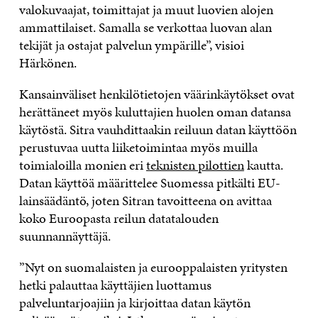
valokuvaajat, toimittajat ja muut luovien alojen
ammattilaiset. Samalla se verkottaa luovan alan
tekijät ja ostajat palvelun ympärille”, visioi
Härkönen.
Kansainväliset henkilötietojen väärinkäytökset ovat
herättäneet myös kuluttajien huolen oman datansa
käytöstä. Sitra vauhdittaakin reiluun datan käyttöön
perustuvaa uutta liiketoimintaa myös muilla
toimialoilla monien eri
teknisten pilottien
kautta.
Datan käyttöä määrittelee Suomessa pitkälti EU-
lainsäädäntö, joten Sitran tavoitteena on avittaa
koko Euroopasta reilun datatalouden
suunnannäyttäjä.
”Nyt on suomalaisten ja eurooppalaisten yritysten
hetki palauttaa käyttäjien luottamus
palveluntarjoajiin ja kirjoittaa datan käytön