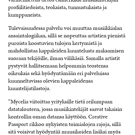
profiilitiedoista, teoksista, tunnustuksista ja
kumppaneista.
Tulevaisuudessa palvelu voi muuttaa musiikkialan
ansaintalogiikan, sillä se nopeuttaa artistien pienistä
puroista koostuvien tulojen kertymistä ja
mahdollistaa kappaleiden kuuntelusta maksamisen
suoraan tekijöille, ilman välikäsiä. Samalla artistit
pystyvät hallitsemaan helpommin teostensa
oikeuksia sekä hyödyntämään eri palveluissa
kuunneltavissa olevien kappaleidensa
kuuntelijatilastoja.
”Mycelia viitoittaa yrityksille tietä reilumpaan
datatalouteen, jossa musiikintekijät saavat takaisin
kontrollin oman datansa käyttöön. Creative
Passport rikkoo nykyisten toimialojen rajoja, sillä
sitä voisivat hyödyntää muusikoiden lisäksi myös