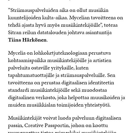
”Striimauspalveluiden aika on ollut musiikin
kuuntelijoiden kulta-aikaa. Mycelian tavoitteena on
tehdä ajasta hyvä myös musiikintekijöille”, toteaa
Sitran reilun datatalouden johtava asiantuntija
Tiina Härkönen
.
Mycelia on lohkoketjuteknologiaan perustuva
kohtaamispaikka musiikintekijöille ja artistien
palveluita ostaville yrityksille, kuten
tapahtumatuottajille ja striimauspalveluille. Sen
tavoitteena on perustaa digitaalisen identiteetin
standardi musiikintekijöille sekä muodostaa
digitaalinen verkosto, joka helpottaa muusikoiden ja
muiden musiikkialan toimijoiden yhteistyötä.
Musiikintekijät voivat luoda palveluun digitaalisen
passin, Creative Passportin, johon on koottu
varmennettua tietoa esimerkiksi musiikintekijän