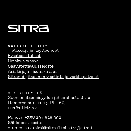
NÄITÄKÖ ETSIT?
Tietosuoja ja käyttöehdot
Evästeasetukset
Ilmoituskanava
Saavutettavuusseloste
Asiakirjajulkisuuskuvaus
Sitran digitaalinen viestintä ja verkkopalvelut
OTA YHTEYTTÄ
Suomen itsenäisyyden juhlarahasto Sitra
Itämerenkatu 11-13, PL 160,
00181 Helsinki
Puhelin +358 294 618 991
Sähköpostiosoite
etunimi.sukunimi@sitra.fi tai sitra@sitra.fi