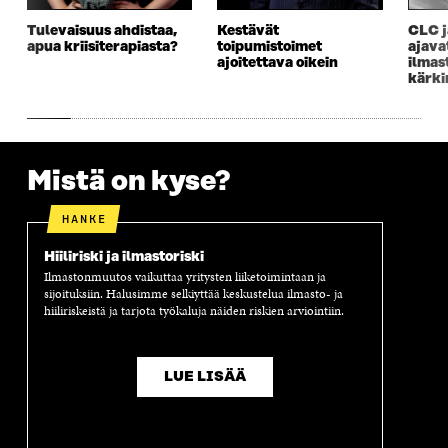
Tulevaisuus ahdistaa,
Kestävät
CLC j
apua kriisiterapiasta?
toipumistoimet
ajava
ajoitettava oikein
ilmas
kärki
Mistä on kyse?
HANKE
Hiiliriski ja ilmastoriski
Ilmastonmuutos vaikuttaa yritysten liiketoimintaan ja
sijoituksiin. Halusimme selkiyttää keskustelua ilmasto- ja
hiiliriskeistä ja tarjota työkaluja näiden riskien arviointiin.
LUE LISÄÄ