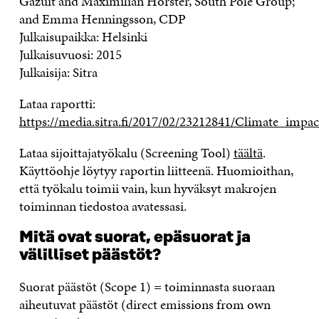
Gazuit and Maximilian Horster, South Pole Group;
and Emma Henningsson, CDP
Julkaisupaikka: Helsinki
Julkaisuvuosi: 2015
Julkaisija: Sitra
Lataa raportti:
https://media.sitra.fi/2017/02/23212841/Climate_imp
Lataa sijoittajatyökalu (Screening Tool)
täältä
.
Käyttöohje löytyy raportin liitteenä. Huomioithan,
että työkalu toimii vain, kun hyväksyt makrojen
toiminnan tiedostoa avatessasi.
Mitä ovat suorat, epäsuorat ja
välilliset päästöt?
Suorat päästöt (Scope 1) = toiminnasta suoraan
aiheutuvat päästöt (direct emissions from own