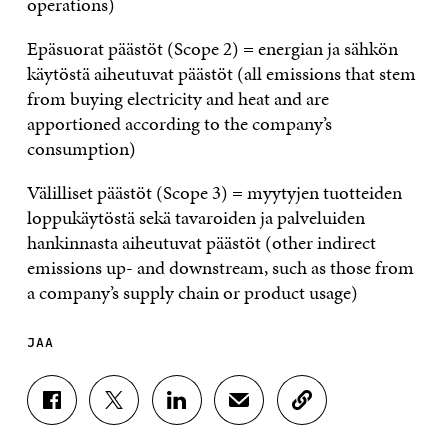
operations)
Epäsuorat päästöt (Scope 2) = energian ja sähkön
käytöstä aiheutuvat päästöt (all emissions that stem
from buying electricity and heat and are
apportioned according to the company’s
consumption)
Välilliset päästöt (Scope 3) = myytyjen tuotteiden
loppukäytöstä sekä tavaroiden ja palveluiden
hankinnasta aiheutuvat päästöt (other indirect
emissions up- and downstream, such as those from
a company’s supply chain or product usage)
JAA
J
J
J
J
K
A
A
A
A
O
A
A
A
A
P