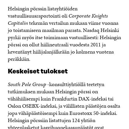
Helsingin pörssin listayhtiöiden
vastuullisuusraportointi oli
Corporate Knights
Capitalin
tekemän vertailun mukaan viime vuonna
jo toistamiseen maailman parasta. Nasdaq Helsinki
pyrkii myös itse toimimaan vastuullisesti: Helsingin
pörssi on ollut hiilineutraali vuodesta 2011 ja
keventänyt hiilijalanjälkeään jo kolmena vuotena
peräkkäin.
Keskeiset tulokset
South Pole Group
-konsulttiyhtiöllä teetetyn
tutkimuksen mukaan Helsingin pörssi on
vähähiilisempi kuin Frankfurtin DAX-indeksi tai
Oslon OSEBX-indeksi, ja välillisten päästöjen osalta
jopa vähäpäästöisempi kuin Eurostoxx 50-indeksi.
Helsingin pörssiin listattujen 124 yhtiön
yhteenlasketut kasvihuonekaasupäästöt ovat