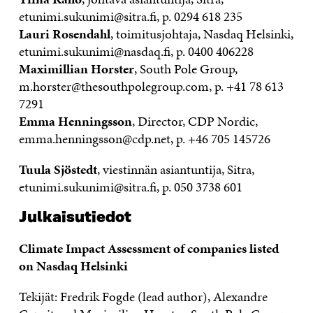
etunimi.sukunimi@sitra.fi, p. 0294 618 235
Lauri Rosendahl
, toimitusjohtaja, Nasdaq Helsinki,
etunimi.sukunimi@nasdaq.fi, p. 0400 406228
Maximillian Horster
, South Pole Group,
m.horster@thesouthpolegroup.com, p. +41 78 613
7291
Emma Henningsson
, Director, CDP Nordic,
emma.henningsson@cdp.net, p.
+46 705 145726
Tuula Sjöstedt
, viestinnän asiantuntija, Sitra,
etunimi.sukunimi@sitra.fi, p. 050 3738 601
Julkaisutiedot
Climate Impact Assessment of companies listed
on Nasdaq Helsinki
Tekijät: Fredrik Fogde (lead author), Alexandre