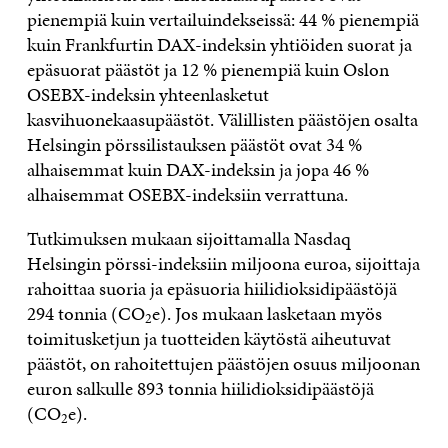
pienempiä kuin vertailuindekseissä: 44 % pienempiä
kuin Frankfurtin DAX-indeksin yhtiöiden suorat ja
epäsuorat päästöt ja 12 % pienempiä kuin Oslon
OSEBX-indeksin yhteenlasketut
kasvihuonekaasupäästöt. Välillisten päästöjen osalta
Helsingin pörssilistauksen päästöt ovat 34 %
alhaisemmat kuin DAX-indeksin ja jopa 46 %
alhaisemmat OSEBX-indeksiin verrattuna.
Tutkimuksen mukaan sijoittamalla Nasdaq
Helsingin pörssi-indeksiin miljoona euroa, sijoittaja
rahoittaa suoria ja epäsuoria hiilidioksidipäästöjä
294 tonnia (CO
e). Jos mukaan lasketaan myös
2
toimitusketjun ja tuotteiden käytöstä aiheutuvat
päästöt, on rahoitettujen päästöjen osuus miljoonan
euron salkulle 893 tonnia hiilidioksidipäästöjä
(CO
e).
2