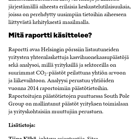
järjestämällä aiheesta erilaisia keskustelutilaisuuksia,
joissa on perehdytty uusimpiin tietoihin aiheeseen
liittyvästä kehityksestä maailmalla.
Mitä raportti käsittelee?
Raportti avaa Helsingin pörssiin listautuneiden
yritysten yhteenlaskettuja kasvihuonekaasupäästöjä
sekä analysoi, millä yrityksillä ja sektoreilla on
suurimmat CO
-päästöt peilattuna yhtiön arvoon
2
ja liikevaihtoon. Analyysi perustuu yhtiöiden
vuonna 2014 raportoimiin päästötietoihin.
Raportoitujen päästötietojen puuttuessa South Pole
Group on mallintanut päästöt yrityksen toimialaan
ja yrityskohtaisiin muuttujiin perustuen.
Lisätietoja:
Tiina Kähö
, johtava asiantuntija, Sitra,