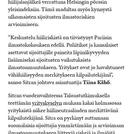
hiilijalanjälkeä verrattuna Helsingin pörssin
yleisindeksiin. Tämä madaltaa myös kynnystä
ulkomaisten sijoitusten ilmastoriskien
arvioimiseen.
”Keskustelu hiiliriskistä on tiivistynyt Pariisin
ilmastokokouksen edellä. Poliitikot ja kansalaiset
asettavat sijoittajille paineita läpinäkyvyyden
lisäämiseksi sijoitusten vaikutuksista
ilmastonmuutokseen. Yritykset ovat jo havahtuneet
vähähiilisyyden merkitykseen kilpailutekijänä”,
sanoo Sitran johtava asiantuntija
Tiina Kähö
.
Sitran vuodenvaihteessa Taloustutkimuksella
teettämän
yrityskyselyn
mukaan kaksi kolmasosaa
yrityksistä näkee hiilineutraaliuden merkittävänä
kilpailutekijänä. Sitra on pyrkinyt auttamaan
suomalaisia sijoittajia ymmärtämään ja arvioimaan
ilmastonmuutokseen liittyviä riskejä ja ilmiöitä