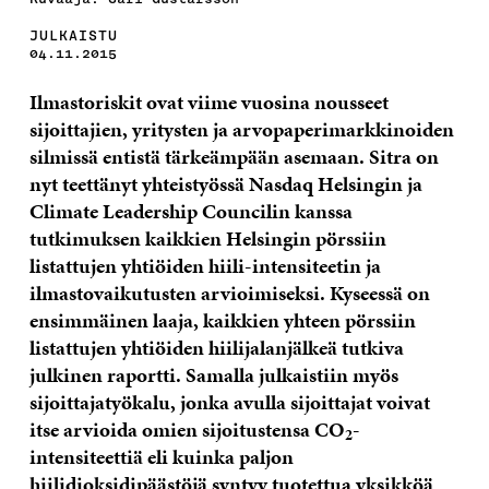
JULKAISTU
04.11.2015
Ilmastoriskit ovat viime vuosina nousseet
sijoittajien, yritysten ja arvopaperimarkkinoiden
silmissä entistä tärkeämpään asemaan. Sitra on
nyt teettänyt yhteistyössä Nasdaq Helsingin ja
Climate Leadership Councilin kanssa
tutkimuksen kaikkien Helsingin pörssiin
listattujen yhtiöiden hiili-intensiteetin ja
ilmastovaikutusten arvioimiseksi. Kyseessä on
ensimmäinen laaja, kaikkien yhteen pörssiin
listattujen yhtiöiden hiilijalanjälkeä tutkiva
julkinen raportti. Samalla julkaistiin myös
sijoittajatyökalu, jonka avulla sijoittajat voivat
itse arvioida omien sijoitustensa CO
-
2
intensiteettiä
eli kuinka paljon
hiilidioksidipäästöjä syntyy tuotettua yksikköä