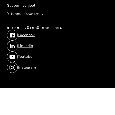
Saapumisohjeet
Y-tunnus 0202132-3
OLEMME NÄISSÄ SOMEISSA
Facebook
Avautuu
uudessa
Linkedin
ikkunassa
Avautuu
uudessa
Youtube
ikkunassa
Avautuu
uudessa
Instagram
ikkunassa
Avautuu
uudessa
ikkunassa