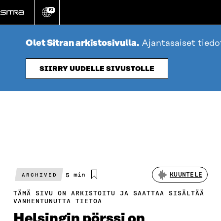
Siirry
FI
suoraan
Vaihda
sivuston
sisältöön
kieli
Olet Sitran arkistosivulla.
Ajantasaiset tied
SIIRRY UUDELLE SIVUSTOLLE
Arvioitu
5 min
KUUNTELE
ARCHIVED
lukuaika
TÄMÄ SIVU ON ARKISTOITU JA SAATTAA SISÄLTÄÄ
VANHENTUNUTTA TIETOA
Helsingin pörssi on