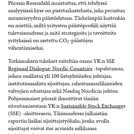
Pörssin Rosendahl muistuttaa, että tehdyssä
analyysissä kyse on pistetarkastelusta, joka perustuu
menneisyyden päästödataan. Tärkeämpää kuitenkin
on miettiä, miltä yritysten päästöprofiili näyttää
tulevaisuudessa ja mitä strategioita ja tavoitteita
yrityksissä on asetettu CO
-päästöjen
2
vähentämiseksi.
Tutkimuksen tulokset esiteltiin osana YK:n SSE
Regional Dialogue: Nordic Countries
-tapahtumaa,
johon osallistui yli 100 listayhtiöiden johtajaa,
institutionaalista sijoittajaa, rahoitusmarkkinoiden
valvojien edustajaa sekä Nasdaq Nordicin johtoa.
Pohjoismaiset pörssit ilmoittivat tänään
sitoutumisestaan YK:n
Sustainable Stock Exchange
s
(SSE) -aloitteeseen. Tilaisuudessa julkaistiin
raportin lisäksi sijoittajatyökalu, jonka avulla
sijoittajat voivat itse arvioida salkkunsa