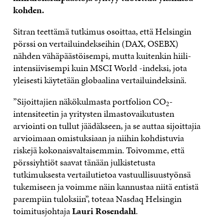
kohden
.
Sitran teettämä tutkimus osoittaa, että Helsingin
pörssi on vertailuindekseihin (DAX, OSEBX)
nähden vähäpäästöisempi, mutta kuitenkin hiili-
intensiivisempi kuin MSCI World -indeksi, jota
yleisesti käytetään globaalina vertailuindeksinä.
”Sijoittajien näkökulmasta portfolion CO
-
2
intensiteetin ja yritysten ilmastovaikutusten
arviointi on tullut jäädäkseen, ja se auttaa sijoittajia
arvioimaan omistuksiaan ja niihin kohdistuvia
riskejä kokonaisvaltaisemmin. Toivomme, että
pörssiyhtiöt saavat tänään julkistetusta
tutkimuksesta vertailutietoa vastuullisuustyönsä
tukemiseen ja voimme näin kannustaa niitä entistä
parempiin tuloksiin”, toteaa Nasdaq Helsingin
toimitusjohtaja
Lauri Rosendahl
.