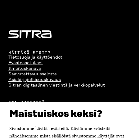
NÄITÄKÖ ETSIT?
Tietosuoja ja käyttöehdot
Evästeasetukset
Ilmoituskanava
Saavutettavuusseloste
Asiakirjajulkisuuskuvaus
Sitran digitaalinen viestintä ja verkkopalvelut
OTA YHTEYTTÄ
Suomen itsenäisyyden juhlarahasto Sitra
Maistuiskos keksi?
Itämerenkatu 11-13, PL 160,
00181 Helsinki
Sivustomme käyttää evästeitä. Käytämme evästeitä
Puhelin +358 294 618 991
Sähköpostiosoite
nähdäksemme mistä sisällöistä sivustomme käyttäjät ovat