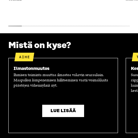
U
N
U
K
N
A
N
U
A
S
A
N
S
S
S
A
S
A
S
S
A
A
S
A
Mistä on kyse?
AIHE
Ilmastonmuutos
Kes
Ihmisen toiminta muuttaa ilmastoa vakavin seurauksin.
Suom
Maapallon lämpenemisen hillitseminen vaatii voimakkaita
riip
päästöjen vähennyksiä nyt.
kuin
kest
LUE LISÄÄ