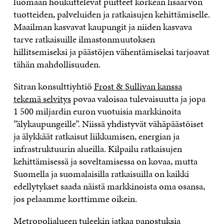
luomaan houkuttelevat puitteet korkean lisäarvon
tuotteiden, palveluiden ja ratkaisujen kehittämiselle.
Maailman kasvavat kaupungit ja niiden kasvava
tarve ratkaisuille ilmastonmuutoksen
hillitsemiseksi ja päästöjen vähentämiseksi tarjoavat
tähän mahdollisuuden.
Sitran konsulttiyhtiö
Frost & Sullivan kanssa
tekemä selvitys
povaa valoisaa tulevaisuutta ja jopa
1 500 miljardin euron vuotuisia markkinoita
”älykaupungeille”. Niissä yhdistyvät vähäpäästöiset
ja älykkäät ratkaisut liikkumisen, energian ja
infrastruktuurin alueilla. Kilpailu ratkaisujen
kehittämisessä ja soveltamisessa on kovaa, mutta
Suomella ja suomalaisilla ratkaisuilla on kaikki
edellytykset saada näistä markkinoista oma osansa,
jos pelaamme korttimme oikein.
Metropolialueen tuleekin jatkaa panostuksia