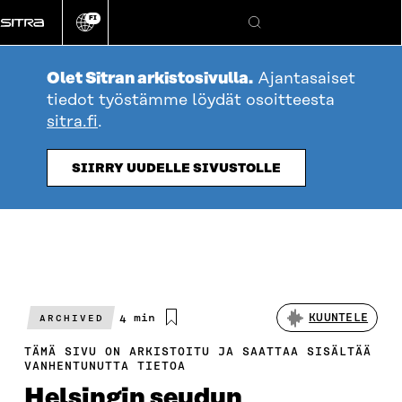
Siirry
FI
suoraan
Vaihda
Hae
sivuston
sisältöön
kieli
Olet Sitran arkistosivulla.
Ajantasaiset
tiedot työstämme löydät osoitteesta
sitra.fi
.
SIIRRY UUDELLE SIVUSTOLLE
Arvioitu
4 min
KUUNTELE
ARCHIVED
lukuaika
TÄMÄ SIVU ON ARKISTOITU JA SAATTAA SISÄLTÄÄ
VANHENTUNUTTA TIETOA
Helsingin seudun