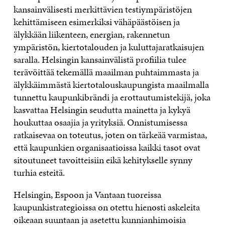
kansainvälisesti merkittävien testiympäristöjen
kehittämiseen esimerkiksi vähäpäästöisen ja
älykkään liikenteen, energian, rakennetun
ympäristön, kiertotalouden ja kuluttajaratkaisujen
saralla. Helsingin kansainvälistä profiilia tulee
terävöittää tekemällä maailman puhtaimmasta ja
älykkäimmästä kiertotalouskaupungista maailmalla
tunnettu kaupunkibrändi ja erottautumistekijä, joka
kasvattaa Helsingin seudutta mainetta ja kykyä
houkuttaa osaajia ja yrityksiä. Onnistumisessa
ratkaisevaa on toteutus, joten on tärkeää varmistaa,
että kaupunkien organisaatioissa kaikki tasot ovat
sitoutuneet tavoitteisiin eikä kehitykselle synny
turhia esteitä.
Helsingin, Espoon ja Vantaan tuoreissa
kaupunkistrategioissa on otettu hienosti askeleita
oikeaan suuntaan ja asetettu kunnianhimoisia