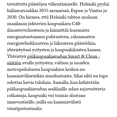
tavoitteita päästöjen vähentämiselle. Helsinki pyrkii
hiilineutraaliksi 2035 mennessä, Espoo ja Vantaa jo
2030. On hienoa, että Helsinki tahtoo mukaan
maailman johtavien kaupunkien C40-
ilmastoverkostoon ja kiinnittää huomiota
energiantuotannon puhtauteen, rakennusten
energiatehokkuuteen ja liikenteen päästöihin,
yhteistyössä yritysten ja kaupunkilaisten kanssa.
Yhteistyö
pääkaupunkiseudun Smart & Clean -
säätiön
avulla yritysten, valtion ja muiden
metropolialueen kaupunkien kesken on
kansainvälisestikin ainutlaatuista. Siksi siltä on lupa
odottaa kovia tuloksia. Samalla, kun kehitetään
pääkaupunkiseudun asukkaille arkea sujuvoittavia
ratkaisuja, kaupunki voi toimia alustana
innovaatioille, joilla on kansainvälistä
vientipotentiaalia.