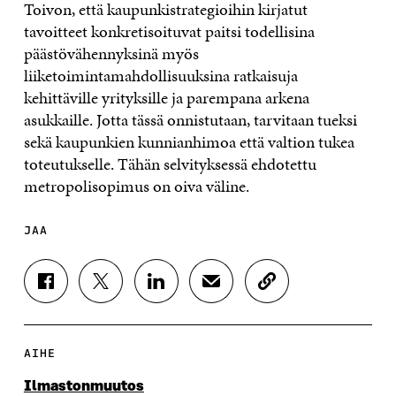
Toivon, että kaupunkistrategioihin kirjatut
tavoitteet konkretisoituvat paitsi todellisina
päästövähennyksinä myös
liiketoimintamahdollisuuksina ratkaisuja
kehittäville yrityksille ja parempana arkena
asukkaille. Jotta tässä onnistutaan, tarvitaan tueksi
sekä kaupunkien kunnianhimoa että valtion tukea
toteutukselle. Tähän selvityksessä ehdotettu
metropolisopimus on oiva väline.
JAA
J
J
J
J
K
A
A
A
A
O
A
A
A
A
P
F
T
L
S
I
A
W
I
Ä
O
AIHE
C
I
N
H
I
E
T
K
K
A
Ilmastonmuutos