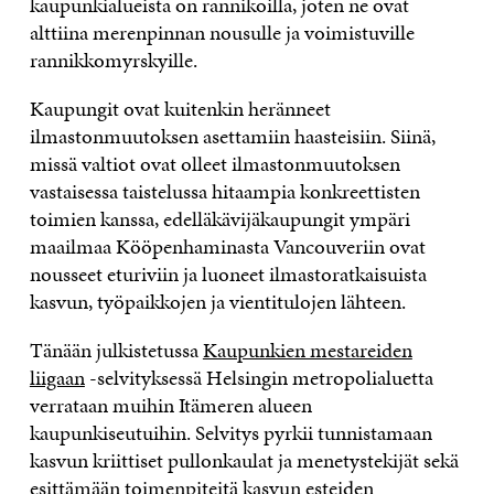
kaupunkialueista on rannikoilla, joten ne ovat
alttiina merenpinnan nousulle ja voimistuville
rannikkomyrskyille.
Kaupungit ovat kuitenkin heränneet
ilmastonmuutoksen asettamiin haasteisiin. Siinä,
missä valtiot ovat olleet ilmastonmuutoksen
vastaisessa taistelussa hitaampia konkreettisten
toimien kanssa, edelläkävijäkaupungit ympäri
maailmaa Kööpenhaminasta Vancouveriin ovat
nousseet eturiviin ja luoneet ilmastoratkaisuista
kasvun, työpaikkojen ja vientitulojen lähteen.
Tänään julkistetussa
Kaupunkien mestareiden
liigaan
-selvityksessä Helsingin metropolialuetta
verrataan muihin Itämeren alueen
kaupunkiseutuihin. Selvitys pyrkii tunnistamaan
kasvun kriittiset pullonkaulat ja menetystekijät sekä
esittämään toimenpiteitä kasvun esteiden