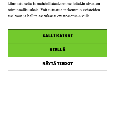
etunimi.sukunimi@sitra.fi tai sitra@sitra.fi
kiinnostuneita ja mahdollistaaksemme joitakin sivuston
toiminnallisuuksia. Voit tutustua tarkemmin evästeiden
Saapumisohjeet
sisältöön ja hallita asetuksiasi evästeasetus-sivulla
Y-tunnus 0202132-3
OLEMME NÄISSÄ SOMEISSA
SALLI KAIKKI
Facebook
Avautuu
uudessa
Linkedin
ikkunassa
KIELLÄ
Avautuu
uudessa
Youtube
ikkunassa
Avautuu
NÄYTÄ TIEDOT
uudessa
Instagram
ikkunassa
Avautuu
uudessa
ikkunassa