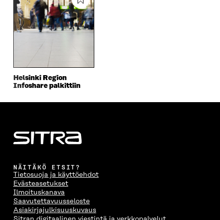
I
S
I
T
K
S
S
S
I
E
S
Ä
S
L
L
A
A
Ä
L
I
A
V
A
A
N
V
A
V
A
L
A
U
A
V
I
U
T
U
A
N
T
U
T
U
K
Helsinki Region
Infoshare palkittiin
U
U
U
T
K
U
U
U
U
I
U
U
U
U
U
D
U
U
D
E
D
U
E
S
E
D
S
S
S
E
S
A
S
S
A
I
A
S
I
K
I
A
NÄITÄKÖ ETSIT?
Tietosuoja ja käyttöehdot
K
K
K
I
Evästeasetukset
K
U
K
K
Ilmoituskanava
U
N
U
K
Saavutettavuusseloste
N
A
N
U
Asiakirjajulkisuuskuvaus
A
S
A
N
Sitran digitaalinen viestintä ja verkkopalvelut
S
S
S
A