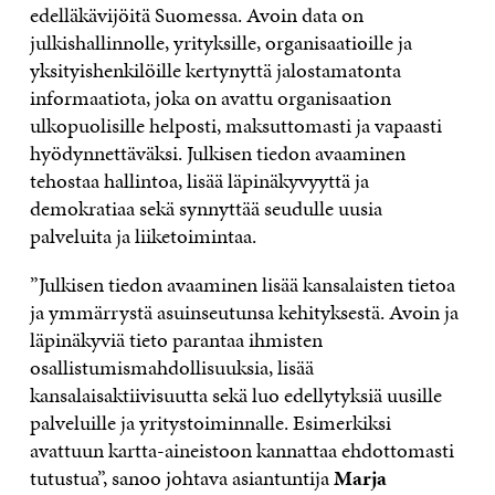
edelläkävijöitä Suomessa. Avoin data on
julkishallinnolle, yrityksille, organisaatioille ja
yksityishenkilöille kertynyttä jalostamatonta
informaatiota, joka on avattu organisaation
ulkopuolisille helposti, maksuttomasti ja vapaasti
hyödynnettäväksi. Julkisen tiedon avaaminen
tehostaa hallintoa, lisää läpinäkyvyyttä ja
demokratiaa sekä synnyttää seudulle uusia
palveluita ja liiketoimintaa.
”Julkisen tiedon avaaminen lisää kansalaisten tietoa
ja ymmärrystä asuinseutunsa kehityksestä. Avoin ja
läpinäkyviä tieto parantaa ihmisten
osallistumismahdollisuuksia, lisää
kansalaisaktiivisuutta sekä luo edellytyksiä uusille
palveluille ja yritystoiminnalle. Esimerkiksi
avattuun kartta-aineistoon kannattaa ehdottomasti
tutustua”, sanoo johtava asiantuntija
Marja