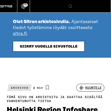
Siirry
FI
suoraan
Vaihda
Hae
sivuston
sisältöön
kieli
Olet Sitran arkistosivulla.
Ajantasaiset
tiedot työstämme löydät osoitteesta
sitra.fi
.
SIIRRY UUDELLE SIVUSTOLLE
Arvioitu
3 min
KUUNTELE
ARCHIVED
lukuaika
TÄMÄ SIVU ON ARKISTOITU JA SAATTAA SISÄLTÄÄ
VANHENTUNUTTA TIETOA
Helsinki Region Infoshare