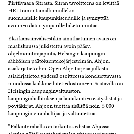
Pirttivaara
Sitrasta. Sitran tavoitteena on levittää
HRI-toimintamalli muillekin
suomalaisille kaupunkiseuduille ja synnyttää
avoimen datan ympärille liiketoimintaa.
Yksi kansainvälisestikin ainutlaatuinen avaus on
maaliskuussa julkistettu avoin pääsy,
ohjelmointirajapinta, Helsingin kaupungin
sähköisen päätöksentekojärjestelmän, Ahjon,
asiakirjatietoihin. Open Ahjo tarjoaa julkista
asiakirjatietoa yhdessä osoitteessa koneluettavassa
muodossa kaikkine liitetiedostoineen. Saatavilla on
Helsingin kaupunginvaltuuston,
kaupunginhallituksen ja lautakuntien esityslistat ja
pöytäkirjat. Ahjoon tuottaa sisältöä noin 5 000
kaupungin viranhaltijaa ja valtuutettua.
”Palkintorahalla on tarkoitus edistää Ahjossa
olevien päätöksentekotietojen yhteensopivuutta