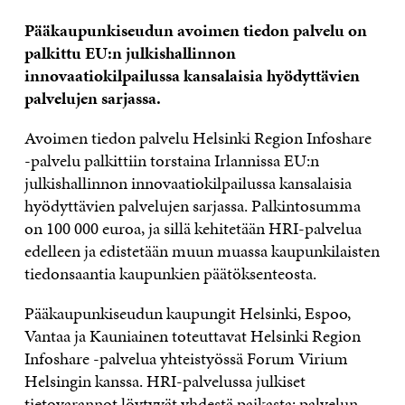
Pääkaupunkiseudun avoimen tiedon palvelu on
palkittu EU:n julkishallinnon
innovaatiokilpailussa kansalaisia hyödyttävien
palvelujen sarjassa.
Avoimen tiedon palvelu Helsinki Region Infoshare
-palvelu palkittiin torstaina Irlannissa EU:n
julkishallinnon innovaatiokilpailussa kansalaisia
hyödyttävien palvelujen sarjassa. Palkintosumma
on 100 000 euroa, ja sillä kehitetään HRI-palvelua
edelleen ja edistetään muun muassa kaupunkilaisten
tiedonsaantia kaupunkien päätöksenteosta.
Pääkaupunkiseudun kaupungit Helsinki, Espoo,
Vantaa ja Kauniainen toteuttavat Helsinki Region
Infoshare -palvelua yhteistyössä Forum Virium
Helsingin kanssa. HRI-palvelussa julkiset
tietovarannot löytyvät yhdestä paikasta: palvelun