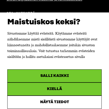
S
A
S
S
A
A
S
A
OTA YHTEYTTÄ
Suomen itsenäisyyden juhlarahasto Sitra
Maistuiskos keksi?
Itämerenkatu 11-13, PL 160,
00181 Helsinki
Sivustomme käyttää evästeitä. Käytämme evästeitä
Puhelin +358 294 618 991
Sähköpostiosoite
nähdäksemme mistä sisällöistä sivustomme käyttäjät ovat
etunimi.sukunimi@sitra.fi tai sitra@sitra.fi
kiinnostuneita ja mahdollistaaksemme joitakin sivuston
toiminnallisuuksia. Voit tutustua tarkemmin evästeiden
Saapumisohjeet
sisältöön ja hallita asetuksiasi evästeasetus-sivulla
Y-tunnus 0202132-3
OLEMME NÄISSÄ SOMEISSA
SALLI KAIKKI
Facebook
Avautuu
uudessa
Linkedin
ikkunassa
KIELLÄ
Avautuu
uudessa
Youtube
ikkunassa
Avautuu
NÄYTÄ TIEDOT
uudessa
Instagram
ikkunassa