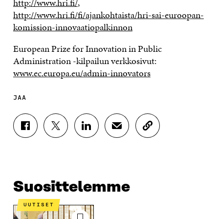
http://www.hri.fi/
,
http://www.hri.fi/fi/ajankohtaista/hri-sai-euroopan-
komission-innovaatiopalkinnon
European Prize for Innovation in Public
Administration -kilpailun verkkosivut:
www.ec.europa.eu/admin-innovators
JAA
J
J
J
J
K
A
A
A
A
O
A
A
A
A
P
F
T
L
S
I
A
W
I
Ä
O
C
I
N
H
I
E
T
K
K
A
Suosittelemme
B
T
E
Ö
R
O
E
D
P
T
UUTISET
O
R
I
O
I
K
I
N
S
K