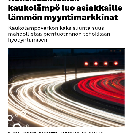
kaukolämpö luo asiakkaille
lämmön myyntimarkkinat
Kaukolämpöverkon kaksisuuntaisuus
mahdollistaa pientuotannon tehokkaan
hyödyntämisen.
Kuva: Pöyryn raportti Sitralle ja ET:lle