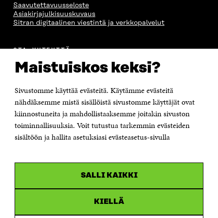
Saavutettavuusseloste
Asiakirjajulkisuuskuvaus
Sitran digitaalinen viestintä ja verkkopalvelut
OTA YHTEYTTÄ
Suomen itsenäisyyden juhlarahasto Sitra
Maistuiskos keksi?
Itämerenkatu 11-13, PL 160,
00181 Helsinki
Sivustomme käyttää evästeitä. Käytämme evästeitä
Puhelin +358 294 618 991
Sähköpostiosoite
nähdäksemme mistä sisällöistä sivustomme käyttäjät ovat
etunimi.sukunimi@sitra.fi tai sitra@sitra.fi
kiinnostuneita ja mahdollistaaksemme joitakin sivuston
Saapumisohjeet
toiminnallisuuksia. Voit tutustua tarkemmin evästeiden
sisältöön ja hallita asetuksiasi evästeasetus-sivulla
Y-tunnus 0202132-3
OLEMME NÄISSÄ SOMEISSA
SALLI KAIKKI
Facebook
Avautuu
uudessa
Linkedin
ikkunassa
KIELLÄ
Avautuu
uudessa