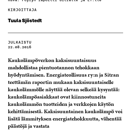
KIRJOITTAJA
Tuula Sjöstedt
JULKAISTU
22.08.2016
Kaukolämpöverkon kaksisuuntaisuus
mahdollistaa pientuotannon tehokkaan
hyödyntämisen. Energiateollisuus ry:n ja Sitran
teettämän raportin mukaan kaksisuuntaiselle
kaukolämmölle näyttää olevan selkeää kysyntää:
kaukolämpöasiakkaat ovat kiinnostuneita
kaukolämmön tuotteiden ja verkkojen käytön
kehittämisestä. Kaksisuuntainen kaukolämpö voi
lisätä lämmityksen energiatehokkuutta, vähentää
päästöjä ja vastata