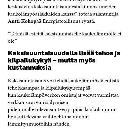
keskustelua kaksisuuntaisuudesta kiinnostuneiden
kaukolämpöasiakkaiden kanssa”, toteaa asiantuntija
Antti Kohopää
Energiateollisuus ry:stä.
”Teknisiä esteitä kaksisuuntaiselle kaukolämmölle ei
ole.”
Kaksisuuntaisuudella lisää tehoa ja
kilpailukykyä – mutta myös
kustannuksia
Kaksisuuntaisuus voi tehdä kaukolämmöstä entistä
tehokkaampaa ja kilpailukykyisempää,
kun kaukolämpöverkon omistajat voivat varmistaa
verkkonsa arvon säilymisen
pidemmälle tulevaisuuteen ja pitää kaukolämmön
houkuttelevana vaihtoehtona muihin
lämmitysmuotoihin nähden.