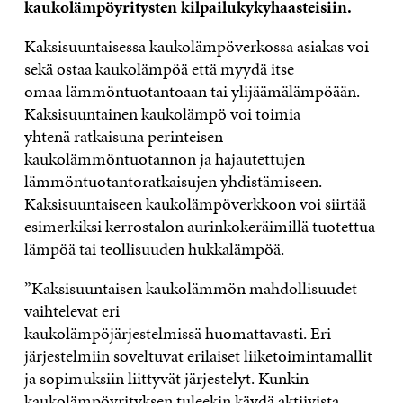
kaukolämpöyritysten kilpailukykyhaasteisiin.
Kaksisuuntaisessa kaukolämpöverkossa asiakas voi
sekä ostaa kaukolämpöä että myydä itse
omaa lämmöntuotantoaan tai ylijäämälämpöään.
Kaksisuuntainen kaukolämpö voi toimia
yhtenä ratkaisuna perinteisen
kaukolämmöntuotannon ja hajautettujen
lämmöntuotantoratkaisujen yhdistämiseen.
Kaksisuuntaiseen kaukolämpöverkkoon voi siirtää
esimerkiksi kerrostalon aurinkokeräimillä tuotettua
lämpöä tai teollisuuden hukkalämpöä.
”Kaksisuuntaisen kaukolämmön mahdollisuudet
vaihtelevat eri
kaukolämpöjärjestelmissä huomattavasti. Eri
järjestelmiin soveltuvat erilaiset liiketoimintamallit
ja sopimuksiin liittyvät järjestelyt. Kunkin
kaukolämpöyrityksen tuleekin käydä aktiivista