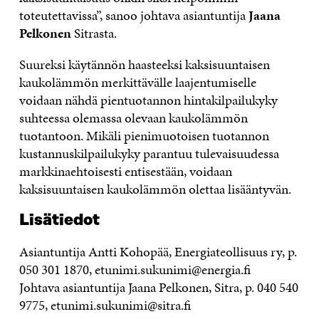
toteutettavissa”, sanoo johtava asiantuntija
Jaana
Pelkonen
Sitrasta.
Suureksi käytännön haasteeksi kaksisuuntaisen
kaukolämmön merkittävälle laajentumiselle
voidaan nähdä pientuotannon hintakilpailukyky
suhteessa olemassa olevaan kaukolämmön
tuotantoon. Mikäli pienimuotoisen tuotannon
kustannuskilpailukyky parantuu tulevaisuudessa
markkinaehtoisesti entisestään, voidaan
kaksisuuntaisen kaukolämmön olettaa lisääntyvän.
Lisätiedot
Asiantuntija Antti Kohopää, Energiateollisuus ry, p.
050 301 1870, etunimi.sukunimi@energia.fi
Johtava asiantuntija Jaana Pelkonen, Sitra, p. 040 540
9775, etunimi.sukunimi@sitra.fi