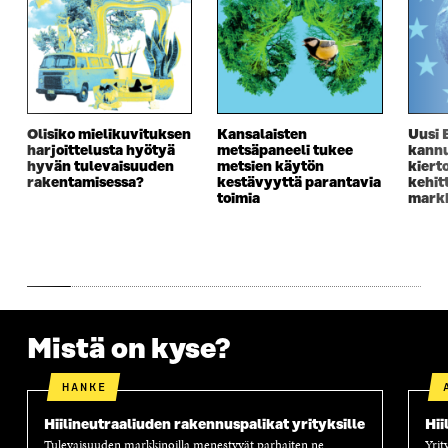
Olisiko mielikuvituksen
Kansalaisten
Uusi 
harjoittelusta hyötyä
metsäpaneeli tukee
kannu
hyvän tulevaisuuden
metsien käytön
kiert
rakentamisessa?
kestävyyttä parantavia
kehit
toimia
markk
Mistä on kyse?
HANKE
Hiilineutraaliuden rakennuspalikat yrityksille
Hii
Tulevaisuuden markkinoilla menestyvät parhaiten ne
Yrit