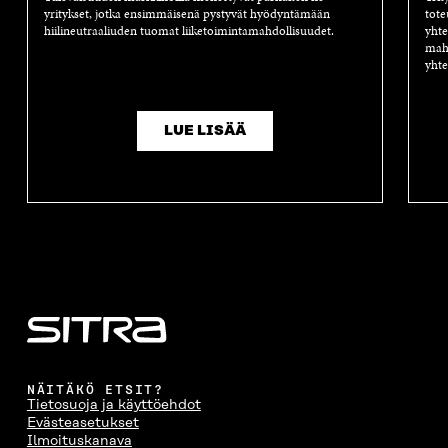
yritykset, jotka ensimmäisenä pystyvät hyödyntämään
tote
hiilineutraaliuden tuomat liiketoimintamahdollisuudet.
yhte
mahd
yhte
LUE LISÄÄ
NÄITÄKÖ ETSIT?
Tietosuoja ja käyttöehdot
Evästeasetukset
Ilmoituskanava