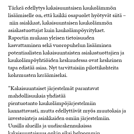
Tärkeä edellytys kaksisuuntaisen kaukolämmön
lisäämiselle on, että kaikki osapuolet hyötyvät siitä –
niin asiakkaat, kaksisuuntaisen kaukolämmön
asiakastuottajat kuin kaukolämpöyritykset.
Raportin mukaan yleisen tietoisuuden
kasvattaminen sekä vuoropuhelun lisääminen
potentiaalisten kaksisuuntaisten asiakastuottajien ja
kaukolämpöyhtiöiden keskuudessa ovat keskeinen
tapa edistää asiaa. Nyt tarvittaisiin pilottikohteita
kokemusten keräämiseksi.
”Kaksisuuntaiset järjestelmät parantavat
mahdollisuuksia yhdistää
pientuotanto kaukolämpöjärjestelmiin
kannattavasti, mutta edellyttävät myös muutoksia ja
investointeja asiakkaiden omiin järjestelmiin.
Uusilla alueilla ja uudisrakennuksissa
kaksisuuntaisuus onkin siksi helpommin