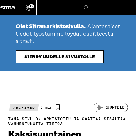
Siirry
FI
suoraan
Vaihda
Hae
sivuston
sisältöön
kieli
Olet Sitran arkistosivulla.
Ajantasaiset
tiedot työstämme löydät osoitteesta
sitra.fi
.
SIIRRY UUDELLE SIVUSTOLLE
Arvioitu
2 min
KUUNTELE
ARCHIVED
lukuaika
TÄMÄ SIVU ON ARKISTOITU JA SAATTAA SISÄLTÄÄ
VANHENTUNUTTA TIETOA
Kaksisuuntainen