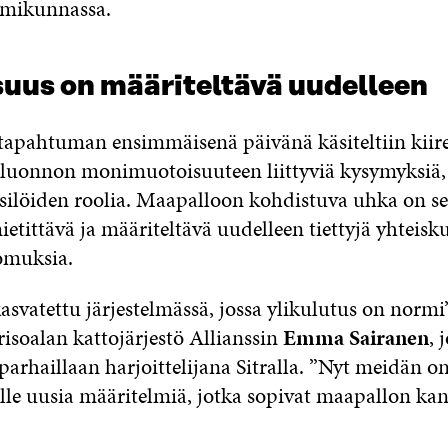
imikunnassa.
suus on määriteltävä uudelleen
ahtuman ensimmäisenä päivänä käsiteltiin kiire
 luonnon monimuotoisuuteen liittyviä kysymyksiä,
silöiden roolia. Maapalloon kohdistuva uhka on sel
etittävä ja määriteltävä uudelleen tiettyjä yhteis
omuksia.
svatettu järjestelmässä, jossa ylikulutus on normi”
soalan kattojärjestö Allianssin
Emma Sairanen
, 
parhaillaan harjoittelijana Sitralla. ”Nyt meidän o
lle uusia määritelmiä, jotka sopivat maapallon ka