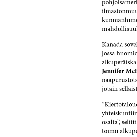
pohjoisameri
ilmastonmuu
kunnianhimoa
mahdollisuuk
Kanada sovel
jossa huomio
alkuperäisk
Jennifer Mc
naapurustota
jotain sellai
”Kiertotalou
yhteiskuntii
osalta”, seli
toimii alkup