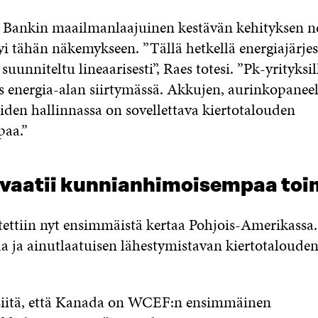
nkin maailmanlaajuinen kestävän kehityksen n
i tähän näkemykseen. ”Tällä hetkellä energiajärje
 suunniteltu lineaarisesti”, Raes totesi. ”Pk-yrityksi
 energia-alan siirtymässä. Akkujen, aurinkopaneel
iden hallinnassa on sovellettava kiertotalouden
paa.”
vaatii kunnianhimoisempaa toi
ettiin nyt ensimmäistä kertaa Pohjois-Amerikassa
aa ja ainutlaatuisen lähestymistavan kiertotaloude
siitä, että Kanada on WCEF:n ensimmäinen