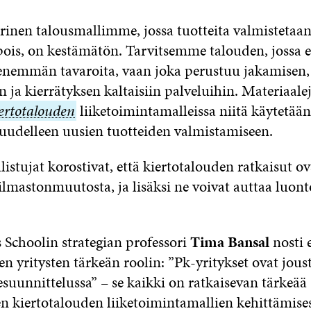
rinen talousmallimme, jossa tuotteita valmistetaan
pois, on kestämätön. Tarvitsemme talouden, jossa e
nemmän tavaroita, vaan joka perustuu jakamisen,
ja kierrätyksen kaltaisiin palveluihin. Materiaalej
ertotalouden
ertotalouden
liiketoimintamalleissa niitä käytetään
 uudelleen uusien tuotteiden valmistamiseen.
stujat korostivat, että kiertotalouden ratkaisut o
 ilmastonmuutosta, ja lisäksi ne voivat auttaa luo
.
 Schoolin strategian professori
Tima Bansal
nosti 
en yritysten tärkeän roolin: ”Pk-yritykset ovat joust
esuunnittelussa” – se kaikki on ratkaisevan tärkeää
n kiertotalouden liiketoimintamallien kehittämises