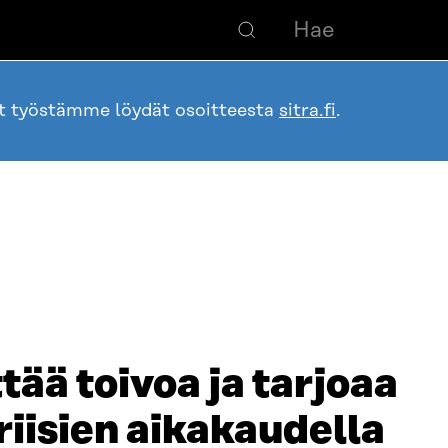
ot työstämme löydät osoitteesta
sitra.fi
.
tää toivoa ja tarjoaa
iisien aikakaudella