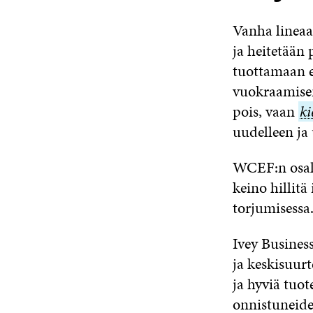
Vanha lineaa
ja heitetään 
tuottamaan e
vuokraamisen 
pois, vaan
ki
ki
uudelleen ja
WCEF:n osalli
keino hillitä
torjumisessa
Ivey Business
ja keskisuurt
ja hyviä tuot
onnistuneide