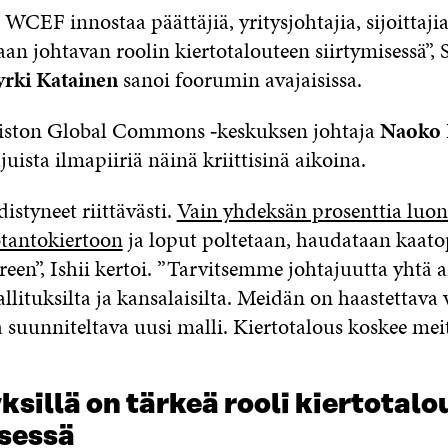
 WCEF innostaa päättäjiä, yritysjohtajia, sijoittajia
n johtavan roolin kiertotalouteen siirtymisessä”, 
yrki Katainen
sanoi foorumin avajaisissa.
piston Global Commons ‑keskuksen johtaja
Naoko I
ista ilmapiiriä näinä kriittisinä aikoina.
styneet riittävästi.
Vain yhdeksän prosenttia luo
tantokiertoon
ja loput poltetaan, haudataan kaatop
een”, Ishii kertoi. ”Tarvitsemme johtajuutta yhtä 
hallituksilta ja kansalaisilta. Meidän on haastettava
a suunniteltava uusi malli. Kiertotalous koskee meit
ksillä on tärkeä rooli kiertotal
isessä