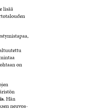
 lisää
rtotalouden
estymistapaa,
ltuutettu
imintaa
kohtaan on
ojen
äristön
is
. Hän
ksen neuvoa-