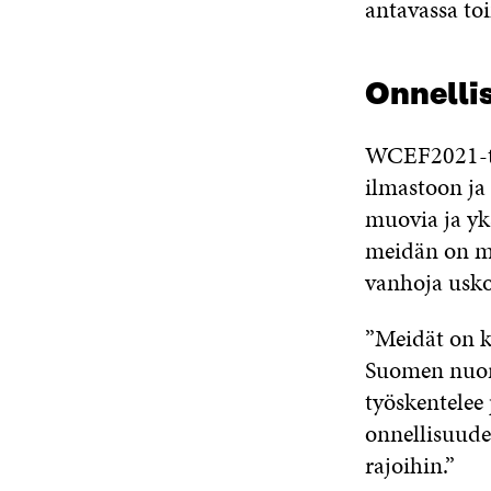
antavassa to
Onnelli
WCEF2021-tap
ilmastoon ja
muovia ja yk
meidän on mi
vanhoja usk
”Meidät on ka
Suomen nuori
työskentelee 
onnellisuude
rajoihin.”