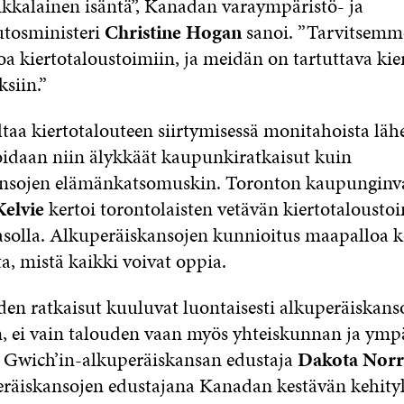
kkalainen isäntä”, Kanadan varaympäristö- ja
tosministeri
Christine Hogan
sanoi. ”Tarvitsemme
 kiertotaloustoimiin, ja meidän on tartuttava kie
siin.”
taa kiertotalouteen siirtymisessä monitahoista läh
idaan niin älykkäät kaupunkiratkaisut kuin
ansojen elämänkatsomuskin. Toronton kaupunginva
Kelvie
kertoi torontolaisten vetävän kiertotalousto
solla. Alkuperäiskansojen kunnioitus maapalloa 
sta, mistä kaikki voivat oppia.
den ratkaisut kuuluvat luontaisesti alkuperäiskans
n, ei vain talouden vaan myös yhteiskunnan ja ymp
tti Gwich’in-alkuperäiskansan edustaja
Dakota Norr
eräiskansojen edustajana Kanadan kestävän kehity