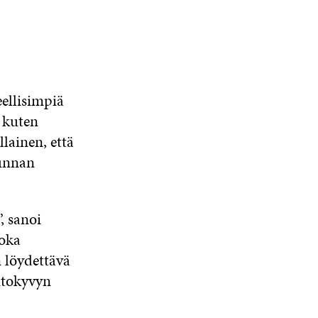
ellisimpiä
 kuten
lainen, että
kunnan
, sanoi
joka
n löydettävä
ntokyvyn