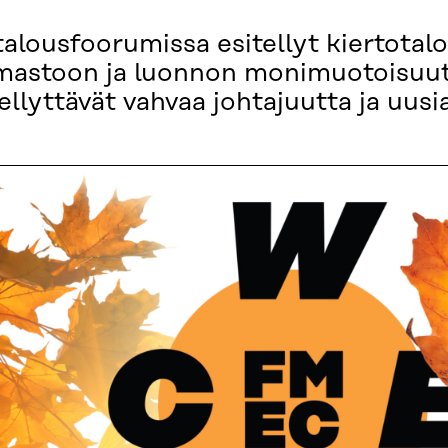
alousfoorumissa esitellyt kiertotal
mastoon ja luonnon monimuotoisuutee
lyttävät vahvaa johtajuutta ja uusia l