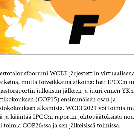
rtotalousfoorumi WCEF järjestettiin virtuaalise
aikeina, mutta toiveikkaina aikoina: heti IPCC:n u
astoraportin julkaisun jälkeen ja juuri ennen YK:
ettikokouksen (COP15) ensimmäisen osan ja
tokokouksen alkamista. WCEF2021 voi toimia m
ä ja kääntää IPCC:n raportin johtopäätöksistä no
 toimia COP26:ssa ja sen jälkeisissä toimissa.