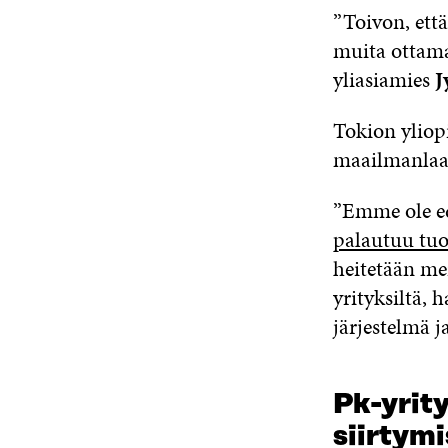
”Toivon, että
muita ottamaa
yliasiamies
J
Tokion ylio
maailmanlaaju
”Emme ole edi
palautuu tuo
heitetään mer
yrityksiltä, 
järjestelmä j
Pk-yrity
siirtym