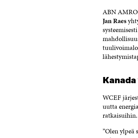
ABN AMRO Ba
Jan Raes
yhty
systeemisesti
mahdollisuus
tuulivoimalo
lähestymista
Kanada 
WCEF järjest
uutta energi
ratkaisuihin.
”Olen ylpeä 