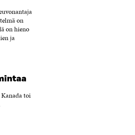
euvonantaja
stelmä on
llä on hieno
ien ja
mintaa
. Kanada toi
n