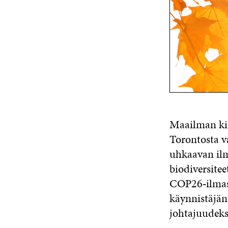
Maailman kie
Torontosta v
uhkaavan ilm
biodiversite
COP26‑ilmas
käynnistäjän
johtajuudeksi