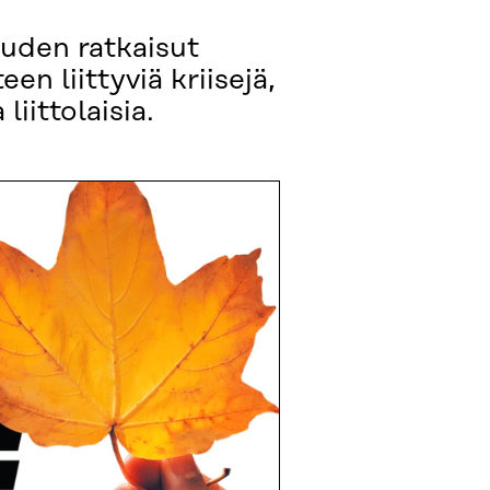
ouden ratkaisut
n liittyviä kriisejä,
iittolaisia.