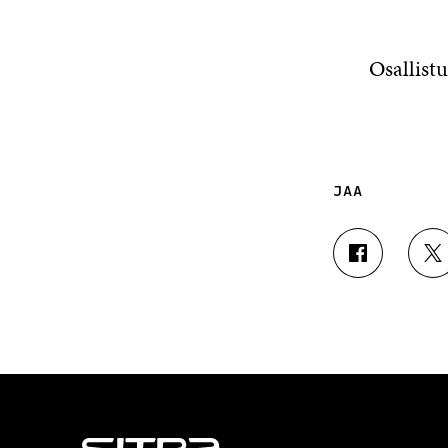
Osallist
JAA
J
J
A
A
A
A
F
T
A
W
C
I
E
T
B
T
O
E
O
R