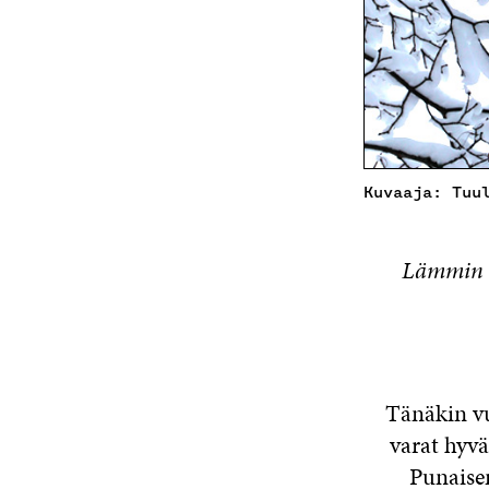
Kuvaaja: Tuu
Lämmin k
Tänäkin vu
varat hyv
Punaise