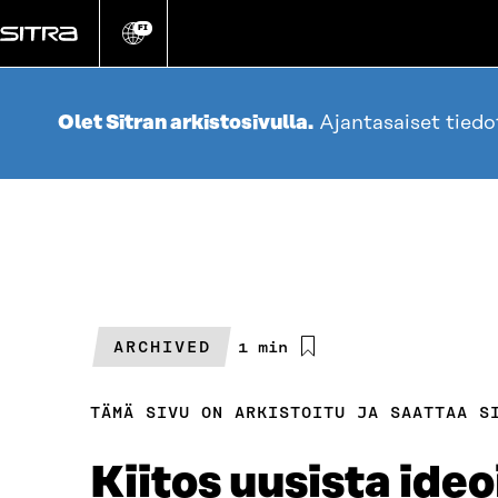
Siirry
suoraan
FI
Vaihda
sivuston
sisältöön
kieli
Olet Sitran arkistosivulla.
Ajantasaiset tied
ARCHIVED
Arvioitu
1 min
lukuaika
TÄMÄ SIVU ON ARKISTOITU JA SAATTAA S
Kiitos uusista ideo