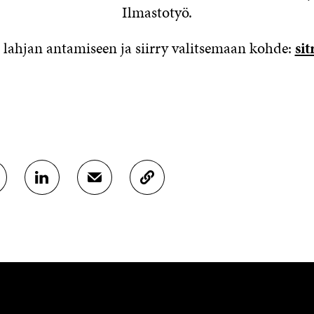
Ilmastotyö.
u lahjan antamiseen ja siirry valitsemaan kohde:
sit
J
J
K
A
A
O
A
A
P
L
S
I
I
Ä
O
N
H
I
K
K
A
E
Ö
R
D
P
T
I
O
I