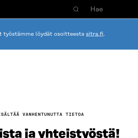
ot työstämme löydät osoitteesta
sitra.fi
.
ISÄLTÄÄ VANHENTUNUTTA TIETOA
ista ja yhteistyöstä!