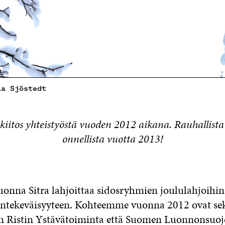
la Sjöstedt
iitos yhteistyöstä vuoden 2012 aikana. Rauhallista 
onnellista vuotta 2013!
onna Sitra lahjoittaa sidosryhmien joululahjoihi
äntekeväisyyteen. Kohteemme vuonna 2012 ovat s
n Ristin Ystävätoiminta että Suomen Luonnonsuoje