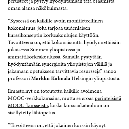
perusteet ja pystyy hyödyntämään tätä osaamista
oman alansa näkökulmasta.
”Kyseessä on kaikille avoin monitieteellinen
kokonaisuus, joka tarjoaa uudenlaisen
kurssikonseptin korkeakoulujen käyttöön.
Tavoitteena on, että kokonaisuutta hyödynnettäisiin
jokaisessa Suomen yliopistossa ja
ammattikorkeakoulussa. Samalla pystytään
hyödyntämään synergioita yliopistojen välillä ja
jakamaan opetukseen tarvittavia resursseja” sanoo
professori
Markku Kulmala
Helsingin yliopistosta.
Ilmasto.nyt on toteutettu kaikille avoimena
MOOC-verkkokurssina, mutta se eroaa
perinteisistä
MOOC-kursseista
, koska kurssiaikatauluun on
sisällytetty lähiopetus.
”Tavoitteena on, että jokainen kurssin käynyt