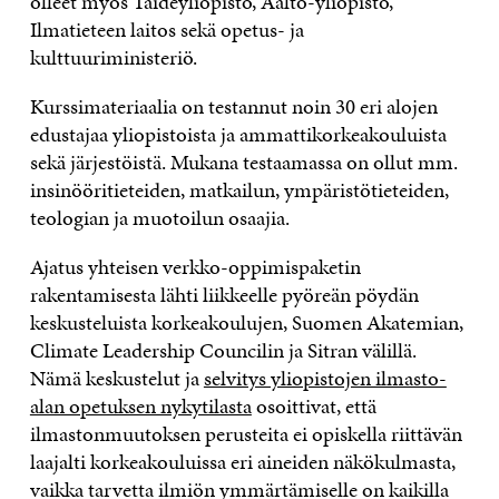
olleet myös Taideyliopisto, Aalto-yliopisto,
Ilmatieteen laitos sekä opetus- ja
kulttuuriministeriö.
Kurssimateriaalia on testannut noin 30 eri alojen
edustajaa yliopistoista ja ammattikorkeakouluista
sekä järjestöistä. Mukana testaamassa on ollut mm.
insinööritieteiden, matkailun, ympäristötieteiden,
teologian ja muotoilun osaajia.
Ajatus yhteisen verkko-oppimispaketin
rakentamisesta lähti liikkeelle pyöreän pöydän
keskusteluista korkeakoulujen, Suomen Akatemian,
Climate Leadership Councilin ja Sitran välillä.
Nämä keskustelut ja
selvitys yliopistojen ilmasto-
alan opetuksen nykytilasta
osoittivat, että
ilmastonmuutoksen perusteita ei opiskella riittävän
laajalti korkeakouluissa eri aineiden näkökulmasta,
vaikka tarvetta ilmiön ymmärtämiselle on kaikilla