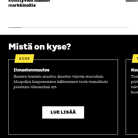
kehittyvien maiden
osaam
markkinoille
Mistä on kyse?
AIHE
Ilmastonmuutos
Ko
Ihmisen toiminta muuttaa ilmastoa vakavin seurauksin.
Tämä
Maapallon lämpenemisen hillitseminen vaatii voimakkaita
päät
päästöjen vähennyksiä nyt.
tule
haas
LUE LISÄÄ