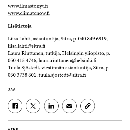
www.ilmastonyt.fi
www.climatenow.fi
Lisätietoja
Liisa Lahti, asiantuntija, Sitra, p. 040 849 6919,
liisa.lahti@sitra.fi
Laura Riuttanen, tutkija, Helsingin yliopisto, p.
050 415 4746, laura.riuttanen@helsinki.fi
Tuula Sjöstedt, viestinnän asiantuntija, Sitra, p.
050 3738 601, tuula.sjostedt@sitra.fi
JAA
J
J
J
J
K
A
A
A
A
O
A
A
A
A
P
F
T
L
S
I
A
W
I
Ä
O
AIHE