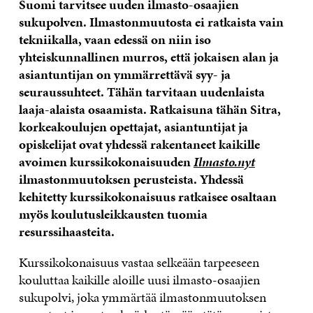
Suomi tarvitsee uuden ilmasto-osaajien
sukupolven. Ilmastonmuutosta ei ratkaista vain
tekniikalla, vaan edessä on niin iso
yhteiskunnallinen murros, että jokaisen alan ja
asiantuntijan on ymmärrettävä syy- ja
seuraussuhteet. Tähän tarvitaan uudenlaista
laaja-alaista osaamista. Ratkaisuna tähän Sitra,
korkeakoulujen opettajat, asiantuntijat ja
opiskelijat ovat yhdessä rakentaneet kaikille
avoimen kurssikokonaisuuden
Ilmasto.nyt
ilmastonmuutoksen perusteista. Yhdessä
kehitetty kurssikokonaisuus ratkaisee osaltaan
myös koulutusleikkausten tuomia
resurssihaasteita.
Kurssikokonaisuus vastaa selkeään tarpeeseen
kouluttaa kaikille aloille uusi ilmasto-osaajien
sukupolvi, joka ymmärtää ilmastonmuutoksen