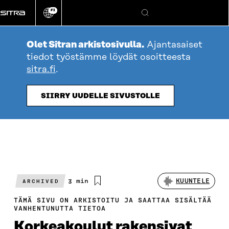
Siirry
FI
suoraan
Vaihda
Hae
sivuston
sisältöön
kieli
Olet Sitran arkistosivulla.
Ajantasaiset
tiedot työstämme löydät osoitteesta
sitra.fi
.
SIIRRY UUDELLE SIVUSTOLLE
Arvioitu
3 min
KUUNTELE
ARCHIVED
lukuaika
TÄMÄ SIVU ON ARKISTOITU JA SAATTAA SISÄLTÄÄ
VANHENTUNUTTA TIETOA
Korkeakoulut rakensivat