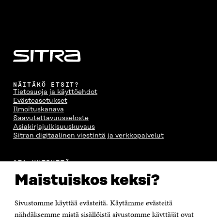
NÄITÄKÖ ETSIT?
Tietosuoja ja käyttöehdot
Evästeasetukset
Ilmoituskanava
Saavutettavuusseloste
Asiakirjajulkisuuskuvaus
Sitran digitaalinen viestintä ja verkkopalvelut
OTA YHTEYTTÄ
Suomen itsenäisyyden juhlarahasto Sitra
Maistuiskos keksi?
Itämerenkatu 11-13, PL 160,
00181 Helsinki
Sivustomme käyttää evästeitä. Käytämme evästeitä
Puhelin +358 294 618 991
Sähköpostiosoite
nähdäksemme mistä sisällöistä sivustomme käyttäjät ovat