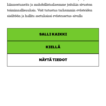
etunimi.sukunimi@sitra.fi tai sitra@sitra.fi
kiinnostuneita ja mahdollistaaksemme joitakin sivuston
toiminnallisuuksia. Voit tutustua tarkemmin evästeiden
Saapumisohjeet
sisältöön ja hallita asetuksiasi evästeasetus-sivulla
Y-tunnus 0202132-3
OLEMME NÄISSÄ SOMEISSA
SALLI KAIKKI
Facebook
Avautuu
uudessa
Linkedin
ikkunassa
KIELLÄ
Avautuu
uudessa
Youtube
ikkunassa
Avautuu
NÄYTÄ TIEDOT
uudessa
Instagram
ikkunassa
Avautuu
uudessa
ikkunassa