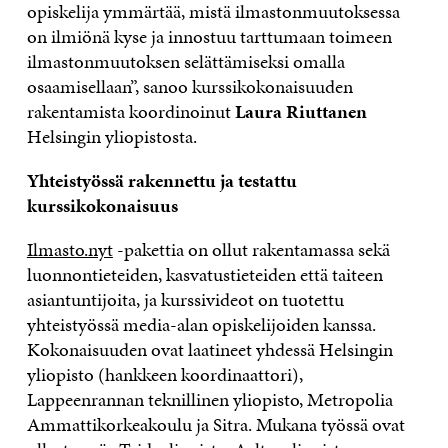
opiskelija ymmärtää, mistä ilmastonmuutoksessa
on ilmiönä kyse ja innostuu tarttumaan toimeen
ilmastonmuutoksen selättämiseksi omalla
osaamisellaan”, sanoo kurssikokonaisuuden
rakentamista koordinoinut
Laura Riuttanen
Helsingin yliopistosta.
Yhteistyössä rakennettu ja testattu
kurssikokonaisuus
Ilmasto.nyt
-pakettia on ollut rakentamassa sekä
luonnontieteiden, kasvatustieteiden että taiteen
asiantuntijoita, ja kurssivideot on tuotettu
yhteistyössä media-alan opiskelijoiden kanssa.
Kokonaisuuden ovat laatineet yhdessä Helsingin
yliopisto (hankkeen koordinaattori),
Lappeenrannan teknillinen yliopisto, Metropolia
Ammattikorkeakoulu ja Sitra. Mukana työssä ovat