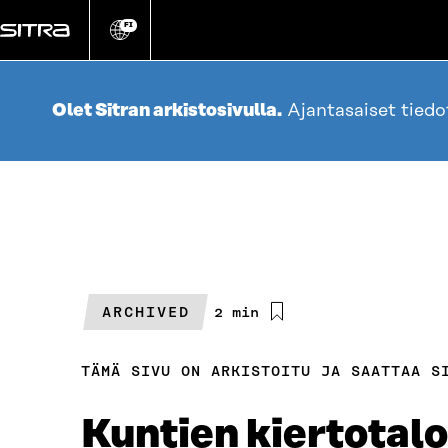
Siirry
suoraan
FI
Vaihda
sivuston
sisältöön
kieli
Olet Sitran arkistosivulla.
Ajantasaiset tied
ARCHIVED
Arvioitu
2 min
lukuaika
TÄMÄ SIVU ON ARKISTOITU JA SAATTAA S
Kuntien kiertotalou