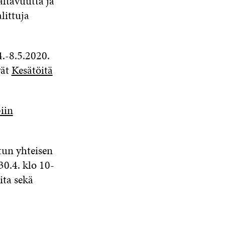
ltavuutta ja
littuja
4.-8.5.2020.
vät
Kesätöitä
iin
tun yhteisen
30.4. klo 10-
ita sekä