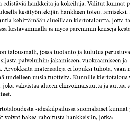
a edistäviä hankkeita ja kokeiluja. Valitut kunnat 
tuksella kesätyöntekijän hankkeen toteuttamiseks
tia kehittämään alueillaan kiertotaloutta, jotta ta
ssa kestävämmällä ja myös paremmin kriisejä kestä
on talousmalli, jossa tuotanto ja kulutus perustuva
sijasta palveluihin: jakamiseen, vuokraamiseen ja
. Arvokkaita materiaaleja ei lopuksi tuhota, vaan n
ä uudelleen uusia tuotteita. Kunnille kiertotalous v
i, joka vahvistaa alueen elinvoimaisuutta ja autta
teet.
rtotaloudesta -ideakilpailussa suomalaiset kunnat 
 voivat hakea rahoitusta hankkeisiin, jotka: