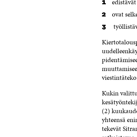
edistävät
ovat selk
työllistä
Kiertotalousp
uudelleenkäy
pidentämisee
muuttamiseen
viestintäteko
Kukin valitt
kesätyönteki
(2) kuukaude
yhteensä eni
tekevät Sitra