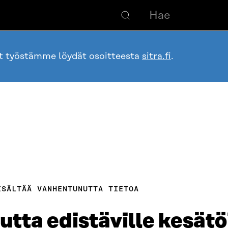
ot työstämme löydät osoitteesta
sitra.fi
.
ISÄLTÄÄ VANHENTUNUTTA TIETOA
tta edistäville kesätöi