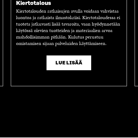
V
A
L
Kiertotalous
A
V
I
Kiertotalouden ratkaisujen avulla voidaan vahvistaa
U
A
N
luontoa ja ratkaista ilmastokriisi. Kiertotaloudessa ei
T
U
K
tuoteta jatkuvasti lisää tavaroita, vaan hyödynnetään
U
T
K
käytössä olevien tuotteiden ja materiaalien arvoa
U
U
I
mahdollisimman pitkään. Kulutus perustuu
U
U
omistamisen sijaan palveluiden käyttämiseen.
U
U
D
U
E
D
S
E
LUE LISÄÄ
S
S
A
S
I
A
K
I
K
K
U
K
N
U
A
N
S
A
S
S
A
S
A