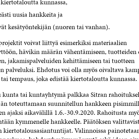
 kiertotaloutta kunnassa,
eästi uusia hankkeita ja
vät kesätyöntekijän (nuoren tai vanhan).
rojektit voivat liittyä esimerkiksi materiaalien
ttöön, hävikin määrän vähentämiseen, tuotteiden 
n, jakamispalveluiden kehittämiseen tai tuotteen
 palveluksi. Ehdotus voi olla myös oivaltava kam
 tai tempaus, joka edistää kiertotaloutta kunnassa.
u kunta tai kuntayhtymä palkkaa Sitran rahoituksel
jän toteuttamaan suunnitellun hankkeen pisimmil
n ajaksi aikavälillä 1.6.-30.9.2020. Rahoitusta m
ntään kymmenelle hankkeelle. Päätöksen valittavis
n kiertotalousasiantuntijat. Valinnoissa painotetaa