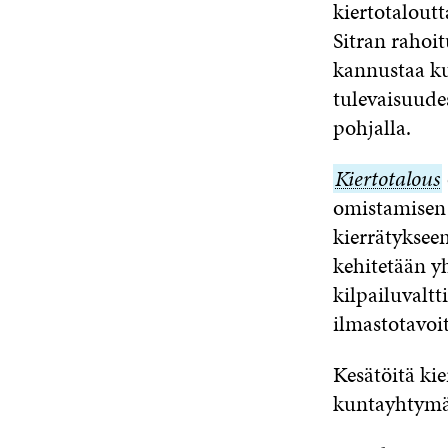
kiertotaloutt
Sitran rahoi
kannustaa kun
tulevaisuude
pohjalla.
Kiertotalous
Kiertotalous
omistamisen 
kierrätykseen
kehitetään yh
kilpailuvaltt
ilmastotavoit
Kesätöitä kie
kuntayhtymät