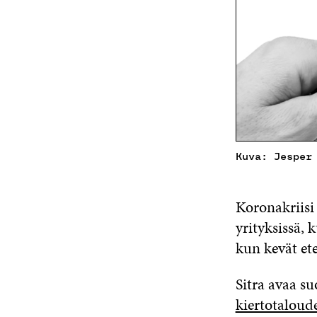
Kuva: Jesper
Koronakriisi
yrityksissä, 
kun kevät et
Sitra avaa s
kiertotaloude