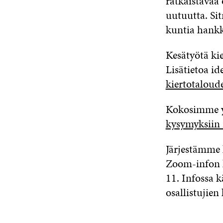
ratkaistavaa
uutuutta. Sit
kuntia hankk
Kesätyötä ki
Lisätietoa id
kiertotaloude
Kokosimme y
kysymyksiin 
Järjestämme 
Zoom-
infon
11
.
Infossa k
osallistujien