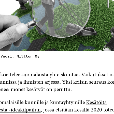
 Vuori, Miltton Oy
 koettelee suomalaista yhteiskuntaa. Vaikutukset n
kunnissa ja ihmisten arjessa. Yksi kriisin seuraus ko
enee: monet kesätyöt on peruttu.
uomalaisille kunnille ja kuntayhtymille
Kesätöitä
sta -ideakilpailun
, jossa etsitään kesällä 2020 tote