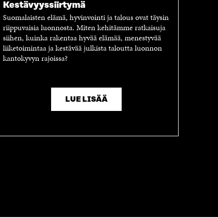
Kestävyyssiirtymä
Suomalaisten elämä, hyvinvointi ja talous ovat täysin
riippuvaisia luonnosta. Miten kehitämme ratkaisuja
siihen, kuinka rakentaa hyvää elämää, menestyvää
liiketoimintaa ja kestävää julkista taloutta luonnon
kantokyvyn rajoissa?
LUE LISÄÄ