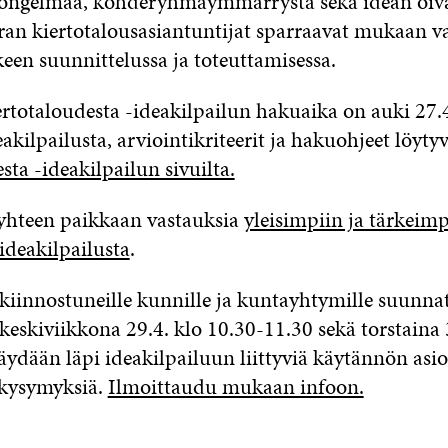
 ongelmaa, kohderyhmäymmärrystä sekä idean oiva
ran kiertotalousasiantuntijat sparraavat mukaan va
een suunnittelussa ja toteuttamisessa.
ertotaloudesta -ideakilpailun hakuaika on auki 27.
eakilpailusta, arviointikriteerit ja hakuohjeet löyty
sta -ideakilpailun sivuilta.
hteen paikkaan vastauksia
yleisimpiin ja tärkeimp
ideakilpailusta
.
kiinnostuneille kunnille ja kuntayhtymille suunna
keskiviikkona 29.4
. klo
10.30-11.30
se
kä torstaina 
äydään läpi ideakilpailuun liittyviä käytännön asio
 kysymyksiä.
Ilmoittaudu mukaan infoon.