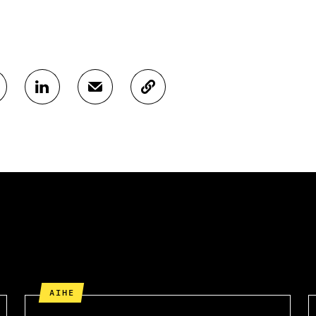
J
J
K
A
A
O
A
A
P
L
S
I
I
Ä
O
N
H
I
K
K
A
E
Ö
R
D
P
T
I
O
I
N
S
K
I
T
K
S
I
E
S
L
L
Ä
L
I
AIHE
A
A
N