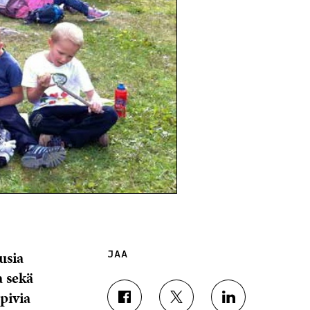
usia
JAA
a sekä
pivia
J
J
J