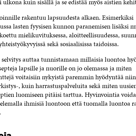
lkona kuin sisällä ja se edistää myös aistien kehi
oinnille rakentuu lapsuudesta alkaen. Esimerkiksi
ussa lasten fyysisen kunnon paranemisen lisäksi m
koettu mielikuvituksessa, aloitteellisuudessa, suunn
yhteistyökyvyissä sekä sosiaalisissa taidoissa.
u selvitys auttaa tunnistamaan millaisia luontoa hy
pteja lapsille ja nuorille on jo olemassa ja miten
ttejä voitaisiin nykyistä paremmin hyödyntää nii
rkistys-, kuin harrastuspalveluita sekä miten uusie
ptien luomiseen pitäisi tarttua. Hyvinvointia void
elemalla ihmisiä luontoon että tuomalla luontoa 
.
oja