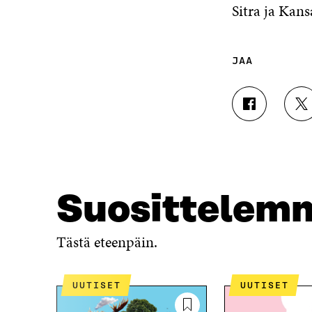
Sitra ja Kans
JAA
J
J
A
A
A
A
F
T
A
W
C
I
E
T
Suosittelem
B
T
O
E
O
R
Tästä eteenpäin.
K
I
I
S
S
S
UUTISET
UUTISET
S
Ä
A
A