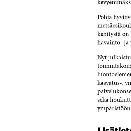
kevyemmäksi u
Pohja hyvinv
metsäesikoul
kehitystä on 
havainto- ja 
Nyt julkaist
toimintakonse
luontoelemen
kasvatus-, vi
palvelukonse
sekä houkutt
ympäristöön
Lisätiet