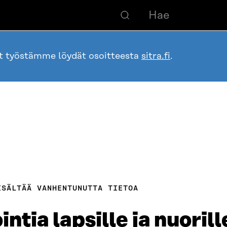
ot työstämme löydät osoitteesta
sitra.fi
.
ISÄLTÄÄ VANHENTUNUTTA TIETOA
tia lapsille ja nuorill