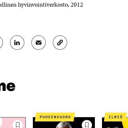
allinen hyvinvointiverkosto, 2012
J
J
K
A
A
O
A
A
P
L
S
I
I
Ä
O
N
H
I
K
K
A
me
E
Ö
R
D
P
T
I
O
I
N
S
K
I
T
K
S
I
E
PUHEENVUORO
ILMIÖ
S
L
L
Ä
L
I