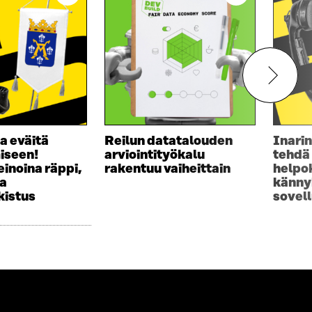
a eväitä
Reilun datatalouden
Inarin
iseen!
arviointityökalu
tehdä
inoina räppi,
rakentuu vaiheittain
helpok
ja
känny
kistus
sovel