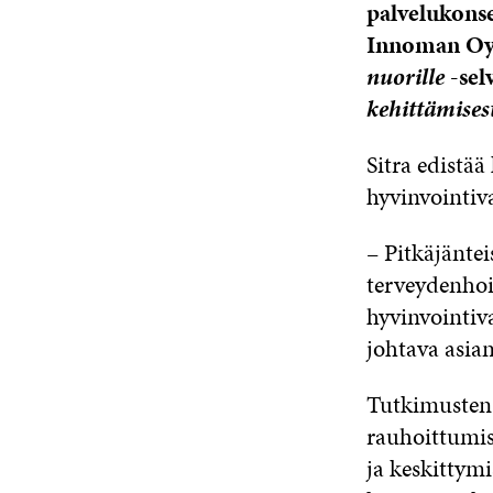
palvelukonse
Innoman Oy:
nuorille
-selv
kehittämises
Sitra edistä
hyvinvointiv
– Pitkäjäntei
terveydenhoi
hyvinvointiv
johtava asia
Tutkimusten 
rauhoittumis
ja keskittym