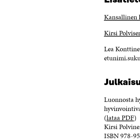
Kansallinen 
Kirsi Polvise
Lea Konttinen
etunimi.suku
Julkaisu
Luonnosta hy
hyvinvointiva
(
lataa PDF
)
Kirsi Polvine
ISBN 978-95