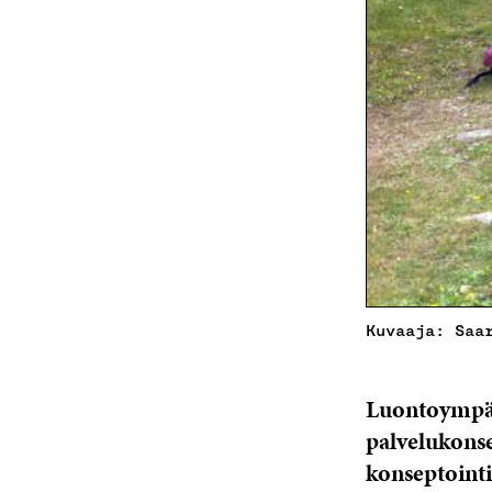
Kuvaaja: Saa
Luontoympäri
palvelukonse
konseptointi