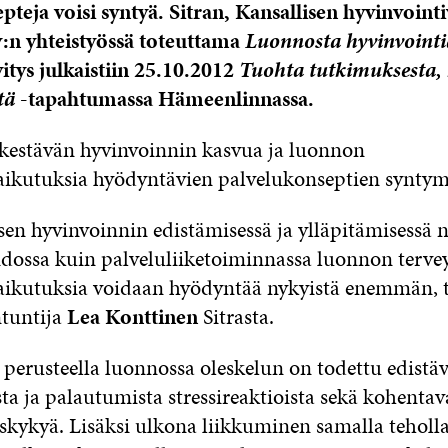
pteja voisi syntyä. Sitran, Kansallisen hyvinvoint
n yhteistyössä toteuttama
Luonnosta hyvinvointia
itys julkaistiin 25.10.2012
Tuohta tutkimuksesta, 
tä
-tapahtumassa Hämeenlinnassa.
ä kestävän hyvinvoinnin kasvua ja luonnon
aikutuksia hyödyntävien palvelukonseptien syntym
sen hyvinvoinnin edistämisessä ja ylläpitämisessä n
dossa kuin palveluliiketoiminnassa luonnon tervey
aikutuksia voidaan hyödyntää nykyistä enemmän, 
ntuntija
Lea Konttinen
Sitrasta.
perusteella luonnossa oleskelun on todettu edistä
ta ja palautumista stressireaktioista sekä kohentav
iskykyä. Lisäksi ulkona liikkuminen samalla teholl