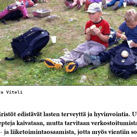
ra Viteli
stöt edistävät lasten terveyttä ja hyvinvointia. U
pteja kaivataan, mutta tarvitaan verkostoitumist
- ja liiketoimintaosaamista, jotta myös vientiin so