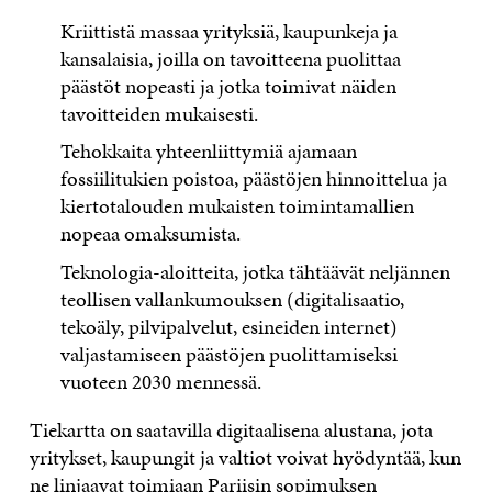
Kriittistä massaa yrityksiä, kaupunkeja ja
kansalaisia, joilla on tavoitteena puolittaa
päästöt nopeasti ja jotka toimivat näiden
tavoitteiden mukaisesti.
Tehokkaita yhteenliittymiä ajamaan
fossiilitukien poistoa, päästöjen hinnoittelua ja
kiertotalouden mukaisten toimintamallien
nopeaa omaksumista.
Teknologia-aloitteita, jotka tähtäävät neljännen
teollisen vallankumouksen (digitalisaatio,
tekoäly, pilvipalvelut, esineiden internet)
valjastamiseen päästöjen puolittamiseksi
vuoteen 2030 mennessä.
Tiekartta on saatavilla digitaalisena alustana, jota
yritykset, kaupungit ja valtiot voivat hyödyntää, kun
ne linjaavat toimiaan Pariisin sopimuksen