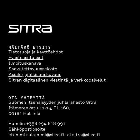
NÄITÄKÖ ETSIT?
Tietosuoja ja käyttöehdot
Evästeasetukset
Ilmoituskanava
Saavutettavuusseloste
Asiakirjajulkisuuskuvaus
Sitran digitaalinen viestintä ja verkkopalvelut
OTA YHTEYTTÄ
Suomen itsenäisyyden juhlarahasto Sitra
Itämerenkatu 11-13, PL 160,
00181 Helsinki
Puhelin +358 294 618 991
Sähköpostiosoite
etunimi.sukunimi@sitra.fi tai sitra@sitra.fi