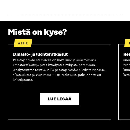
A
A
S
A
Mistä on kyse?
AIHE
Ilmasto- ja luontoratkaisut
Kes
Päästöjen vähentämisellä on kova kiire ja siksi toimivia
Suom
ilmastoratkaisuja pitää hyödyntää nykyistä paremmin.
riip
Analysoimme toimia, joilla päästöjä voidaan leikata ripeässä
kuin
aikataulussa ja visioimme uusia ratkaisuja, jotka odottavat
kest
kokeilijaansa.
LUE LISÄÄ