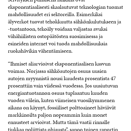
eksponentiaalisesti skaalautuvat teknologian tuomat
mahdollisuudet eri sektoreilla. Esimerkiksi
älyverkot tuovat tehokkuutta sähkönkulutukseen ja
-tuotantoon, tekoäly voidaan valjastaa avuksi
vähähiilisten ostopäätösten suosimisessa ja
esineiden internet voi tuoda mahdollisuuksia
ruokahävikin vähentämiseen.
“Ihmiset aliarvioivat eksponentiaalisen kasvun
voimaa. Norjassa sähköautojen osuus uusien
autojen myynnistä nousi kuudesta prosentista 47
prosenttiin vain viidessä vuodessa. Jos uusiutuvan
energiantuotannon osuus tuplaantuu kuuden
vuoden välein, kuten viimeisen vuosikymmenen
aikana on käynyt, fossiiliset polttoaineet häviävät
markkinoilta paljon nopeammin kuin monet
ennusteet arvioivat. Mutta tämä vaatii rinnalle
tiukkaa poliittista ohjausta”, sanoo toinen raportin