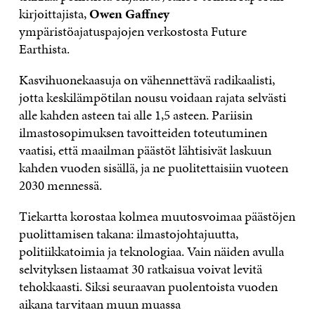
kirjoittajista,
Owen Gaffney
ympäristöajatuspajojen verkostosta Future
Earthista.
Kasvihuonekaasuja on vähennettävä radikaalisti,
jotta keskilämpötilan nousu voidaan rajata selvästi
alle kahden asteen tai alle 1,5 asteen. Pariisin
ilmastosopimuksen tavoitteiden toteutuminen
vaatisi, että maailman päästöt lähtisivät laskuun
kahden vuoden sisällä, ja ne puolitettaisiin vuoteen
2030 mennessä.
Tiekartta korostaa kolmea muutosvoimaa päästöjen
puolittamisen takana: ilmastojohtajuutta,
politiikkatoimia ja teknologiaa. Vain näiden avulla
selvityksen listaamat 30 ratkaisua voivat levitä
tehokkaasti. Siksi seuraavan puolentoista vuoden
aikana tarvitaan muun muassa