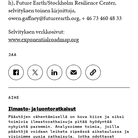
h), Future Earth/Stockholm Resilience Center,
selvityksen toinen kirjoittaja,
owen.gaffney@futureearth.org, + 46 73 460 48 33
Selvityksen verkkosivut:
www.exponentialroadmap.org
JAA
J
J
J
J
K
A
A
A
A
O
A
A
A
A
P
F
T
L
S
I
A
W
I
Ä
O
AIHE
C
I
N
H
I
E
T
K
K
A
Ilmasto- ja luontoratkaisut
B
T
E
Ö
R
Päästöjen vähentämisellä on kova kiire ja siksi
O
E
D
P
T
toimivia ilmastoratkaisuja pitää hyödyntää
O
R
I
O
I
nykyistä paremmin. Analysoimme toimia, joilla
K
I
N
S
K
päästöjä voidaan leikata ripeässä aikataulussa ja
I
S
I
T
K
visioimme uusia ratkaisuja, jotka odottavat