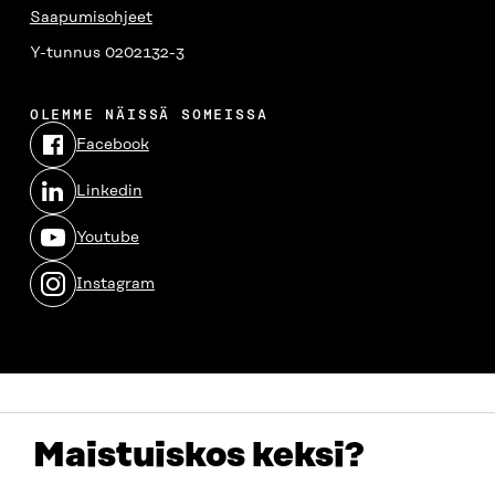
Saapumisohjeet
Y-tunnus 0202132-3
OLEMME NÄISSÄ SOMEISSA
Facebook
Avautuu
uudessa
Linkedin
ikkunassa
Avautuu
uudessa
Youtube
ikkunassa
Avautuu
uudessa
Instagram
ikkunassa
Avautuu
uudessa
ikkunassa
Maistuiskos keksi?