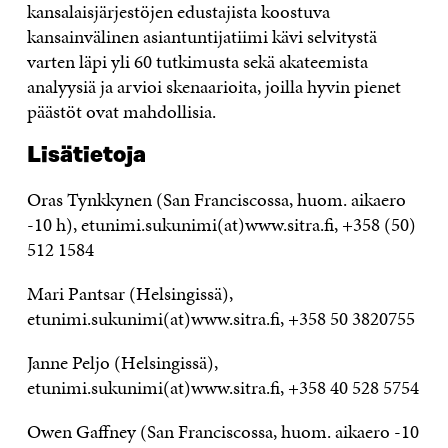
kansalaisjärjestöjen edustajista koostuva
kansainvälinen asiantuntijatiimi kävi selvitystä
varten läpi yli 60 tutkimusta sekä akateemista
analyysiä ja arvioi skenaarioita, joilla hyvin pienet
päästöt ovat mahdollisia.
Lisätietoja
Oras Tynkkynen (San Franciscossa, huom. aikaero
-10 h), etunimi.sukunimi(at)www.sitra.fi, +358 (50)
512 1584
Mari Pantsar (Helsingissä),
etunimi.sukunimi(at)www.sitra.fi, +358 50 3820755
Janne Peljo (Helsingissä),
etunimi.sukunimi(at)www.sitra.fi, +358 40 528 5754
Owen Gaffney (San Franciscossa, huom. aikaero -10