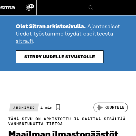
Siirry
FI
suoraan
Vaihda
Hae
sivuston
sisältöön
kieli
Olet Sitran arkistosivulla.
Ajantasaiset
tiedot työstämme löydät osoitteesta
sitra.fi
.
SIIRRY UUDELLE SIVUSTOLLE
Arvioitu
4 min
KUUNTELE
ARCHIVED
lukuaika
TÄMÄ SIVU ON ARKISTOITU JA SAATTAA SISÄLTÄÄ
VANHENTUNUTTA TIETOA
Maailman ilmastopäästöt