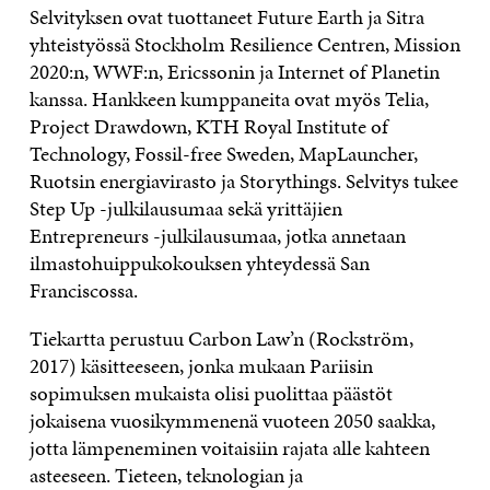
Selvityksen ovat tuottaneet Future Earth ja Sitra
yhteistyössä Stockholm Resilience Centren, Mission
2020:n, WWF:n, Ericssonin ja Internet of Planetin
kanssa. Hankkeen kumppaneita ovat myös Telia,
Project Drawdown, KTH Royal Institute of
Technology, Fossil-free Sweden, MapLauncher,
Ruotsin energiavirasto ja Storythings. Selvitys tukee
Step Up -julkilausumaa sekä yrittäjien
Entrepreneurs -julkilausumaa, jotka annetaan
ilmastohuippukokouksen yhteydessä San
Franciscossa.
Tiekartta perustuu Carbon Law’n (Rockström,
2017) käsitteeseen, jonka mukaan Pariisin
sopimuksen mukaista olisi puolittaa päästöt
jokaisena vuosikymmenenä vuoteen 2050 saakka,
jotta lämpeneminen voitaisiin rajata alle kahteen
asteeseen. Tieteen, teknologian ja