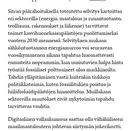
Sitran päärahoituksella toteutettu selvitys kartoittaa
eri sektoreilla (energia, maatalous ja ruuantuotanto,
teollisuus, rakennukset ja liikenne) tarvittavat
toimet kasvihuonekaasupäästöjen puolittamiseksi
vuoteen 2030 mennessä. Selvityksen mukaan
sähköntuotannon energiamurros voi seuraavan
vuosikymmenen aikana tapahtua huomattavasti
ennusteita nopeammin, kun uusiutuvien halpa hinta
työntää fossiiliset polttoaineet ulos markkinoilta.
Tahdin ylläpitäminen vaatii kuitenkin tiukkoja
politiikkatoimia, kuten fossiilitukien poistoa ja
hiilidioksidipäästöjen hinnoittelua. Muillakaan
sektoreilla muutokset eivät nykytoimin tapahdu
tarvittavaa vauhtia.
Digitaalinen vallankumous saattaa olla vähähiiliseen
maailmantalouteen johtavan siirtymän jokerikortti.