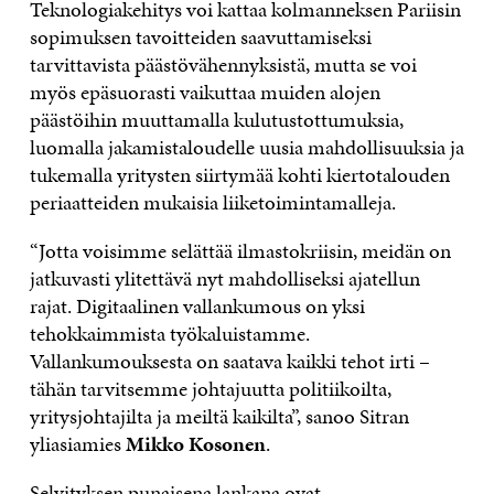
Teknologiakehitys voi kattaa kolmanneksen Pariisin
sopimuksen tavoitteiden saavuttamiseksi
tarvittavista päästövähennyksistä, mutta se voi
myös epäsuorasti vaikuttaa muiden alojen
päästöihin muuttamalla kulutustottumuksia,
luomalla jakamistaloudelle uusia mahdollisuuksia ja
tukemalla yritysten siirtymää kohti kiertotalouden
periaatteiden mukaisia liiketoimintamalleja.
“Jotta voisimme selättää ilmastokriisin, meidän on
jatkuvasti ylitettävä nyt mahdolliseksi ajatellun
rajat. Digitaalinen vallankumous on yksi
tehokkaimmista työkaluistamme.
Vallankumouksesta on saatava kaikki tehot irti –
tähän tarvitsemme johtajuutta politiikoilta,
yritysjohtajilta ja meiltä kaikilta”, sanoo Sitran
yliasiamies
Mikko Kosonen
.
Selvityksen punaisena lankana ovat