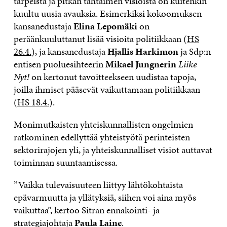
tarpeista ja pitkän tähtäimen visioista on kuitenkin
kuultu uusia avauksia. Esimerkiksi kokoomuksen
kansanedustaja
Elina Lepomäki
on
peräänkuuluttanut lisää visioita politiikkaan (
HS
26.4.
), ja kansanedustaja
Hjallis Harkimon
ja Sdp:n
entisen puoluesihteerin
Mikael Jungnerin
Liike
Nyt!
on kertonut tavoitteekseen uudistaa tapoja,
joilla ihmiset pääsevät vaikuttamaan politiikkaan
(
HS 18.4.
).
Monimutkaisten yhteiskunnallisten ongelmien
ratkominen edellyttää yhteistyötä perinteisten
sektorirajojen yli, ja yhteiskunnalliset visiot auttavat
toiminnan suuntaamisessa.
”Vaikka tulevaisuuteen liittyy lähtökohtaista
epävarmuutta ja yllätyksiä, siihen voi aina myös
vaikuttaa”, kertoo Sitran ennakointi- ja
strategiajohtaja
Paula Laine
.