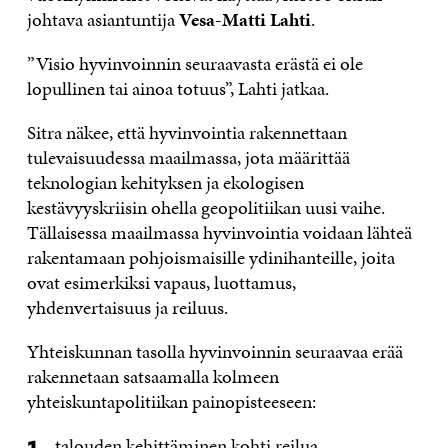
johtava asiantuntija
Vesa-Matti Lahti
.
”Visio hyvinvoinnin seuraavasta erästä ei ole
lopullinen tai ainoa totuus”, Lahti jatkaa.
Sitra näkee, että hyvinvointia rakennettaan
tulevaisuudessa maailmassa, jota määrittää
teknologian kehityksen ja ekologisen
kestävyyskriisin ohella geopolitiikan uusi vaihe.
Tällaisessa maailmassa hyvinvointia voidaan lähteä
rakentamaan pohjoismaisille ydinihanteille, joita
ovat esimerkiksi vapaus, luottamus,
yhdenvertaisuus ja reiluus.
Yhteiskunnan tasolla hyvinvoinnin seuraavaa erää
rakennetaan satsaamalla kolmeen
yhteiskuntapolitiikan painopisteeseen:
talouden kehittäminen kohti reilua,