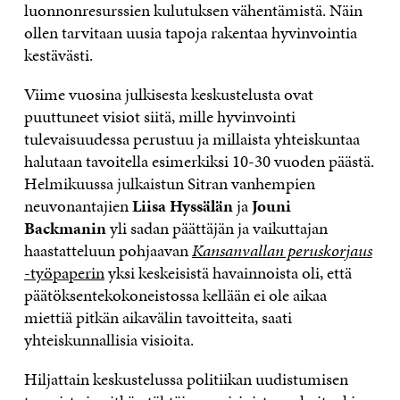
luonnonresurssien kulutuksen vähentämistä. Näin
ollen tarvitaan uusia tapoja rakentaa hyvinvointia
kestävästi.
Viime vuosina julkisesta keskustelusta ovat
puuttuneet visiot siitä, mille hyvinvointi
tulevaisuudessa perustuu ja millaista yhteiskuntaa
halutaan tavoitella esimerkiksi 10-30 vuoden päästä.
Helmikuussa julkaistun Sitran vanhempien
neuvonantajien
Liisa Hyssälän
ja
Jouni
Backmanin
yli sadan päättäjän ja vaikuttajan
haastatteluun pohjaavan
Kansanvallan peruskorjaus
-työpaperin
yksi keskeisistä havainnoista oli, että
päätöksentekokoneistossa kellään ei ole aikaa
miettiä pitkän aikavälin tavoitteita, saati
yhteiskunnallisia visioita.
Hiljattain keskustelussa politiikan uudistumisen