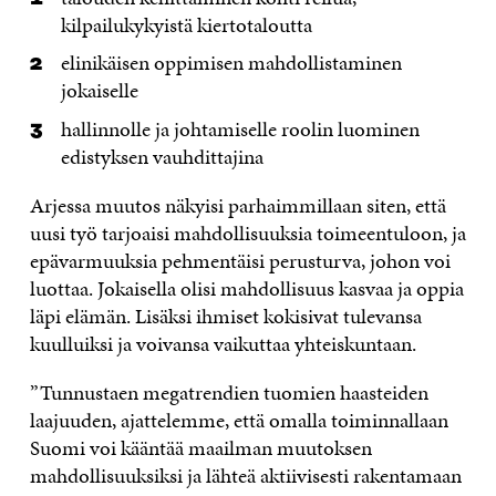
kilpailukykyistä kiertotaloutta
elinikäisen oppimisen mahdollistaminen
jokaiselle
hallinnolle ja johtamiselle roolin luominen
edistyksen vauhdittajina
Arjessa muutos näkyisi parhaimmillaan siten, että
uusi työ tarjoaisi mahdollisuuksia toimeentuloon, ja
epävarmuuksia pehmentäisi perusturva, johon voi
luottaa. Jokaisella olisi mahdollisuus kasvaa ja oppia
läpi elämän. Lisäksi ihmiset kokisivat tulevansa
kuulluiksi ja voivansa vaikuttaa yhteiskuntaan.
”Tunnustaen megatrendien tuomien haasteiden
laajuuden, ajattelemme, että omalla toiminnallaan
Suomi voi kääntää maailman muutoksen
mahdollisuuksiksi ja lähteä aktiivisesti rakentamaan