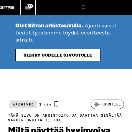
Siirry
FI
suoraan
Vaihda
Hae
sivuston
sisältöön
kieli
Olet Sitran arkistosivulla.
Ajantasaiset
tiedot työstämme löydät osoitteesta
sitra.fi
.
SIIRRY UUDELLE SIVUSTOLLE
Arvioitu
3 min
KUUNTELE
ARCHIVED
lukuaika
TÄMÄ SIVU ON ARKISTOITU JA SAATTAA SISÄLTÄÄ
VANHENTUNUTTA TIETOA
Miltä näyttää hyvinvoiva