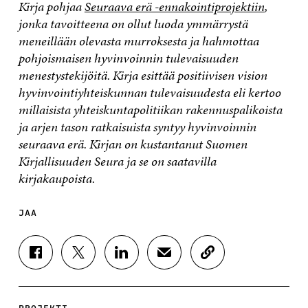
Kirja pohjaa
Seuraava erä -ennakointiprojektiin
,
jonka tavoitteena on ollut luoda ymmärrystä
meneillään olevasta murroksesta ja hahmottaa
pohjoismaisen hyvinvoinnin tulevaisuuden
menestystekijöitä. Kirja esittää positiivisen vision
hyvinvointiyhteiskunnan tulevaisuudesta eli kertoo
millaisista yhteiskuntapolitiikan rakennuspalikoista
ja arjen tason ratkaisuista syntyy hyvinvoinnin
seuraava erä. Kirjan on kustantanut Suomen
Kirjallisuuden Seura ja se on saatavilla
kirjakaupoista.
JAA
J
J
J
J
K
A
A
A
A
O
A
A
A
A
P
F
T
L
S
I
A
W
I
Ä
O