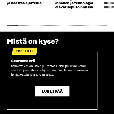
I
K
I
A
ja haastaa ajattelua
ihminen ja teknologia
duuna
K
K
K
I
elävät sopusoinnussa
muut
K
U
K
K
U
N
U
K
N
A
N
U
A
S
A
N
S
S
S
A
S
A
S
S
A
A
S
Mistä on kyse?
A
PROJEKTI
Seuraava erä
Seuraava erä on Sitran ja Demos Helsingin käynnistämä
visiotyö, joka tähtää pohjoismaisen mallin uudistamiseen,
hyvinvoinnin seuraavaan erään.
LUE LISÄÄ