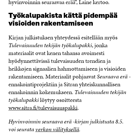
hyvinvoinnin seuraavaa erää”, Laine kertoo.
Työkalupakista kättä pidempää
visioiden rakentamiseen
Kirjan julkistuksen yhteydessä esitellään myös
Tulevaisuuden tekijän työkalupakki
, jonka
materiaalit ovat kenen tahansa avoimesti
hyödynnettävissä tulevaisuuden trendien ja
heikkojen signaalien hahmottamiseen ja visioiden
rakentamiseen. Materiaalit pohjaavat
Seuraava erä
-
ennakointiprojektiin ja Sitran yhteiskunnallisen
ennakoinnin kokemukseen.
Tulevaisuuden tekijän
työkalupakki
löytyy osoitteesta
www.sitra.fi/tulevaisuuspakki
.
Hyvinvoinnin seuraava erä -kirjan julkistusta 8.5.
voi seurata
verkon välityksellä
.