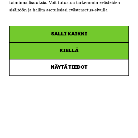
Saapumisohjeet
toiminnallisuuksia. Voit tutustua tarkemmin evästeiden
sisältöön ja hallita asetuksiasi evästeasetus-sivulla
Y-tunnus 0202132-3
OLEMME NÄISSÄ SOMEISSA
SALLI KAIKKI
Facebook
Avautuu
uudessa
Linkedin
ikkunassa
KIELLÄ
Avautuu
uudessa
Youtube
ikkunassa
Avautuu
NÄYTÄ TIEDOT
uudessa
Instagram
ikkunassa
Avautuu
uudessa
ikkunassa