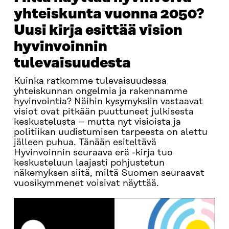
yhteiskunta vuonna 2050?
Uusi kirja esittää vision
hyvinvoinnin
tulevaisuudesta
Kuinka ratkomme tulevaisuudessa
yhteiskunnan ongelmia ja rakennamme
hyvinvointia? Näihin kysymyksiin vastaavat
visiot ovat pitkään puuttuneet julkisesta
keskustelusta – mutta nyt visioista ja
politiikan uudistumisen tarpeesta on alettu
jälleen puhua. Tänään esiteltävä
Hyvinvoinnin seuraava erä -kirja tuo
keskusteluun laajasti pohjustetun
näkemyksen siitä, miltä Suomen seuraavat
vuosikymmenet voisivat näyttää.