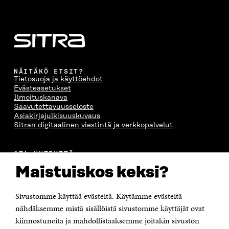
NÄITÄKÖ ETSIT?
Tietosuoja ja käyttöehdot
Evästeasetukset
Ilmoituskanava
Saavutettavuusseloste
Asiakirjajulkisuuskuvaus
Sitran digitaalinen viestintä ja verkkopalvelut
OTA YHTEYTTÄ
Suomen itsenäisyyden juhlarahasto Sitra
Maistuiskos keksi?
Itämerenkatu 11-13, PL 160,
00181 Helsinki
Sivustomme käyttää evästeitä. Käytämme evästeitä
Puhelin +358 294 618 991
Sähköpostiosoite
nähdäksemme mistä sisällöistä sivustomme käyttäjät ovat
etunimi.sukunimi@sitra.fi tai sitra@sitra.fi
kiinnostuneita ja mahdollistaaksemme joitakin sivuston