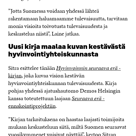
”Jotta Suomessa voidaan yhdessä lähteä
rakentamaan haluamaamme tulevaisuutta, tarvitaan
monia visioita toivotusta tulevaisuudesta ja
keskustelua niistä”, Laine jatkaa.
Uusi kirja maalaa kuvan kestävästä
hyvinvointiyhteiskunnasta
Sitra esittelee tänään
Hyvinvoinnin seuraava erä
-
kirjan
, joka kuvaa vision kestävän
hyvinvointiyhteiskunnan tulevaisuudesta. Kirja
pohjaa yhdessä ajatushautomo Demos Helsingin
kanssa toteutettuun laajaan
Seuraava erä
-
ennakointiprojektiin
.
”Kirjan tarkoituksena on haastaa laajasti toimijoita
mukaan keskusteluun siitä, miltä Suomen seuraavat
vuosikymmenet voisivat näyttää”, kertoo Sitran