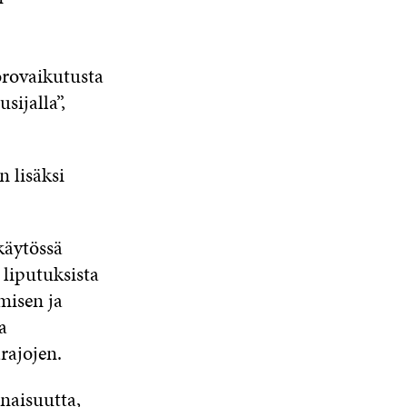
A
S
S
A
orovaikutusta
sijalla”,
 lisäksi
käytössä
 liputuksista
misen ja
a
rajojen.
naisuutta,