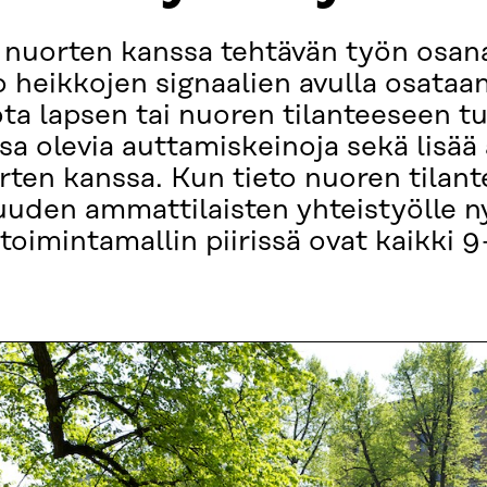
a nuorten kanssa tehtävän työn osan
jo heikkojen signaalien avulla osataa
ta lapsen tai nuoren tilanteeseen t
sa olevia auttamiskeinoja sekä lisää
rten kanssa. Kun tieto nuoren tilant
suuden ammattilaisten yhteistyölle
toimintamallin piirissä ovat kaikki 