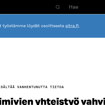
ot työstämme löydät osoitteesta
sitra.fi
.
ISÄLTÄÄ VANHENTUNUTTA TIETOA
imivien yhteistyö vahv