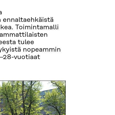
a
n ennaltaehkäistä
ukea. Toimintamalli
 ammattilaisten
eesta tulee
 nykyistä nopeammin
9–28-vuotiaat