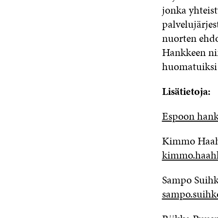
jonka yhteis
palvelujärjes
nuorten ehdoi
Hankkeen nim
huomatuiksi 
Lisätietoja:
Espoon hank
Kimmo Haahko
kimmo.haahk
Sampo Suihko
sampo.suihk