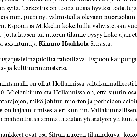
n syitä. Tarkoitus on tuoda uusia hyviksi todettuja
eja mm. juuri nyt valmisteilla olevaan nuorisolain
n. Espoon ja Mikkelin kokeiluilla vahvistetaan vu
ä, jotta lapsen tai nuoren tilanne pysyy koko ajan etu
va asiantuntija
Kimmo Haahkola
Sitrasta.
usjärjestelmäpilottia rahoittavat Espoon kaupungin
us- ja kulttuuriministeriö.
mintamalli on ollut Hollannissa valtakunnallisesti 
. Mielenkiintoista Hollannissa on, että suurin osa
untarajojen, mikä johtuu nuorten ja perheiden asioi
eton hajaantumisesta eri kuntiin. Valtakunnallisen
i mahdollistaa ammattilaisten yhteistyön yli kunta
hankkeet ovat osa Sitran nuoren tilannekuva -koko