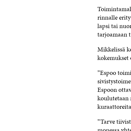
Toimintamall
rinnalle erit
lapsi tai nuo
tarjoamaan t
Mikkelissä k
kokemukset o
”Espoo toimi
sivistystoim
Espoon ottav
koulutetaan 
kuraattoreit
”Tarve tiivis
monessa yhtey