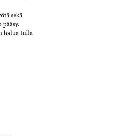
yötä sekä
o pääsy.
 halua tulla