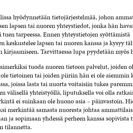
issa hyödynnetään tietojärjestelmää, johon ammat
isen lapsen tai nuoren yhteystiedot, jonka hän hava
i tuen tarpeessa. Ennen yhteystietojen syöttämistä
n keskustelee lapsen tai nuoren kanssa ja kysyy täl
en kirjaamiseen. Tarvittaessa lupa pyydetään myös h
esimerkiksi tuoda nuoren tietoon palvelut, joiden 
 ole tietoinen tai joiden piiriin hän ei ole aiemmin
ssa, joissa lasta tai nuorta voitaisiin tukea paremm
n välisellä yhteistyöllä, liputuksella voi olla ratkai
kintä ei suinkaan ole huono asia – päinvastoin. H
kaksi merkintää samasta nuoresta johtaa ammattilais
an ja sopimaan yhdessä perheen kanssa sopivista t
n tilannetta.