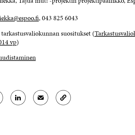
iekka, Tajua mut! -projektin projektipäällikkö, E
iekka@espoo.fi
, 043 825 6043
arkastusvaliokunnan suositukset (
Tarkastusvali
014 vp
)
 uudistaminen
J
J
K
A
A
O
A
A
P
L
S
I
I
Ä
O
N
H
I