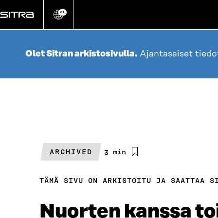
Siirry
suoraan
FI
Vaihda
sivuston
sisältöön
kieli
Olet Sitran arkistosivulla.
Ajantasaiset tied
ARCHIVED
Arvioitu
3 min
lukuaika
TÄMÄ SIVU ON ARKISTOITU JA SAATTAA S
Nuorten kanssa to