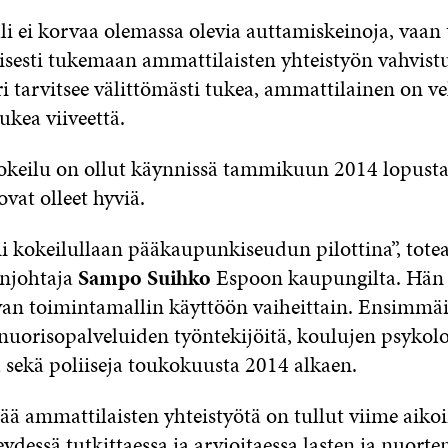
i ei korvaa olemassa olevia auttamiskeinoja, vaan 
yisesti tukemaan ammattilaisten yhteistyön vahvist
ri tarvitsee välittömästi tukea, ammattilainen on ve
ukea viiveettä.
okeilu on ollut käynnissä tammikuun 2014 lopusta 
vat olleet hyviä.
i kokeilullaan pääkaupunkiseudun pilottina”, tote
enjohtaja
Sampo Suihko
Espoon kaupungilta. Hän 
an toimintamallin käyttöön vaiheittain. Ensimmä
nuorisopalveluiden työntekijöitä, koulujen psykolo
a sekä poliiseja toukokuusta 2014 alkaen.
tää ammattilaisten yhteistyötä on tullut viime aikoi
dessä tutkittaessa ja arvioitaessa lasten ja nuorte