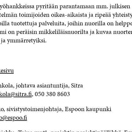
työhankkeissa pyritään parantamaan mm. julkisen
telmän toimijoiden oikea-aikaista ja ripeää yhteist
lla tuotettuja palveluita, joihin nuorilla on helpp
i on peräisin mikkeliläisnuorilta ja kuvaa nuorten
ja ymmärretyiksi.
esivu
la, johtava asiantuntija, Sitra
ola@sitra.fi
, 050 380 8603
, sivistystoimenjohtaja, Espoon kaupunki
o@espoo.fi