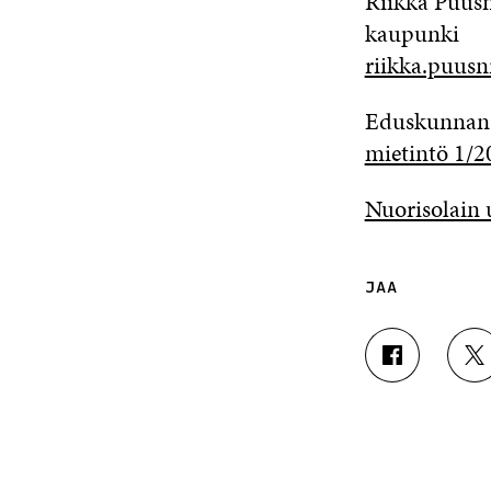
Riikka Puusn
kaupunki
riikka.puusn
Eduskunnan t
mietintö 1/2
Nuorisolain
JAA
J
J
A
A
A
A
F
T
A
W
C
I