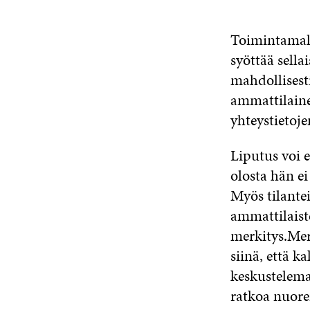
Toimintamall
syöttää sella
mahdollisest
ammattilaine
yhteystietoj
Liputus voi 
olosta hän ei
Myös tilantei
ammattilaiste
merkitys.Mer
siinä, että 
keskustelema
ratkoa nuore