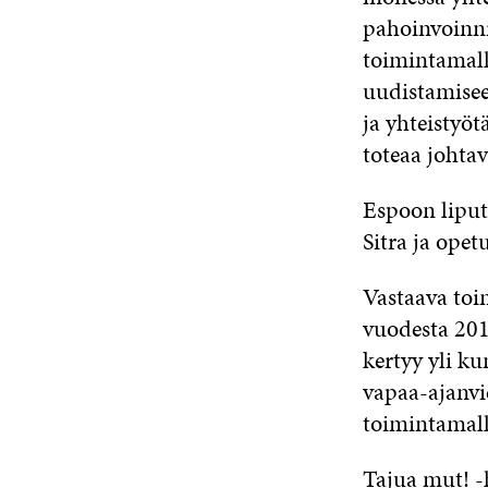
pahoinvoinni
toimintamall
uudistamisee
ja yhteistyöt
toteaa johta
Espoon liput
Sitra ja opet
Vastaava toi
vuodesta 2010
kertyy yli k
vapaa-ajanvi
toimintamall
Tajua mut! -