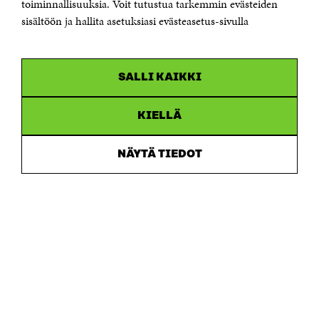
toiminnallisuuksia. Voit tutustua tarkemmin evästeiden
Saapumisohjeet
sisältöön ja hallita asetuksiasi evästeasetus-sivulla
Y-tunnus 0202132-3
OLEMME NÄISSÄ SOMEISSA
SALLI KAIKKI
Facebook
Avautuu
uudessa
Linkedin
ikkunassa
KIELLÄ
Avautuu
uudessa
Youtube
ikkunassa
Avautuu
NÄYTÄ TIEDOT
uudessa
Instagram
ikkunassa
Avautuu
uudessa
ikkunassa