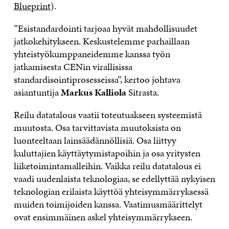
Blueprint
).
”Esistandardointi tarjoaa hyvät mahdollisuudet
jatkokehitykseen. Keskustelemme parhaillaan
yhteistyökumppaneidemme kanssa työn
jatkamisesta CENin virallisissa
standardisointiprosesseissa”, kertoo johtava
asiantuntija
Markus Kalliola
Sitrasta.
Reilu datatalous vaatii toteutuakseen systeemistä
muutosta. Osa tarvittavista muutoksista on
luonteeltaan lainsäädännöllisiä. Osa liittyy
kuluttajien käyttäytymistapoihin ja osa yritysten
liiketoimintamalleihin. Vaikka reilu datatalous ei
vaadi uudenlaista teknologiaa, se edellyttää nykyisen
teknologian erilaista käyttöä yhteisymmärryksessä
muiden toimijoiden kanssa. Vaatimusmäärittelyt
ovat ensimmäinen askel yhteisymmärrykseen.