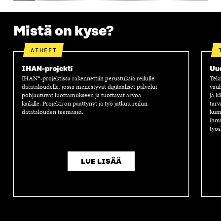
Mistä on kyse?
AIHEET
IHAN-projekti
Uu
IHAN®-projektissa rakennettiin perustuksia reilulle
Tekn
datataloudelle, jossa menestyvät digitaaliset palvelut
vauh
pohjautuvat luottamukseen ja tuottavat arvoa
ja k
kaikille. Projekti on päättynyt ja työ jatkuu reilun
tarv
datatalouden teemassa.
kump
ihmi
työs
LUE LISÄÄ