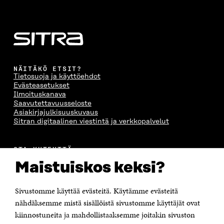
NÄITÄKÖ ETSIT?
Tietosuoja ja käyttöehdot
Evästeasetukset
Ilmoituskanava
Saavutettavuusseloste
Asiakirjajulkisuuskuvaus
Sitran digitaalinen viestintä ja verkkopalvelut
OTA YHTEYTTÄ
Suomen itsenäisyyden juhlarahasto Sitra
Maistuiskos keksi?
Itämerenkatu 11-13, PL 160,
00181 Helsinki
Sivustomme käyttää evästeitä. Käytämme evästeitä
Puhelin +358 294 618 991
Sähköpostiosoite
nähdäksemme mistä sisällöistä sivustomme käyttäjät ovat
etunimi.sukunimi@sitra.fi tai sitra@sitra.fi
kiinnostuneita ja mahdollistaaksemme joitakin sivuston