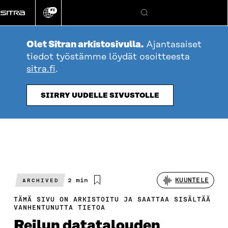
Siirry
FI
suoraan
Vaihda
Hae
sivuston
sisältöön
kieli
Olet Sitran arkistosivulla.
Ajantasaiset
tiedot työstämme löydät osoitteesta
sitra.fi
.
SIIRRY UUDELLE SIVUSTOLLE
Arvioitu
2 min
KUUNTELE
ARCHIVED
lukuaika
TÄMÄ SIVU ON ARKISTOITU JA SAATTAA SISÄLTÄÄ
VANHENTUNUTTA TIETOA
Reilun datatalouden