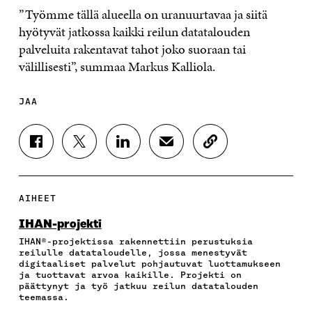
”Työmme tällä alueella on uranuurtavaa ja siitä
hyötyvät jatkossa kaikki reilun datatalouden
palveluita rakentavat tahot joko suoraan tai
välillisesti”, summaa Markus Kalliola.
JAA
J
J
J
J
K
A
A
A
A
O
A
A
A
A
P
F
T
L
S
I
A
W
I
Ä
O
AIHEET
C
I
N
H
I
E
T
K
K
A
IHAN-projekti
B
T
E
Ö
R
IHAN®-projektissa rakennettiin perustuksia
O
E
D
P
T
reilulle datataloudelle, jossa menestyvät
O
R
I
O
I
digitaaliset palvelut pohjautuvat luottamukseen
K
I
N
S
K
ja tuottavat arvoa kaikille. Projekti on
I
S
I
T
K
päättynyt ja työ jatkuu reilun datatalouden
S
S
S
I
E
teemassa.
S
Ä
S
L
L