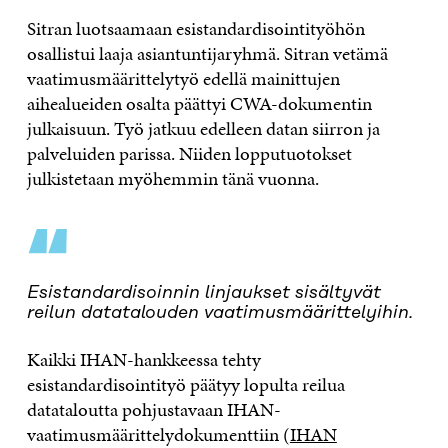
Sitran luotsaamaan esistandardisointityöhön
osallistui laaja asiantuntijaryhmä. Sitran vetämä
vaatimusmäärittelytyö edellä mainittujen
aihealueiden osalta päättyi CWA-dokumentin
julkaisuun. Työ jatkuu edelleen datan siirron ja
palveluiden parissa. Niiden lopputuotokset
julkistetaan myöhemmin tänä vuonna.
“
Esistandardisoinnin linjaukset sisältyvät
reilun datatalouden vaatimusmäärittelyihin.
Kaikki IHAN-hankkeessa tehty
esistandardisointityö päätyy lopulta reilua
datataloutta pohjustavaan IHAN-
vaatimusmäärittelydokumenttiin (
IHAN