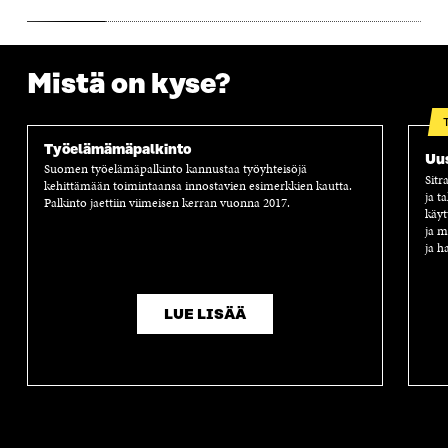
S
S
S
A
S
A
S
S
A
A
S
A
Mistä on kyse?
Työelämämäpalkinto
Uus
Suomen työelämäpalkinto kannustaa työyhteisöjä
Sitr
kehittämään toimintaansa innostavien esimerkkien kautta.
ja t
Palkinto jaettiin viimeisen kerran vuonna 2017.
käyt
ja m
ja h
LUE LISÄÄ