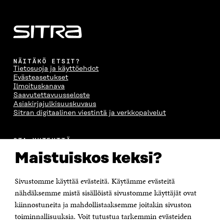
NÄITÄKÖ ETSIT?
Tietosuoja ja käyttöehdot
Evästeasetukset
Ilmoituskanava
Saavutettavuusseloste
Asiakirjajulkisuuskuvaus
Sitran digitaalinen viestintä ja verkkopalvelut
OTA YHTEYTTÄ
Suomen itsenäisyyden juhlarahasto Sitra
Maistuiskos keksi?
Itämerenkatu 11-13, PL 160,
00181 Helsinki
Sivustomme käyttää evästeitä. Käytämme evästeitä
Puhelin +358 294 618 991
Sähköpostiosoite
nähdäksemme mistä sisällöistä sivustomme käyttäjät ovat
etunimi.sukunimi@sitra.fi tai sitra@sitra.fi
kiinnostuneita ja mahdollistaaksemme joitakin sivuston
Saapumisohjeet
toiminnallisuuksia. Voit tutustua tarkemmin evästeiden