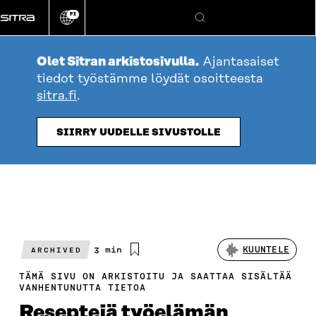
Siirry
FI
suoraan
Vaihda
Hae
sivuston
sisältöön
kieli
Olet Sitran arkistosivulla.
Ajantasaiset
tiedot työstämme löydät osoitteesta
sitra.fi
.
SIIRRY UUDELLE SIVUSTOLLE
Arvioitu
3 min
KUUNTELE
ARCHIVED
lukuaika
TÄMÄ SIVU ON ARKISTOITU JA SAATTAA SISÄLTÄÄ
VANHENTUNUTTA TIETOA
Reseptejä työelämän