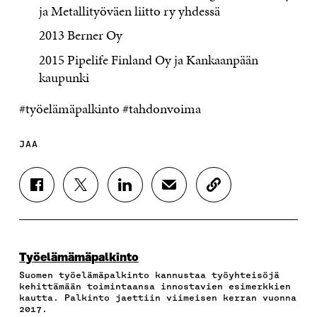
ja Metallityöväen liitto ry yhdessä
2013 Berner Oy
2015 Pipelife Finland Oy ja Kankaanpään
kaupunki
#työelämäpalkinto #tahdonvoima
JAA
J
J
J
J
K
A
A
A
A
O
A
A
A
A
P
F
T
L
S
I
A
W
I
Ä
O
C
I
N
H
I
Työelämämäpalkinto
E
T
K
K
A
Suomen työelämäpalkinto kannustaa työyhteisöjä
B
T
E
Ö
R
kehittämään toimintaansa innostavien esimerkkien
O
E
D
P
T
kautta. Palkinto jaettiin viimeisen kerran vuonna
O
R
I
O
I
2017.