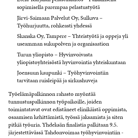
sopimisella parempaa pelastustyötä
Järvi-Saimaan Palvelut Oy, Sulkava –
Työhurjuutta, rohkeasti yhdessä
Skanska Oy, Tampere – Yhteistyötä ja oppeja yli
useamman sukupolven ja organisaation
Turun yliopisto – Hyvinvoivasta
yliopistoyhteisöstä hyvinvointia yhteiskuntaan
Joensuun kaupunki – Työhyvinvointiin
tarvitaan ruisleipää ja sirkushuveja
Työelämäpalkinnon rahasto myöntää
tunnustuspalkinnon työpaikoille, joiden
toimintatavat ovat edistäneet elinikäistä oppimista,
osaamisen kehittämistä, työssä jaksamista ja siten
pitkiä työuria. Yhdeksän finalistia palkitaan 9.5.
järjestettävässä Tahdonvoimaa työhyvinvointiin -