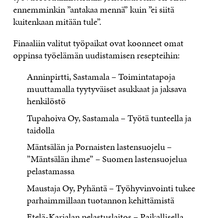
ennemminkin ”antakaa mennä” kuin ”ei siitä
kuitenkaan mitään tule”.
Finaaliin valitut työpaikat ovat koonneet omat
oppinsa työelämän uudistamisen resepteihin:
Anninpirtti, Sastamala – Toimintatapoja
muuttamalla tyytyväiset asukkaat ja jaksava
henkilöstö
Tupahoiva Oy, Sastamala – Työtä tunteella ja
taidolla
Mäntsälän ja Pornaisten lastensuojelu –
”Mäntsälän ihme” – Suomen lastensuojelua
pelastamassa
Maustaja Oy, Pyhäntä – Työhyvinvointi tukee
parhaimmillaan tuotannon kehittämistä
Etelä-Karjalan pelastuslaitos – Paikallisella