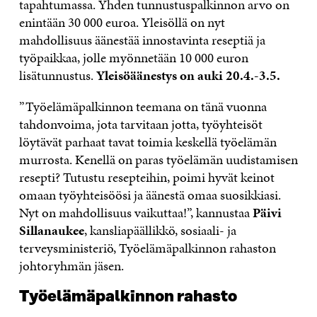
tapahtumassa. Yhden tunnustuspalkinnon arvo on
enintään 30 000 euroa. Yleisöllä on nyt
mahdollisuus äänestää innostavinta reseptiä ja
työpaikkaa, jolle myönnetään 10 000 euron
lisätunnustus.
Yleisöäänestys on auki 20.4.-3.5.
”Työelämäpalkinnon teemana on tänä vuonna
tahdonvoima, jota tarvitaan jotta, työyhteisöt
löytävät parhaat tavat toimia keskellä työelämän
murrosta. Kenellä on paras työelämän uudistamisen
resepti? Tutustu resepteihin, poimi hyvät keinot
omaan työyhteisöösi ja äänestä omaa suosikkiasi.
Nyt on mahdollisuus vaikuttaa!”, kannustaa
Päivi
Sillanaukee
, kansliapäällikkö, sosiaali- ja
terveysministeriö, Työelämäpalkinnon rahaston
johtoryhmän jäsen.
Työelämäpalkinnon rahasto