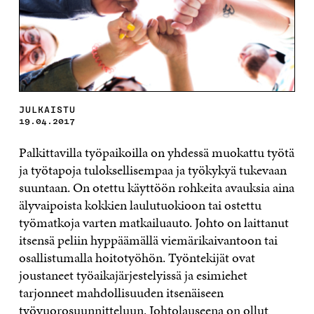
JULKAISTU
19.04.2017
Palkittavilla työpaikoilla on yhdessä muokattu työtä
ja työtapoja tuloksellisempaa ja työkykyä tukevaan
suuntaan. On otettu käyttöön rohkeita avauksia aina
älyvaipoista kokkien laulutuokioon tai ostettu
työmatkoja varten matkailuauto. Johto on laittanut
itsensä peliin hyppäämällä viemärikaivantoon tai
osallistumalla hoitotyöhön. Työntekijät ovat
joustaneet työaikajärjestelyissä ja esimiehet
tarjonneet mahdollisuuden itsenäiseen
työvuorosuunnitteluun. Johtolauseena on ollut