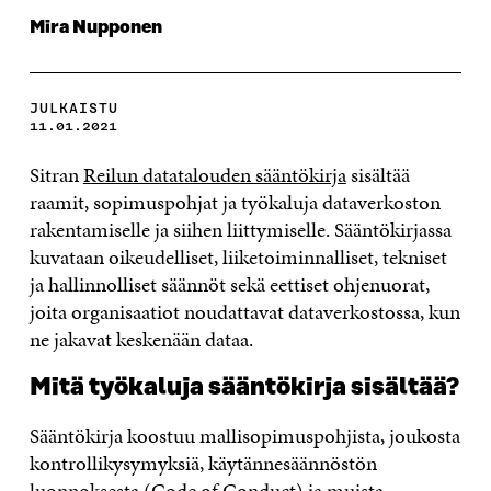
Mira Nupponen
JULKAISTU
11.01.2021
Sitran
Reilun datatalouden sääntökirja
sisältää
raamit, sopimuspohjat ja työkaluja dataverkoston
rakentamiselle ja siihen liittymiselle. Sääntökirjassa
kuvataan oikeudelliset, liiketoiminnalliset, tekniset
ja hallinnolliset säännöt sekä eettiset ohjenuorat,
joita organisaatiot noudattavat dataverkostossa, kun
ne jakavat keskenään dataa.
Mitä työkaluja sääntökirja sisältää?
Sääntökirja koostuu mallisopimuspohjista, joukosta
kontrollikysymyksiä, käytännesäännöstön
luonnoksesta (Code of Conduct) ja muista