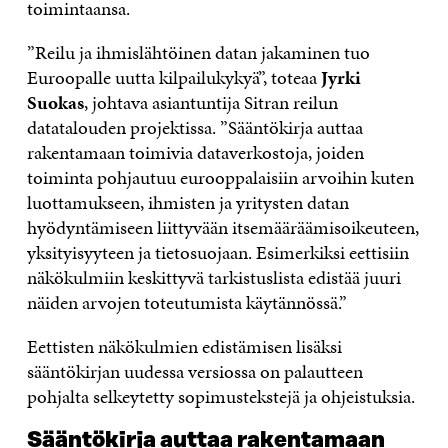
toimintaansa.
”Reilu ja ihmislähtöinen datan jakaminen tuo
Euroopalle uutta kilpailukykyä”, toteaa
Jyrki
Suokas
, johtava asiantuntija Sitran reilun
datatalouden projektissa. ”Sääntökirja auttaa
rakentamaan toimivia dataverkostoja, joiden
toiminta pohjautuu eurooppalaisiin arvoihin kuten
luottamukseen, ihmisten ja yritysten datan
hyödyntämiseen liittyvään itsemääräämisoikeuteen,
yksityisyyteen ja tietosuojaan. Esimerkiksi eettisiin
näkökulmiin keskittyvä tarkistuslista edistää juuri
näiden arvojen toteutumista käytännössä.”
Eettisten näkökulmien edistämisen lisäksi
sääntökirjan uudessa versiossa on palautteen
pohjalta selkeytetty sopimustekstejä ja ohjeistuksia.
Sääntökirja auttaa rakentamaan