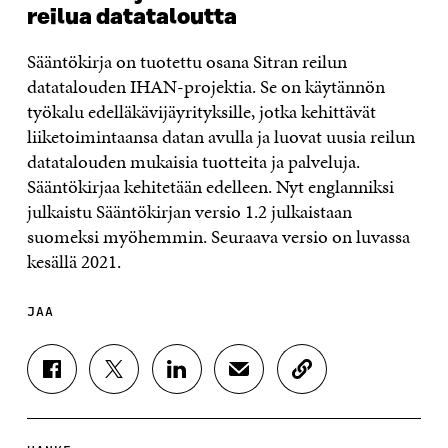
reilua datataloutta
Sääntökirja on tuotettu osana Sitran reilun
datatalouden IHAN-projektia. Se on käytännön
työkalu edelläkävijäyrityksille, jotka kehittävät
liiketoimintaansa datan avulla ja luovat uusia reilun
datatalouden mukaisia tuotteita ja palveluja.
Sääntökirjaa kehitetään edelleen. Nyt englanniksi
julkaistu Sääntökirjan versio 1.2 julkaistaan
suomeksi myöhemmin. Seuraava versio on luvassa
kesällä 2021.
JAA
J
J
J
J
K
A
A
A
A
O
A
A
A
A
P
F
T
L
S
I