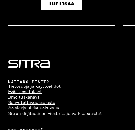
LUE LISÄÄ
NÄITÄKÖ ETSIT?
Tietosuoja ja käyttöehdot
Evästeasetukset
Ilmoituskanava
Saavutettavuusseloste
Asiakirjajulkisuuskuvaus
Sitran digitaalinen viestintä ja verkkopalvelut
OTA YHTEYTTÄ
Suomen itsenäisyyden juhlarahasto Sitra