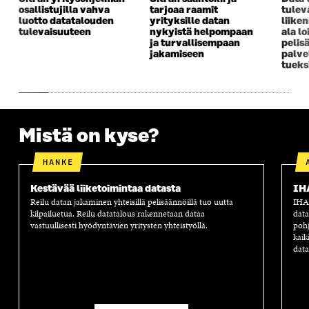
I
K
I
A
osallistujilla vahva
tarjoaa raamit
tulev
K
K
K
I
luotto datatalouden
yrityksille datan
liike
K
U
K
K
tulevaisuuteen
nykyistä helpompaan
ala lo
U
N
U
K
ja turvallisempaan
pelis
N
A
N
U
jakamiseen
palve
A
S
A
N
tueks
S
S
S
A
S
A
S
S
A
A
S
A
Mistä on kyse?
HANKE
Kestävää liiketoimintaa datasta
IH
Reilu datan jakaminen yhteisillä pelisäännöillä tuo uutta
IHAN
kilpailuetua. Reilu datatalous rakennetaan dataa
data
vastuullisesti hyödyntävien yritysten yhteistyöllä.
pohj
kaik
data