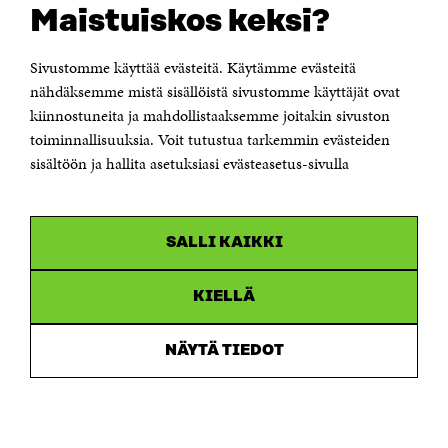
Maistuiskos keksi?
Itämerenkatu 11-13, PL 160,
00181 Helsinki
Sivustomme käyttää evästeitä. Käytämme evästeitä
Puhelin +358 294 618 991
Sähköpostiosoite
nähdäksemme mistä sisällöistä sivustomme käyttäjät ovat
etunimi.sukunimi@sitra.fi tai sitra@sitra.fi
kiinnostuneita ja mahdollistaaksemme joitakin sivuston
Saapumisohjeet
toiminnallisuuksia. Voit tutustua tarkemmin evästeiden
sisältöön ja hallita asetuksiasi evästeasetus-sivulla
Y-tunnus 0202132-3
OLEMME NÄISSÄ SOMEISSA
SALLI KAIKKI
Facebook
Avautuu
uudessa
Linkedin
ikkunassa
KIELLÄ
Avautuu
uudessa
Youtube
ikkunassa
Avautuu
NÄYTÄ TIEDOT
uudessa
Instagram
ikkunassa
Avautuu
uudessa
ikkunassa