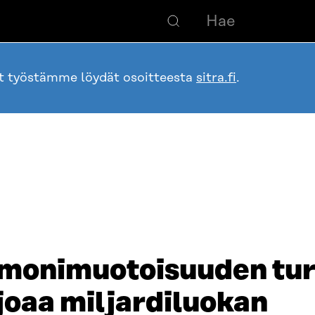
ot työstämme löydät osoitteesta
sitra.fi
.
n monimuotoisuuden tu
rjoaa miljardiluokan