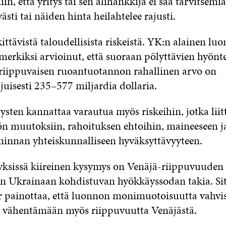
iin, että yritys tai sen alihankkija ei saa tarvitsemi
västi tai näiden hinta heilahtelee rajusti.
ttävistä taloudellisista riskeistä. YK:n alainen luo
merkiksi arvioinut, että suoraan pölyttävien hyönt
riippuvaisen ruoantuotannon rahallinen arvo on
uisesti 235–577 miljardia dollaria.
tysten kannattaa varautua myös riskeihin, jotka liit
n muutoksiin, rahoituksen ehtoihin, maineeseen j
iminnan yhteiskunnalliseen hyväksyttävyyteen.
yksissä kiireinen kysymys on Venäjä-riippuvuuden
 Ukrainaan kohdistuvan hyökkäyssodan takia. Sit
r
painottaa, että luonnon monimuotoisuutta vahvis
a vähentämään myös riippuvuutta Venäjästä.