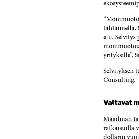
ekosysteemip
”Monimuotoin
tähtäimellä.
etu. Selvity
monimuotoisu
yrityksille”, 
Selvityksen 
Consulting.
Valtavat m
Maailman ta
ratkaisuilla 
dollarin vuot