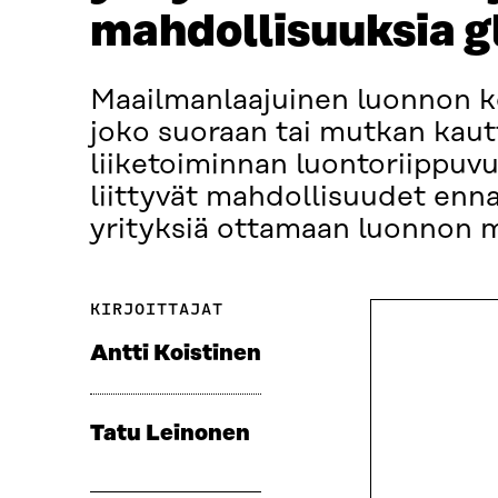
mahdollisuuksia gl
Maailmanlaajuinen luonnon kö
joko suoraan tai mutkan kaut
liiketoiminnan luontoriippuv
liittyvät mahdollisuudet enna
yrityksiä ottamaan luonnon 
KIRJOITTAJAT
Antti Koistinen
Tatu Leinonen