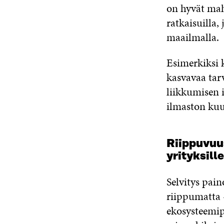
on hyvät mah
ratkaisuilla
maailmalla.
Esimerkiksi 
kasvavaa tarv
liikkumisen i
ilmaston kuu
Riippuvuus
yrityksille
Selvitys pain
riippumatta –
ekosysteemip