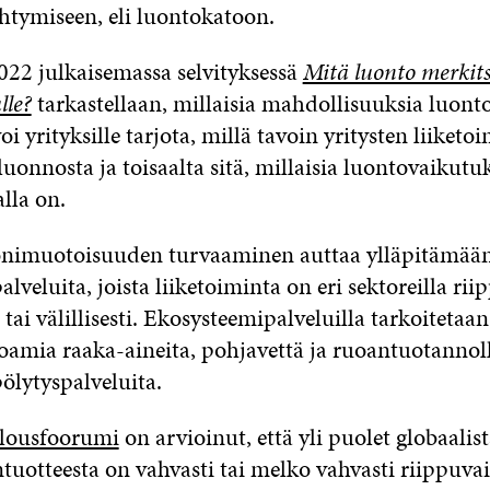
htymiseen, eli luontokatoon.
2022 julkaisemassa selvityksessä
Mitä luonto merkit
lle?
tarkastellaan, millaisia mahdollisuuksia luon
i yrityksille tarjota, millä tavoin yritysten liiketo
luonnosta ja toisaalta sitä, millaisia luontovaikutu
lla on.
imuotoisuuden turvaaminen auttaa ylläpitämään 
lveluita, joista liiketoiminta on eri sektoreilla rii
tai välillisesti. Ekosysteemipalveluilla tarkoitetaa
oamia raaka-aineita, pohjavettä ja ruoantuotannol
pölytyspalveluita.
lousfoorumi
on arvioinut, että yli puolet globaalis
tuotteesta on vahvasti tai melko vahvasti riippuvai