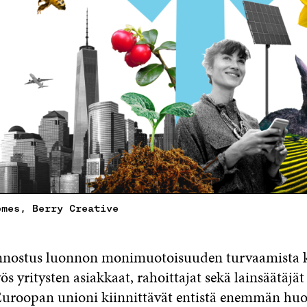
emes, Berry Creative
iinnostus luonnon monimuotoisuuden turvaamista 
s yritysten asiakkaat, rahoittajat sekä lainsäätäjät 
Euroopan unioni kiinnittävät entistä enemmän hu