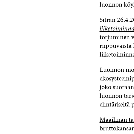
luonnon köy
Sitran 26.4.
liiketoiminna
torjuminen vo
riippuvaista 
liiketoiminna
Luonnon mon
ekosysteemipa
joko suoraan 
luonnon tarj
elintärkeitä 
Maailman ta
bruttokansan