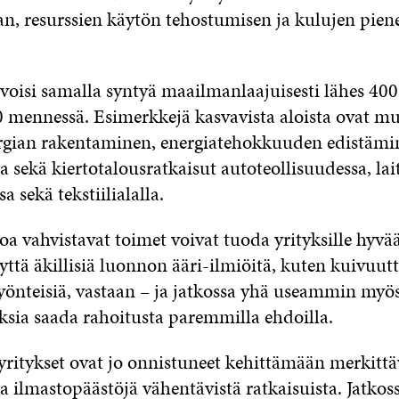
an, resurssien käytön tehostumisen ja kulujen pie
voisi samalla syntyä maailmanlaajuisesti lähes 40
 mennessä. Esimerkkejä kasvavista aloista ovat 
rgian rakentaminen, energiatehokkuuden edistämi
 sekä kiertotalousratkaisut autoteollisuudessa, lait
a sekä tekstiilialalla.
oa vahvistavat toimet voivat tuoda yrityksille hyvä
ttä äkillisiä luonnon ääri-ilmiöitä, kuten kuivuut
hyönteisiä, vastaan – ja jatkossa yhä useammin myö
sia saada rahoitusta paremmilla ehdoilla.
yritykset ovat jo onnistuneet kehittämään merkitt
a ilmastopäästöjä vähentävistä ratkaisuista. Jatko