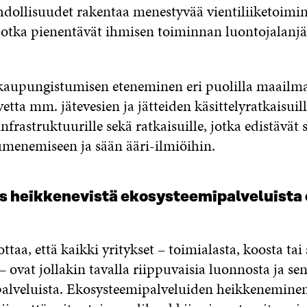
dollisuudet rakentaa menestyvää vientiliiketoimi
, jotka pienentävät ihmisen toiminnan luontojalanjä
kaupungistumisen eteneminen eri puolilla maailma
etta mm. jätevesien ja jätteiden käsittelyratkaisuill
nfrastruktuurille sekä ratkaisuille, jotka edistävät
menemiseen ja sään ääri-ilmiöihin.
 heikkenevistä ekosysteemipalveluista o
ottaa, että kaikki yritykset – toimialasta, koosta tai 
 ovat jollakin tavalla riippuvaisia luonnosta ja se
alveluista. Ekosysteemipalveluiden heikkeneminen