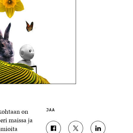
kohtaan on
JAA
eri maissa ja
omioita
J
J
J