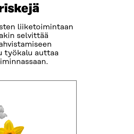
riskejä
ten liiketoimintaan
kin selvittää
vahvistamiseen
u työkalu auttaa
iminnassaan.