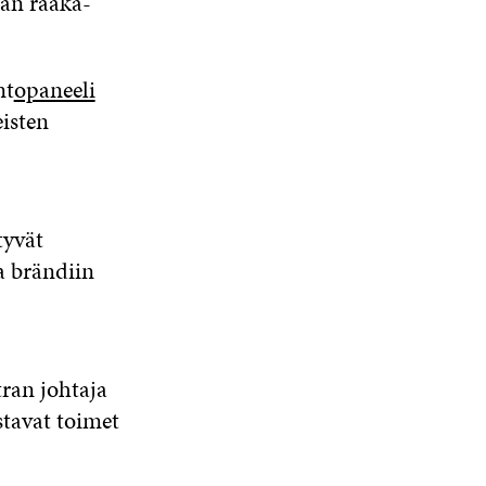
aan raaka-
nt
opaneeli
eisten
tyvät
a brändiin
ran johtaja
tavat toimet