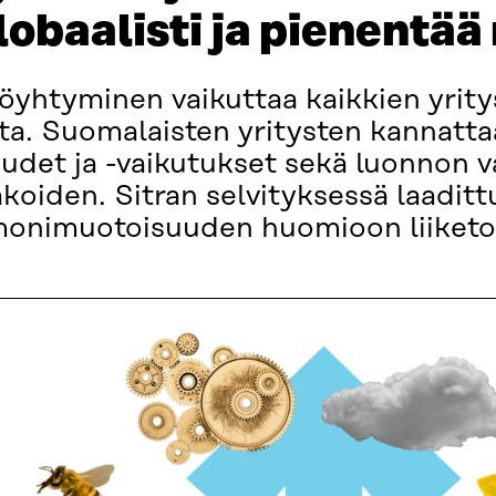
obaalisti ja pienentää 
yhtyminen vaikuttaa kaikkien yritys
ta. Suomalaisten yritysten kannattaa
uudet ja -vaikutukset sekä luonnon 
koiden. Sitran selvityksessä laaditt
monimuotoisuuden huomioon liiketo