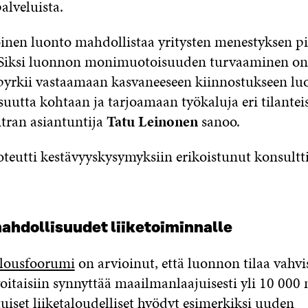
alveluista.
en luonto mahdollistaa yritysten menestyksen pi
 Siksi luonnon monimuotoisuuden turvaaminen on 
s pyrkii vastaamaan kasvaneeseen kiinnostukseen l
utta kohtaan ja tarjoamaan työkaluja eri tilanteiss
Sitran asiantuntija
Tatu Leinonen
sanoo.
toteutti kestävyyskysymyksiin erikoistunut konsultt
ahdollisuudet liiketoiminnalle
lousfoorumi
on arvioinut, että luonnon tilaa vahvis
voitaisiin synnyttää maailmanlaajuisesti yli 10 000 
uiset liiketaloudelliset hyödyt esimerkiksi uuden