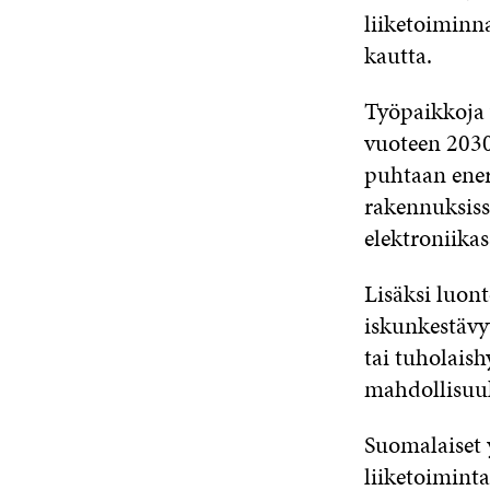
liiketoiminn
kautta.
Työpaikkoja 
vuoteen 2030
puhtaan ene
rakennuksissa
elektroniikass
Lisäksi luont
iskunkestävyy
tai tuholais
mahdollisuuk
Suomalaiset 
liiketoiminta