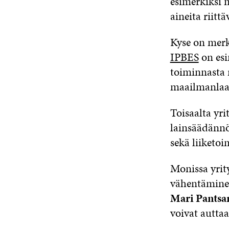
esimerkiksi n
aineita riittä
Kyse on merki
IPBES
on esi
toiminnasta 
maailmanlaaj
Toisaalta yri
lainsäädännö
sekä liiketo
Monissa yrit
vähentäminen
Mari Pantsa
voivat autta