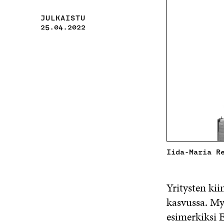
JULKAISTU
25.04.2022
Iida-Maria R
Yritysten k
kasvussa. Myö
esimerkiksi 