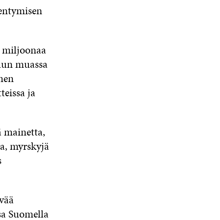
nentymisen
0 miljoonaa
muun muassa
nen
teissa ja
ä mainetta,
ta, myrskyjä
s
ävää
ssa Suomella