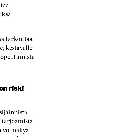
ntaa
lkeä
a tarkoittaa
e, kestävälle
 sopeutumista
n riski
sijainnista
n tarjoamista
 voi näkyä