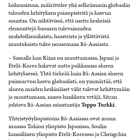
kokonaisuus, määrittelee yhä selkeämmin globaalin
talouden kehityksen painopisteitä ja kasvun
suuntaa. On nähtävissä, että useita keskeisiä
elementtejä Suomen tulevaisuuden
mahdollisuuksista, haasteista ja yllättävistä
muutoksista tulee nousemaan Itä-Aasiasta.
– Samalla kun Kiina on muuttumassa, Japani ja
Etelä-Korea hakevat uutta paikkaansa alueen
kehityksessä. Yhtä tärkeää kuin Itä-Aasian alueen
painoarvon kasvu globaalisti, on ymmärtää, että
alueen maiden keskinäiset välit tulevat kehittymään
ja muuttumaan, sanoo hankkeen vetäjä, Sitran
johtava Itä-Aasian asiantuntija
Teppo Turkki
.
Yhteistyöyliopistoina Itä-Aasiassa ovat muun
muassa Tokion yliopisto Japanissa, Soulin
kansallinen yliopisto Etelä-Koreassa ja Chengchin