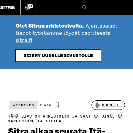
Siirry
FI
suoraan
Vaihda
Hae
sivuston
sisältöön
kieli
Olet Sitran arkistosivulla.
Ajantasaiset
tiedot työstämme löydät osoitteesta
sitra.fi
.
SIIRRY UUDELLE SIVUSTOLLE
Arvioitu
2 min
KUUNTELE
ARCHIVED
lukuaika
TÄMÄ SIVU ON ARKISTOITU JA SAATTAA SISÄLTÄÄ
VANHENTUNUTTA TIETOA
Sitra alkaa seurata Itä-