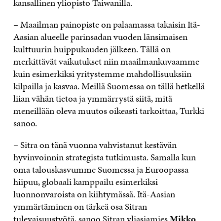
kansallinen yliopisto Taiwanilla.
– Maailman painopiste on palaamassa takaisin Itä-
Aasian alueelle parinsadan vuoden länsimaisen
kulttuurin huippukauden jälkeen. Tällä on
merkittävät vaikutukset niin maailmankuvaamme
kuin esimerkiksi yritystemme mahdollisuuksiin
kilpailla ja kasvaa. Meillä Suomessa on tällä hetkellä
liian vähän tietoa ja ymmärrystä siitä, mitä
meneillään oleva muutos oikeasti tarkoittaa, Turkki
sanoo.
– Sitra on tänä vuonna vahvistanut kestävän
hyvinvoinnin strategista tutkimusta. Samalla kun
oma talouskasvumme Suomessa ja Euroopassa
hiipuu, globaali kamppailu esimerkiksi
luonnonvaroista on kiihtymässä. Itä-Aasian
ymmärtäminen on tärkeä osa Sitran
tulevaisuustyötä, sanoo Sitran yliasiamies
Mikko