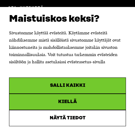
OTA YHTEYTTÄ
Suomen itsenäisyyden juhlarahasto Sitra
Maistuiskos keksi?
Itämerenkatu 11-13, PL 160,
00181 Helsinki
Sivustomme käyttää evästeitä. Käytämme evästeitä
Puhelin +358 294 618 991
Sähköpostiosoite
nähdäksemme mistä sisällöistä sivustomme käyttäjät ovat
etunimi.sukunimi@sitra.fi tai sitra@sitra.fi
kiinnostuneita ja mahdollistaaksemme joitakin sivuston
toiminnallisuuksia. Voit tutustua tarkemmin evästeiden
Saapumisohjeet
sisältöön ja hallita asetuksiasi evästeasetus-sivulla
Y-tunnus 0202132-3
OLEMME NÄISSÄ SOMEISSA
SALLI KAIKKI
Facebook
Avautuu
uudessa
Linkedin
ikkunassa
KIELLÄ
Avautuu
uudessa
Youtube
ikkunassa
Avautuu
NÄYTÄ TIEDOT
uudessa
Instagram
ikkunassa
Avautuu
uudessa