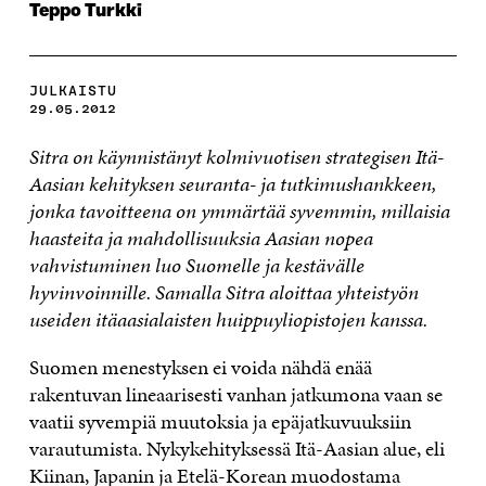
Teppo Turkki
JULKAISTU
29.05.2012
Sitra on käynnistänyt kolmivuotisen strategisen Itä-
Aasian kehityksen seuranta- ja tutkimushankkeen,
jonka tavoitteena on ymmärtää syvemmin, millaisia
haasteita ja mahdollisuuksia Aasian nopea
vahvistuminen luo Suomelle ja kestävälle
hyvinvoinnille. Samalla Sitra aloittaa yhteistyön
useiden itäaasialaisten huippuyliopistojen kanssa.
Suomen menestyksen ei voida nähdä enää
rakentuvan lineaarisesti vanhan jatkumona vaan se
vaatii syvempiä muutoksia ja epäjatkuvuuksiin
varautumista. Nykykehityksessä Itä-Aasian alue, eli
Kiinan, Japanin ja Etelä-Korean muodostama