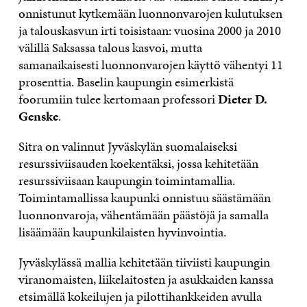
onnistunut kytkemään luonnonvarojen kulutuksen
ja talouskasvun irti toisistaan: vuosina 2000 ja 2010
välillä Saksassa talous kasvoi, mutta
samanaikaisesti luonnonvarojen käyttö vähentyi 11
prosenttia. Baselin kaupungin esimerkistä
foorumiin tulee kertomaan professori
Dieter D.
Genske
.
Sitra on valinnut Jyväskylän suomalaiseksi
resurssiviisauden koekentäksi, jossa kehitetään
resurssiviisaan kaupungin toimintamallia.
Toimintamallissa kaupunki onnistuu säästämään
luonnonvaroja, vähentämään päästöjä ja samalla
lisäämään kaupunkilaisten hyvinvointia.
Jyväskylässä mallia kehitetään tiiviisti kaupungin
viranomaisten, liikelaitosten ja asukkaiden kanssa
etsimällä kokeilujen ja pilottihankkeiden avulla