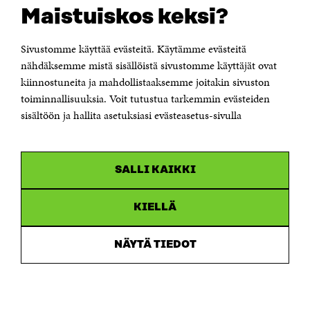
Suomen itsenäisyyden juhlarahasto Sitra
Maistuiskos keksi?
Itämerenkatu 11-13, PL 160,
00181 Helsinki
Sivustomme käyttää evästeitä. Käytämme evästeitä
Puhelin +358 294 618 991
Sähköpostiosoite
nähdäksemme mistä sisällöistä sivustomme käyttäjät ovat
etunimi.sukunimi@sitra.fi tai sitra@sitra.fi
kiinnostuneita ja mahdollistaaksemme joitakin sivuston
toiminnallisuuksia. Voit tutustua tarkemmin evästeiden
Saapumisohjeet
sisältöön ja hallita asetuksiasi evästeasetus-sivulla
Y-tunnus 0202132-3
OLEMME NÄISSÄ SOMEISSA
SALLI KAIKKI
Facebook
Avautuu
uudessa
Linkedin
ikkunassa
KIELLÄ
Avautuu
uudessa
Youtube
ikkunassa
Avautuu
NÄYTÄ TIEDOT
uudessa
Instagram
ikkunassa
Avautuu
uudessa
ikkunassa