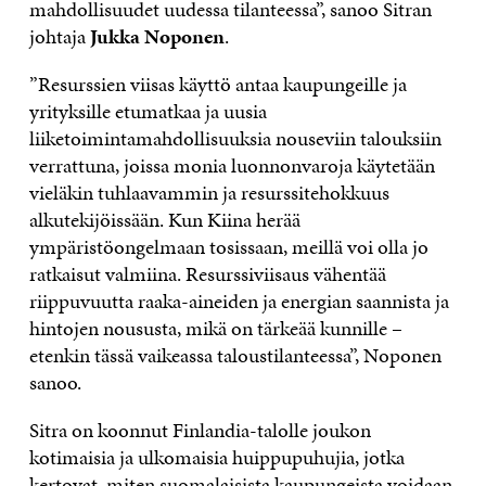
mahdollisuudet uudessa tilanteessa”, sanoo Sitran
johtaja
Jukka Noponen
.
”Resurssien viisas käyttö antaa kaupungeille ja
yrityksille etumatkaa ja uusia
liiketoimintamahdollisuuksia nouseviin talouksiin
verrattuna, joissa monia luonnonvaroja käytetään
vieläkin tuhlaavammin ja resurssitehokkuus
alkutekijöissään. Kun Kiina herää
ympäristöongelmaan tosissaan, meillä voi olla jo
ratkaisut valmiina. Resurssiviisaus vähentää
riippuvuutta raaka-aineiden ja energian saannista ja
hintojen noususta, mikä on tärkeää kunnille –
etenkin tässä vaikeassa taloustilanteessa”, Noponen
sanoo.
Sitra on koonnut Finlandia-talolle joukon
kotimaisia ja ulkomaisia huippupuhujia, jotka
kertovat, miten suomalaisista kaupungeista voidaan