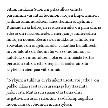
Sitran mukaan Suomen pitää alkaa entistä
paremmin varautua luonnonvarojen hupenemisen
ja ilmastonmuutoksen aiheuttamiin ongelmiin.
Runsaiden ja halpojen resurssien aika on pian
ohi, ja
edessä on raaka-aineiden, energian ja mineraalien
hintojen nousu. Resurssien niukkuus ja hintojen
epävakaus on ongelma, joka vaikuttaa haitallisesti
myös talouteen. Suomi tarvitsee tuotannon ja
kulutuksen muutoksen, joka ensimmäistä kertaa
perustuu siihen, että energiaa ja raaka-aineita
käytetään aiempaa vähemmän.
”Nykyinen tuhlaus ei yksinkertaisesti voi jatkua, on
pakko alkaa säästää resursseja ja käyttää niitä
järkevästi. Mutta sen sijaan että tämä olisi
negatiivinen asia, yritämme saada kaupungitkin
huomaamaan Suomen menestyksen