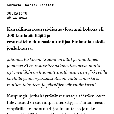
Kuvaaja: Daniel Schildt
JULKAISTU
26.11.2013
Kansallinen resurssiviisaus -foorumi kokoaa yli
300 kuntapäättäjää ja
resurssitehokkuusasiantuntijaa Finlandia-talolle
joulukuussa.
Johanna Kirkinen: ”Suomi on ollut peränpitäjien
joukossa EU:n resurssitehokkuustilastoissa, mutta
nyt meilläkin on huomattu, että resurssien järkevällä
käytöllä ja energiansäästöllä on valtava merkitys
kuntien talouteen ja päästöjen vähentämiseen.”
Kaupungit, jotka käyttävät resursseja säästäen, ovat
tulevaisuuden suurimpia menestyjiä. Tämän teesin
ympärille kokoontuu 4. joulukuuta iso joukko