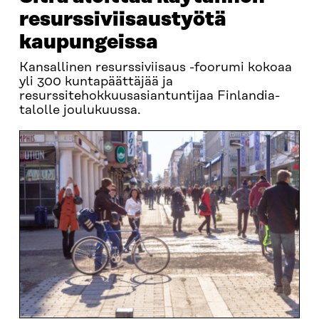
resurssiviisaustyötä
kaupungeissa
Kansallinen resurssiviisaus -foorumi kokoaa
yli 300 kuntapäättäjää ja
resurssitehokkuusasiantuntijaa Finlandia-
talolle joulukuussa.