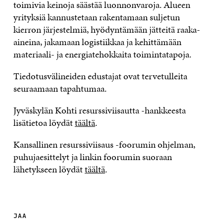
toimivia keinoja säästää luonnonvaroja. Alueen
yrityksiä kannustetaan rakentamaan suljetun
kierron järjestelmiä, hyödyntämään jätteitä raaka-
aineina, jakamaan logistiikkaa ja kehittämään
materiaali- ja energiatehokkaita toimintatapoja.
Tiedotusvälineiden edustajat ovat tervetulleita
seuraamaan tapahtumaa.
Jyväskylän Kohti resurssiviisautta -hankkeesta
lisätietoa löydät
täältä
.
Kansallinen resurssiviisaus -foorumin ohjelman,
puhujaesittelyt ja linkin foorumin suoraan
lähetykseen löydät
täältä
.
JAA