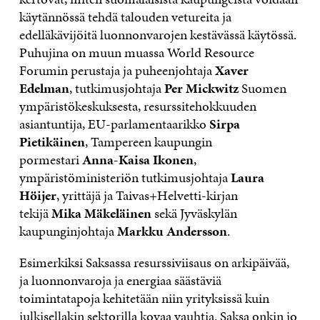
käytännössä tehdä talouden vetureita ja
edelläkävijöitä luonnonvarojen kestävässä käytössä.
Puhujina on muun muassa World Resource
Forumin perustaja ja puheenjohtaja
Xaver
Edelman
, tutkimusjohtaja
Per Mickwitz
Suomen
ympäristökeskuksesta, resurssitehokkuuden
asiantuntija, EU-parlamentaarikko
Sirpa
Pietikäinen
, Tampereen kaupungin
pormestari
Anna-Kaisa Ikonen
,
ympäristöministeriön tutkimusjohtaja
Laura
Höijer
, yrittäjä ja Taivas+Helvetti-kirjan
tekijä
Mika Mäkeläinen
sekä Jyväskylän
kaupunginjohtaja
Markku Andersson
.
Esimerkiksi Saksassa resurssiviisaus on arkipäivää,
ja luonnonvaroja ja energiaa säästäviä
toimintatapoja kehitetään niin yrityksissä kuin
julkisellakin sektorilla kovaa vauhtia. Saksa onkin jo