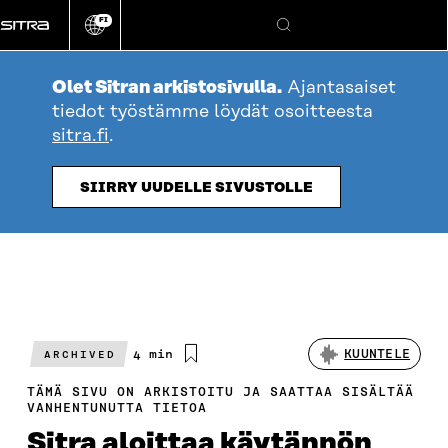
Siirry
FI
suoraan
Vaihda
Hae
sivuston
sisältöön
kieli
Olet Sitran arkistosivulla.
Ajantasaiset
tiedot työstämme löydät osoitteesta
sitra.fi
.
SIIRRY UUDELLE SIVUSTOLLE
Arvioitu
4 min
KUUNTELE
ARCHIVED
lukuaika
TÄMÄ SIVU ON ARKISTOITU JA SAATTAA SISÄLTÄÄ
VANHENTUNUTTA TIETOA
Sitra aloittaa käytännön