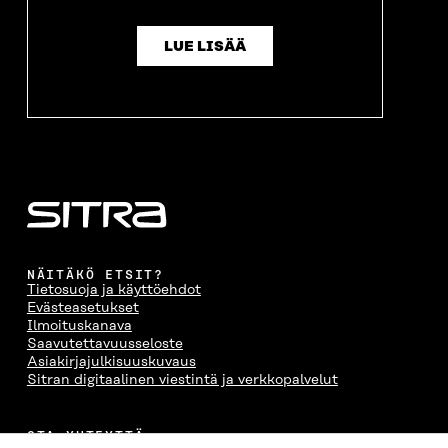
LUE LISÄÄ
NÄITÄKÖ ETSIT?
Tietosuoja ja käyttöehdot
Evästeasetukset
Ilmoituskanava
Saavutettavuusseloste
Asiakirjajulkisuuskuvaus
Sitran digitaalinen viestintä ja verkkopalvelut
OTA YHTEYTTÄ