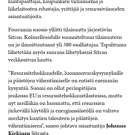
kuntapäättäjiä, kaupunkien virkamiehiä ja
liikelaitosten edustajia, yrittäjiä ja resurssiviisauden
asiantuntijoita.
Foorumin suosio yllätti tilaisuutta järjestävän
Sitran. Kolmellesadalle suunniteltuun tilaisuuteen
on jo ilmoittautunut yli 380 osallistujaa. Tapahtuma
lähetetään myös suorana lähetyksenä Sitran
verkkosivun kautta.
”Resurssitehokkuudelle, luonnonvarakysymyksille
ja päästöjen vähentämiselle on entistä enemmän
kysyntää. Suomi on ollut peränpitäjien
joukossa EU:n resurssitehokkuustilastoissa, mutta
nyt meilläkin on huomattu, että resurssien
järkevällä käytöllä ja energiansäästöllä on valtava
merkitys kuntien talouteen ja päästöjen
vähentämiseen”, sanoo johtava asiantuntija
Johanna
Kirkinen
Sitrasta.