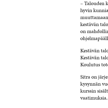
– Talouden k
hyvin kunnian
muuttamaan v
kestävän tal
on mahdolli
ohjelmapääll
Kestävän tal
Kestävän tal
Koulutus tot
Sitra on järj
kysynnän vuo
kurssin sisä
vaatimuksia.