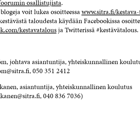
foorumin osallistujista
.
 blogeja voit lukea osoitteessa
www.sitra.fi/kestava-
kestävästä taloudesta käydään Facebookissa osoitte
k.com/kestavatalous
ja Twitterissä #kestävätalous.
öm, johtava asiantuntija, yhteiskunnallinen koulut
rom@sitra.fi, 050 351 2412
kanen, asiantuntija, yhteiskunnallinen koulutus
kkanen@sitra.fi, 040 836 7036)