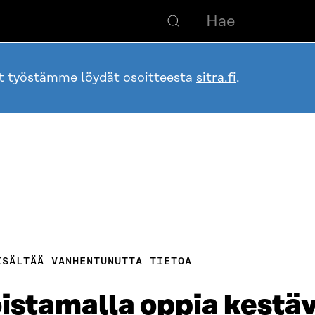
ot työstämme löydät osoitteesta
sitra.fi
.
ISÄLTÄÄ VANHENTUNUTTA TIETOA
oistamalla oppia kestä