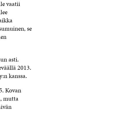
S
e vaatii
A
ulee
aikka
 sumuinen, se
men
n asti.
eväällä 2013.
y:n kanssa.
05. Kovan
n, mutta
äivän