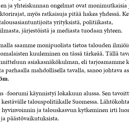
en ja yhteiskunnan ongelmat ovat monimutkaisia ja
ektorirajat, myös ratkaisuja pitää hakea yhdessä. Ke
alousasiantuntijoita yrityksistä, politiikasta,
lmasta, järjestöistä ja mediasta tuodaan yhteen.
malla saamme monipuolista tietoa talouden ilmiöi
suomalaisten kuuleminen on tässä tärkeää. Tällä ta
nnitteluun asiakasnäkökulman, eli tarjoamamme 
ta parhaalla mahdollisella tavalla, sanoo johtava a
röm
.
us -foorumi käynnistyi lokakuun alussa. Sen tavoit
kestävälle talouspolitiikalle Suomessa. Lähtökohta
n hyvinvoinnin ja talouskasvun kytkeminen irti lu
 ja päästövaikutuksista.