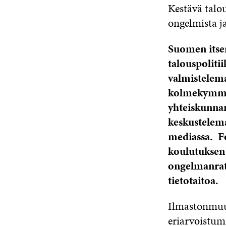
Kestävä talo
ongelmista ja
Suomen itsen
talouspoliti
valmistelema
kolmekymment
yhteiskunnan
keskustelema
mediassa. Fo
koulutuksen 
ongelmanratk
tietotaitoa.
Ilmastonmuu
eriarvoistumi