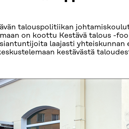
tävän talouspolitiikan johtamiskoul
lemaan on koottu Kestävä talous -foo
iantuntijoita laajasti yhteiskunnan er
keskustelemaan kestävästä taloudest