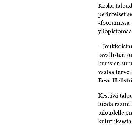
Koska taloud
perinteiset s
-foorumissa t
yliopistomaai
– Joukkoista
tavallisten 
kurssien suu
vastaa tarvet
Eeva Hellst
Kestävä talo
luoda raamit 
taloudelle o
kulutuksesta