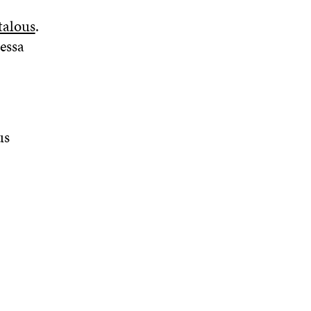
talous
.
essa
us