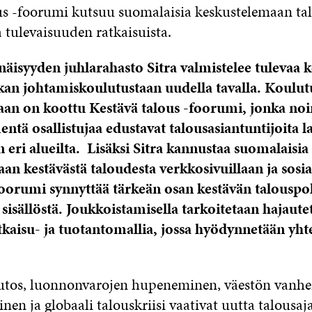
us -foorumi kutsuu suomalaisia keskustelemaan ta
 tulevaisuuden ratkaisuista.
äisyyden juhlarahasto Sitra valmistelee tulevaa 
ikan johtamiskoulutustaan uudella tavalla. Koulut
an on koottu Kestävä talous -foorumi, jonka noi
ä osallistujaa edustavat talousasiantuntijoita la
 eri alueilta. Lisäksi Sitra kannustaa suomalaisia
an kestävästä taloudesta verkkosivuillaan ja sosia
orumi synnyttää tärkeän osan kestävän talouspol
sisällöstä. Joukkoistamisella tarkoitetaan hajaute
aisu- ja tuotantomallia, jossa hyödynnetään yht
tos, luonnonvarojen hupeneminen, väestön vanh
nen ja globaali talouskriisi vaativat uutta talousaja