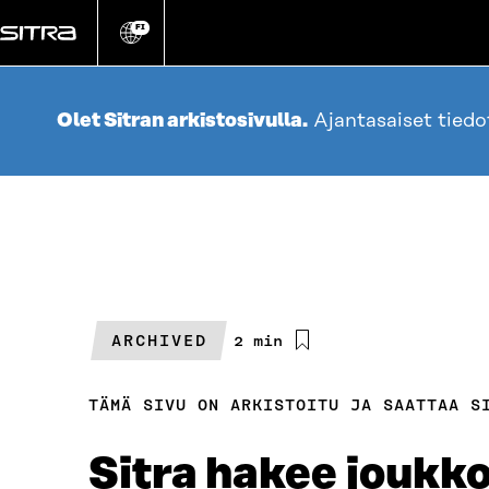
Siirry
suoraan
FI
Vaihda
sivuston
sisältöön
kieli
Olet Sitran arkistosivulla.
Ajantasaiset tied
ARCHIVED
Arvioitu
2 min
lukuaika
TÄMÄ SIVU ON ARKISTOITU JA SAATTAA S
Sitra hakee joukk