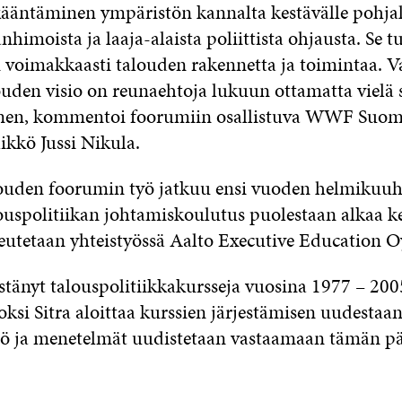
ääntäminen ympäristön kannalta kestävälle pohjall
himoista ja laaja-alaista poliittista ohjausta. Se t
oimakkaasti talouden rakennetta ja toimintaa. V
ouden visio on reunaehtoja lukuun ottamatta vielä
nen, kommentoi foorumiin osallistuva WWF Suo
ikkö Jussi Nikula.
ouden foorumin työ jatkuu ensi vuoden helmikuuhu
ouspolitiikan johtamiskoulutus puolestaan alkaa k
eutetaan yhteistyössä Aalto Executive Education O
estänyt talouspolitiikkakursseja vuosina 1977 – 20
ksi Sitra aloittaa kurssien järjestämisen uudestaa
ltö ja menetelmät uudistetaan vastaamaan tämän p