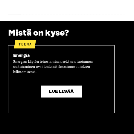
N
A
N
U
A
S
A
N
S
S
S
A
S
A
S
S
A
A
S
A
Mistä on kyse?
TEEMA
Energia
Energian käytön tehostaminen sekä sen tuotannon
uudistaminen ovat keskeisiä ilmastonmuutoksen
hillitsemisessä.
LUE LISÄÄ