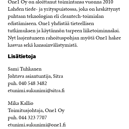
One1 Oy on aloittanut toimintansa vuonna 2010
Lahden tiede- ja yrityspuistossa, joka on keskittynyt
puhtaan teknologian eli cleantech-toimialan
edistämiseen. One1 yhdistää tieteellisen
tutkimuksen ja käytännön tarpeen liiketoiminnaksi.
Nyt laajentuneen rahoituspohjan myötä One1 hakee
kasvua sekä kansainvälistymistä.
Lisätietoja
Sami Tuhkanen
Johtava asiantuntija, Sitra
puh. 040 548 3482
etunimi.sukunimi@sitra.fi
Mika Kallio
Toimitusjohtaja, One1 Oy
puh. 044 323 7707
etunimi.sukunimi@one1.fi