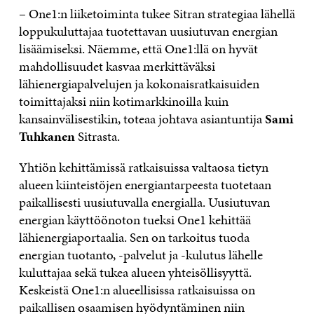
– One1:n liiketoiminta tukee Sitran strategiaa lähellä
loppukuluttajaa tuotettavan uusiutuvan energian
lisäämiseksi. Näemme, että One1:llä on hyvät
mahdollisuudet kasvaa merkittäväksi
lähienergiapalvelujen ja kokonaisratkaisuiden
toimittajaksi niin kotimarkkinoilla kuin
kansainvälisestikin, toteaa johtava asiantuntija
Sami
Tuhkanen
Sitrasta.
Yhtiön kehittämissä ratkaisuissa valtaosa tietyn
alueen kiinteistöjen energiantarpeesta tuotetaan
paikallisesti uusiutuvalla energialla. Uusiutuvan
energian käyttöönoton tueksi One1 kehittää
lähienergiaportaalia. Sen on tarkoitus tuoda
energian tuotanto, -palvelut ja -kulutus lähelle
kuluttajaa sekä tukea alueen yhteisöllisyyttä.
Keskeistä One1:n alueellisissa ratkaisuissa on
paikallisen osaamisen hyödyntäminen niin