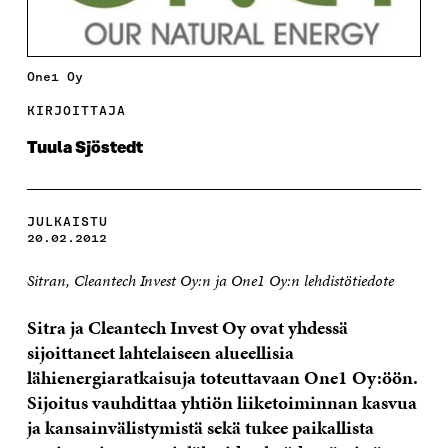
One1 Oy
KIRJOITTAJA
Tuula Sjöstedt
JULKAISTU
20.02.2012
Sitran, Cleantech Invest Oy:n ja One1 Oy:n lehdistötiedote
Sitra ja Cleantech Invest Oy ovat yhdessä
sijoittaneet lahtelaiseen alueellisia
lähienergiaratkaisuja toteuttavaan One1 Oy:öön.
Sijoitus vauhdittaa yhtiön liiketoiminnan kasvua
ja kansainvälistymistä sekä tukee paikallista