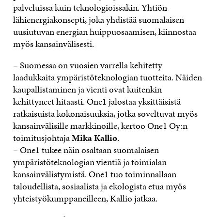
palveluissa kuin teknologioissakin. Yhtiön
lähienergiakonsepti, joka yhdistää suomalaisen
uusiutuvan energian huippuosaamisen, kiinnostaa
myös kansainvälisesti.
– Suomessa on vuosien varrella kehitetty
laadukkaita ympäristöteknologian tuotteita. Näiden
kaupallistaminen ja vienti ovat kuitenkin
kehittyneet hitaasti. One1 jalostaa yksittäisistä
ratkaisuista kokonaisuuksia, jotka soveltuvat myös
kansainvälisille markkinoille, kertoo One1 Oy:n
toimitusjohtaja
Mika Kallio
.
– One1 tukee näin osaltaan suomalaisen
ympäristöteknologian vientiä ja toimialan
kansainvälistymistä. One1 tuo toiminnallaan
taloudellista, sosiaalista ja ekologista etua myös
yhteistyökumppaneilleen, Kallio jatkaa.