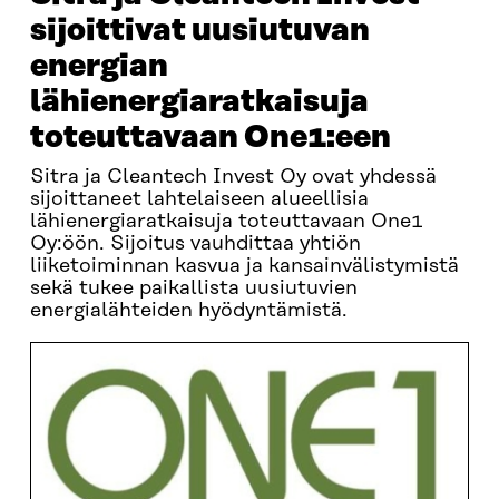
sijoittivat uusiutuvan
energian
lähienergiaratkaisuja
toteuttavaan One1:een
Sitra ja Cleantech Invest Oy ovat yhdessä
sijoittaneet lahtelaiseen alueellisia
lähienergiaratkaisuja toteuttavaan One1
Oy:öön. Sijoitus vauhdittaa yhtiön
liiketoiminnan kasvua ja kansainvälistymistä
sekä tukee paikallista uusiutuvien
energialähteiden hyödyntämistä.