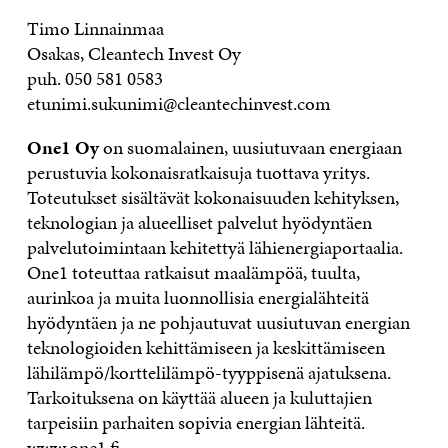
Timo Linnainmaa
Osakas, Cleantech Invest Oy
puh. 050 581 0583
etunimi.sukunimi@cleantechinvest.com
One1 Oy
on suomalainen, uusiutuvaan energiaan
perustuvia kokonaisratkaisuja tuottava yritys.
Toteutukset sisältävät kokonaisuuden kehityksen,
teknologian ja alueelliset palvelut hyödyntäen
palvelutoimintaan kehitettyä lähienergiaportaalia.
One1 toteuttaa ratkaisut maalämpöä, tuulta,
aurinkoa ja muita luonnollisia energialähteitä
hyödyntäen ja ne pohjautuvat uusiutuvan energian
teknologioiden kehittämiseen ja keskittämiseen
lähilämpö/korttelilämpö-tyyppisenä ajatuksena.
Tarkoituksena on käyttää alueen ja kuluttajien
tarpeisiin parhaiten sopivia energian lähteitä.
www.one1.fi