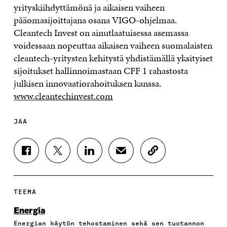
yrityskiihdyttämönä ja aikaisen vaiheen
pääomasijoittajana osana VIGO-ohjelmaa.
Cleantech Invest on ainutlaatuisessa asemassa
voidessaan nopeuttaa aikaisen vaiheen suomalaisten
cleantech-yritysten kehitystä yhdistämällä yksityiset
sijoitukset hallinnoimastaan CFF 1 rahastosta
julkisen innovaatiorahoituksen kanssa.
www.cleantechinvest.com
JAA
J
J
J
J
K
A
A
A
A
O
A
A
A
A
P
F
T
L
S
I
A
W
I
Ä
O
TEEMA
C
I
N
H
I
E
T
K
K
A
Energia
B
T
E
Ö
R
Energian käytön tehostaminen sekä sen tuotannon