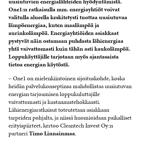
uusiutuvien energialähteiden hyödyntämistä.
One1:n ratkaisulla mm. energiayhtiöt voivat
valitulla alueella keskitetysti tuottaa uusiutuvaa
lämpöenergiaa, kuten maalämpöä ja
aurinkolämpöä. Energiayhtiöiden asiakkaat
pystyvät näin ostamaan puhdasta lähienergiaa
yhtä vaivattomasti kuin tähän asti kaukolämpöä.
Loppukäyttäjille tarjotaan myös ajantasaista
tietoa energian käytöstä.
– One1 on mielenkiintoinen sijoituskohde, koska
heidän palvelukonseptinsa mahdollistaa uusiutuvan
energian tarjoamisen loppukuluttajille
vaivattomasti ja kustannustehokkaasti.
Lähienergiaratkaisut toteutetaan asiakkaan
tarpeiden pohjalta, ja niissä huomioidaan paikalliset
erityispiirteet, kertoo Cleantech Invest Oy:n
partneri
Timo Linnainmaa
.