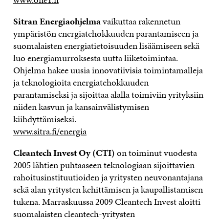
Sitran Energiaohjelma
vaikuttaa rakennetun
ympäristön energiatehokkuuden parantamiseen ja
suomalaisten energiatietoisuuden lisäämiseen sekä
luo energiamurroksesta uutta liiketoimintaa.
Ohjelma hakee uusia innovatiivisia toimintamalleja
ja teknologioita energiatehokkuuden
parantamiseksi ja sijoittaa alalla toimiviin yrityksiin
niiden kasvun ja kansainvälistymisen
kiihdyttämiseksi.
www.sitra.fi/energia
Cleantech Invest Oy (CTI)
on toiminut vuodesta
2005 lähtien puhtaaseen teknologiaan sijoittavien
rahoitusinstituutioiden ja yritysten neuvonantajana
sekä alan yritysten kehittämisen ja kaupallistamisen
tukena. Marraskuussa 2009 Cleantech Invest aloitti
suomalaisten cleantech-yritysten