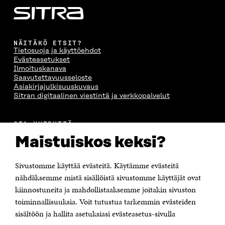
NÄITÄKÖ ETSIT?
Tietosuoja ja käyttöehdot
Evästeasetukset
Ilmoituskanava
Saavutettavuusseloste
Asiakirjajulkisuuskuvaus
Sitran digitaalinen viestintä ja verkkopalvelut
OTA YHTEYTTÄ
Suomen itsenäisyyden juhlarahasto Sitra
Maistuiskos keksi?
Itämerenkatu 11-13, PL 160,
00181 Helsinki
Sivustomme käyttää evästeitä. Käytämme evästeitä
Puhelin +358 294 618 991
Sähköpostiosoite
nähdäksemme mistä sisällöistä sivustomme käyttäjät ovat
etunimi.sukunimi@sitra.fi tai sitra@sitra.fi
kiinnostuneita ja mahdollistaaksemme joitakin sivuston
toiminnallisuuksia. Voit tutustua tarkemmin evästeiden
Saapumisohjeet
sisältöön ja hallita asetuksiasi evästeasetus-sivulla
Y-tunnus 0202132-3