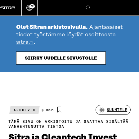
Siirry
FI
suoraan
Vaihda
Hae
sivuston
sisältöön
kieli
Olet Sitran arkistosivulla.
Ajantasaiset
tiedot työstämme löydät osoitteesta
sitra.fi
.
SIIRRY UUDELLE SIVUSTOLLE
Arvioitu
3 min
KUUNTELE
ARCHIVED
lukuaika
TÄMÄ SIVU ON ARKISTOITU JA SAATTAA SISÄLTÄÄ
VANHENTUNUTTA TIETOA
Sitra ja Cleantech Invest