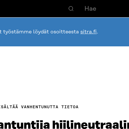
ot työstämme löydät osoitteesta
sitra.fi
.
ISÄLTÄÄ VANHENTUNUTTA TIETOA
antuntija hiilineutraali