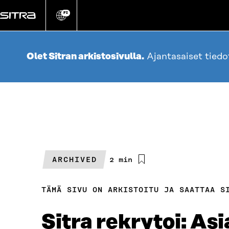
Siirry
suoraan
FI
Vaihda
sivuston
sisältöön
kieli
Olet Sitran arkistosivulla.
Ajantasaiset tied
ARCHIVED
Arvioitu
2 min
lukuaika
TÄMÄ SIVU ON ARKISTOITU JA SAATTAA S
Sitra rekrytoi: Asi