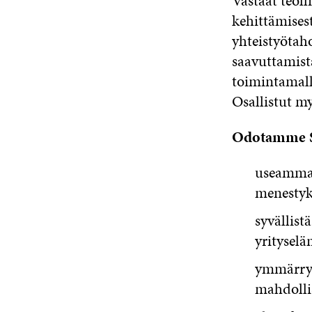
Vastaat teoll
kehittämisest
yhteistyötaho
saavuttamista
toimintamall
Osallistut m
Odotamme S
useamman
menestyks
syvällist
yritysel
ymmärrys
mahdolli