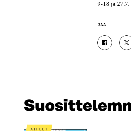
9-18 ja 27.7.
JAA
J
J
A
A
A
A
F
T
A
W
C
I
E
T
B
T
O
E
O
R
Suosittelem
K
I
I
S
S
S
S
Ä
A
A
AIHEET