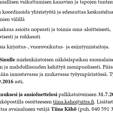
nnallisen vaikuttamisen kanavien ja tapojen tunte
 koordinoida yhteistyötä ja edesauttaa keskustelua 
ien välillä
ksua asioita nopeasti ja toimia oma-aloitteisesti,
visesti ja rohkeasti
ia kirjoitus-, vuorovaikutus- ja esiintymistaitoja.
Sinulle
mielenkiintoisen näköalapaikan suomalais
n ja mahdollisuuden kehittyä monipuolisesti. Pääs
ään innostavassa ja mukavassa työympäristössä. 
9.2016
asti.
uksesi ja ansioluettelosi
palkkatoiveineen
31.7.2
köpostilla osoitteeseen
tiina.kaho@sitra.fi
. Lisätie
ntaa avainalueen vetäjä
Tiina Kähö
(puh. 040 591 3