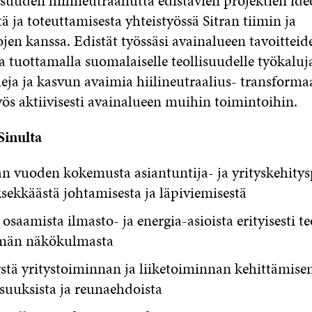
isuuden hiilineutraaliutta edistävien projektien ide
ä ja toteuttamisesta yhteistyössä Sitran tiimin ja
jen kanssa. Edistät työssäsi avainalueen tavoitteid
 tuottamalla suomalaiselle teollisuudelle työkaluj
eja ja kasvun avaimia hiilineutraalius- transformaa
yös aktiivisesti avainalueen muihin toimintoihin.
inulta
 vuoden kokemusta asiantuntija- ja yrityskehitys
ekkäästä johtamisesta ja läpiviemisestä
ä osaamista ilmasto- ja energia-asioista erityisesti t
ämän näkökulmasta
tä yritystoiminnan ja liiketoiminnan kehittämise
suuksista ja reunaehdoista