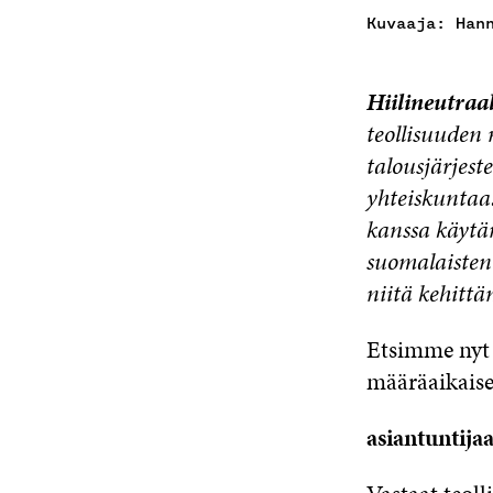
Kuvaaja: Han
Hiilineutraal
teollisuuden
talousjärjest
yhteiskuntaa.
kanssa käytä
suomalaisten 
niitä kehittä
Etsimme nyt H
määräaikaise
asiantuntijaa