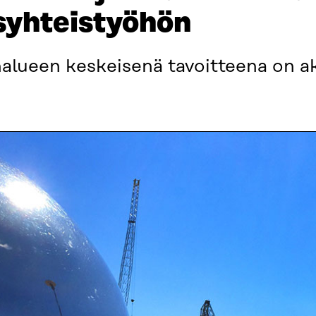
ysyhteistyöhön
ainalueen keskeisenä tavoitteena on a