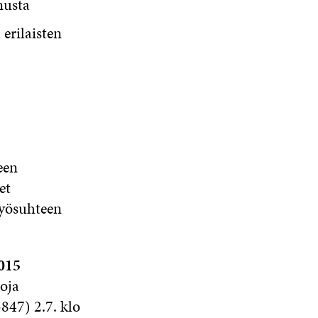
musta
A
A
N
A
erilaisten
S
S
A
een
et
Työsuhteen
015
toja
847) 2.7. klo