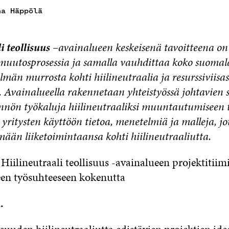
na Häppölä
i teollisuus –
avainalueen keskeisenä tavoitteena on
 muutosprosessia ja samalla vauhdittaa koko suomal
elmän murrosta kohti hiilineutraalia ja resurssiviisa
 Avainalueella rakennetaan yhteistyössä johtavien 
nnön työkaluja hiilineutraaliksi muuntautumiseen 
yritysten käyttöön tietoa, menetelmiä ja malleja, j
mään liiketoimintaansa kohti hiilineutraaliutta.
iilineutraali teollisuus -avainalueen projektitiim
en työsuhteeseen kokenutta
.