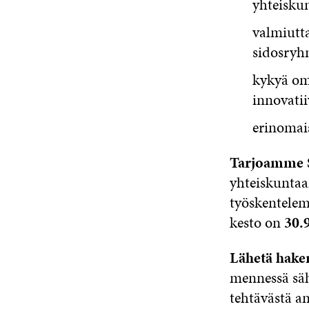
yhteisku
valmiutta
sidosryhm
kykyä oma
innovatii
erinomais
Tarjoamme 
yhteiskuntaa
työskentelem
kesto on
30.
Lähetä hakem
mennessä säh
tehtävästä a