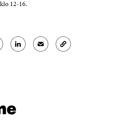
 klo 12-16.
J
J
K
A
A
O
A
A
P
L
S
I
I
Ä
O
N
H
I
K
K
A
E
Ö
R
D
P
T
I
O
I
me
N
S
K
I
T
K
S
I
E
S
L
L
Ä
L
I