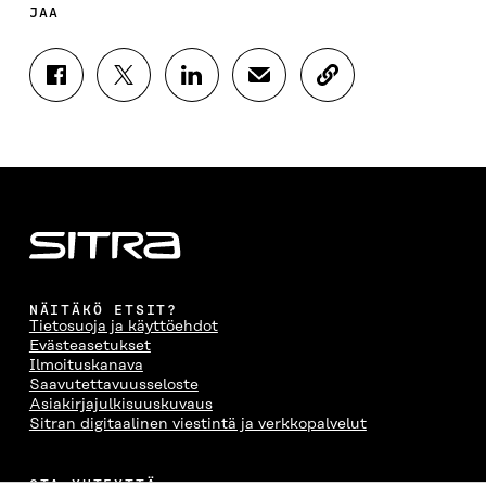
JAA
J
J
J
J
K
A
A
A
A
O
A
A
A
A
P
F
T
L
S
I
A
W
I
Ä
O
C
I
N
H
I
E
T
K
K
A
B
T
E
Ö
R
O
E
D
P
T
O
R
I
O
I
K
I
N
S
K
I
S
I
T
K
NÄITÄKÖ ETSIT?
S
S
S
I
E
Tietosuoja ja käyttöehdot
S
Ä
S
L
L
Evästeasetukset
A
A
Ä
L
I
Ilmoituskanava
A
V
A
A
N
Saavutettavuusseloste
V
A
V
A
L
Asiakirjajulkisuuskuvaus
A
U
A
V
I
Sitran digitaalinen viestintä ja verkkopalvelut
U
T
U
A
N
T
U
T
U
K
U
U
U
T
K
OTA YHTEYTTÄ