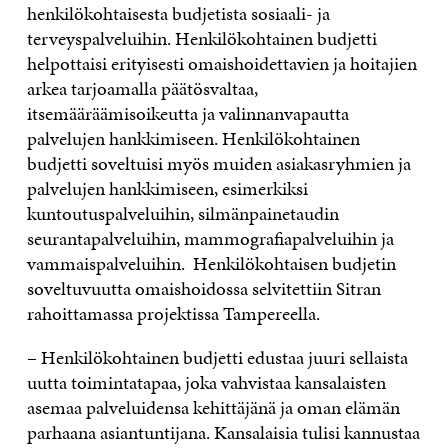
henkilökohtaisesta budjetista sosiaali- ja
terveyspalveluihin. Henkilökohtainen budjetti
helpottaisi erityisesti omaishoidettavien ja hoitajien
arkea tarjoamalla päätösvaltaa,
itsemääräämisoikeutta ja valinnanvapautta
palvelujen hankkimiseen. Henkilökohtainen
budjetti soveltuisi myös muiden asiakasryhmien ja
palvelujen hankkimiseen, esimerkiksi
kuntoutuspalveluihin, silmänpainetaudin
seurantapalveluihin, mammografiapalveluihin ja
vammaispalveluihin. Henkilökohtaisen budjetin
soveltuvuutta omaishoidossa selvitettiin Sitran
rahoittamassa projektissa Tampereella.
– Henkilökohtainen budjetti edustaa juuri sellaista
uutta toimintatapaa, joka vahvistaa kansalaisten
asemaa palveluidensa kehittäjänä ja oman elämän
parhaana asiantuntijana. Kansalaisia tulisi kannustaa