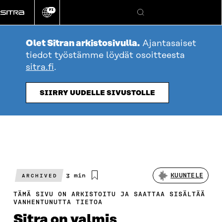
Siirry
FI
suoraan
Vaihda
Hae
sivuston
sisältöön
kieli
Olet Sitran arkistosivulla.
Ajantasaiset
tiedot työstämme löydät osoitteesta
sitra.fi
.
SIIRRY UUDELLE SIVUSTOLLE
Arvioitu
3 min
KUUNTELE
ARCHIVED
lukuaika
TÄMÄ SIVU ON ARKISTOITU JA SAATTAA SISÄLTÄÄ
VANHENTUNUTTA TIETOA
Sitra on valmis