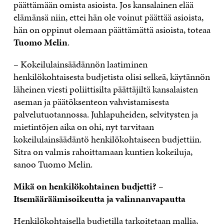
päättämään omista asioista. Jos kansalainen elää
elämänsä niin, ettei hän ole voinut päättää asioista,
hän on oppinut olemaan päättämättä asioista, toteaa
Tuomo Melin
.
– Kokeilulainsäädännön laatiminen
henkilökohtaisesta budjetista olisi selkeä, käytännön
läheinen viesti poliittisilta päättäjiltä kansalaisten
aseman ja päätöksenteon vahvistamisesta
palvelutuotannossa. Juhlapuheiden, selvitysten ja
mietintöjen aika on ohi, nyt tarvitaan
kokeilulainsäädäntö henkilökohtaiseen budjettiin.
Sitra on valmis rahoittamaan kuntien kokeiluja,
sanoo Tuomo Melin.
Mikä on henkilökohtainen budjetti? –
Itsemääräämisoikeutta ja valinnanvapautta
Henkilökohtaisella budjetilla tarkoitetaan mallia,