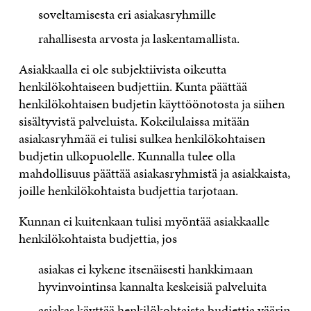
soveltamisesta eri asiakasryhmille
rahallisesta arvosta ja laskentamallista.
Asiakkaalla ei ole subjektiivista oikeutta
henkilökohtaiseen budjettiin. Kunta päättää
henkilökohtaisen budjetin käyttöönotosta ja siihen
sisältyvistä palveluista. Kokeilulaissa mitään
asiakasryhmää ei tulisi sulkea henkilökohtaisen
budjetin ulkopuolelle. Kunnalla tulee olla
mahdollisuus päättää asiakasryhmistä ja asiakkaista,
joille henkilökohtaista budjettia tarjotaan.
Kunnan ei kuitenkaan tulisi myöntää asiakkaalle
henkilökohtaista budjettia, jos
asiakas ei kykene itsenäisesti hankkimaan
hyvinvointinsa kannalta keskeisiä palveluita
asiakas käyttää henkilökohtaista budjettia väärin