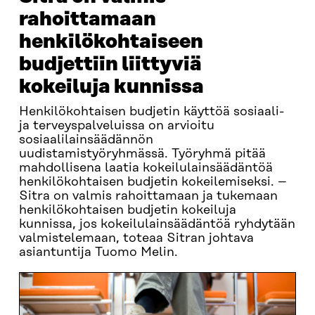
rahoittamaan
henkilökohtaiseen
budjettiin liittyviä
kokeiluja kunnissa
Henkilökohtaisen budjetin käyttöä sosiaali-
ja terveyspalveluissa on arvioitu
sosiaalilainsäädännön
uudistamistyöryhmässä. Työryhmä pitää
mahdollisena laatia kokeilulainsäädäntöä
henkilökohtaisen budjetin kokeilemiseksi. –
Sitra on valmis rahoittamaan ja tukemaan
henkilökohtaisen budjetin kokeiluja
kunnissa, jos kokeilulainsäädäntöä ryhdytään
valmistelemaan, toteaa Sitran johtava
asiantuntija Tuomo Melin.