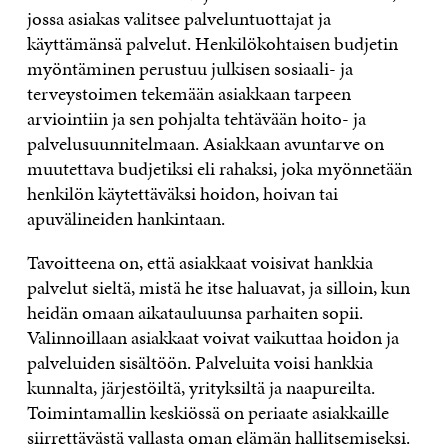
jossa asiakas valitsee palveluntuottajat ja
käyttämänsä palvelut. Henkilökohtaisen budjetin
myöntäminen perustuu julkisen sosiaali- ja
terveystoimen tekemään asiakkaan tarpeen
arviointiin ja sen pohjalta tehtävään hoito- ja
palvelusuunnitelmaan. Asiakkaan avuntarve on
muutettava budjetiksi eli rahaksi, joka myönnetään
henkilön käytettäväksi hoidon, hoivan tai
apuvälineiden hankintaan.
Tavoitteena on, että asiakkaat voisivat hankkia
palvelut sieltä, mistä he itse haluavat, ja silloin, kun
heidän omaan aikatauluunsa parhaiten sopii.
Valinnoillaan asiakkaat voivat vaikuttaa hoidon ja
palveluiden sisältöön. Palveluita voisi hankkia
kunnalta, järjestöiltä, yrityksiltä ja naapureilta.
Toimintamallin keskiössä on periaate asiakkaille
siirrettävästä vallasta oman elämän hallitsemiseksi.